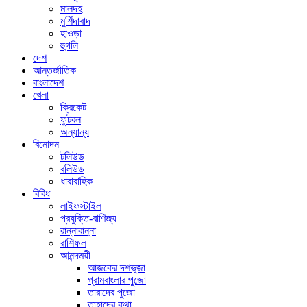
মালদহ
মুর্শিদাবাদ
হাওড়া
হুগলি
দেশ
আন্তর্জাতিক
বাংলাদেশ
খেলা
ক্রিকেট
ফুটবল
অন্যান্য
বিনোদন
টলিউড
বলিউড
ধারাবাহিক
বিবিধ
লাইফস্টাইল
প্রযুক্তি-বাণিজ্য
রান্নাবান্না
রাশিফল
আনন্দময়ী
আজকের দশভূজা
গ্রামবাংলার পুজো
তারাদের পুজো
তাহাদের কথা