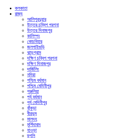
কলকাতা
রাজ্য
আলিপুরদুয়ার
উত্তর চব্বিশ পরগনা
উত্তর দিনাজপুর
কালিম্পং
কোচবিহার
জলপাইগুড়ি
ঝাড়গ্রাম
দক্ষিণ চব্বিশ পরগনা
দক্ষিণ দিনাজপুর
দার্জিলিং
নদিয়া
পশ্চিম বর্ধমান
পশ্চিম মেদিনীপুর
পুরুলিয়া
পূর্ব বর্ধমান
পূর্ব মেদিনীপুর
বাঁকুড়া
বীরভূম
মালদহ
মুর্শিদাবাদ
হাওড়া
হুগলি