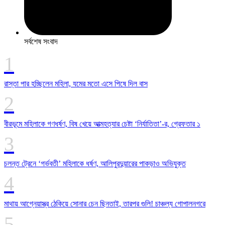
সর্বশেষ সংবাদ
রাস্তা পার হচ্ছিলেন মহিলা, যমের মতো এসে পিষে দিল বাস
বীরভূমে মহিলাকে গণধর্ষণ, বিষ খেয়ে আত্মহত্যার চেষ্টা ‘নির্যাতিতা’-র, গ্রেফতার ১
চলন্ত ট্রেনে ‘গর্ভবতী’ মহিলাকে ধর্ষণ, আলিপুরদুয়ারের পাকড়াও অভিযুক্ত
মাথায় আগ্নেয়াস্ত্র ঠেকিয়ে সোনার চেন ছিনতাই, তারপর গুলি! চাঞ্চল্য গোপালনগরে