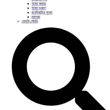
পুজো বাজার
পুজো ভ্রমণ
বনেদিবাড়ির পুজো
মহালয়া
ফোটো স্টোরি