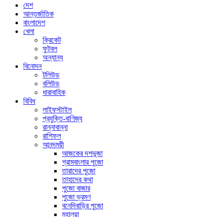
দেশ
আন্তর্জাতিক
বাংলাদেশ
খেলা
ক্রিকেট
ফুটবল
অন্যান্য
বিনোদন
টলিউড
বলিউড
ধারাবাহিক
বিবিধ
লাইফস্টাইল
প্রযুক্তি-বাণিজ্য
রান্নাবান্না
রাশিফল
আনন্দময়ী
আজকের দশভূজা
গ্রামবাংলার পুজো
তারাদের পুজো
তাহাদের কথা
পুজো বাজার
পুজো ভ্রমণ
বনেদিবাড়ির পুজো
মহালয়া