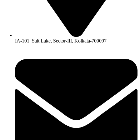
IA-101, Salt Lake, Sector-III, Kolkata-700097