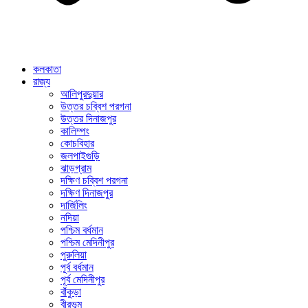
কলকাতা
রাজ্য
আলিপুরদুয়ার
উত্তর চব্বিশ পরগনা
উত্তর দিনাজপুর
কালিম্পং
কোচবিহার
জলপাইগুড়ি
ঝাড়গ্রাম
দক্ষিণ চব্বিশ পরগনা
দক্ষিণ দিনাজপুর
দার্জিলিং
নদিয়া
পশ্চিম বর্ধমান
পশ্চিম মেদিনীপুর
পুরুলিয়া
পূর্ব বর্ধমান
পূর্ব মেদিনীপুর
বাঁকুড়া
বীরভূম