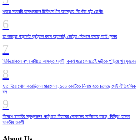
শহরে সরকারি হাসপাতালে চিকিৎসাধীন অবস্থায় নিখোঁজ দুই রোগী!
তাপমাত্রা বাড়লেই কন্ট্রোল রুমে অ্যালার্ট, মেট্রো স্টেশনে বসছে স্মার্ট সেন্সর
ভিডিয়োকলে নগ্ন নারীতে আসক্ত স্বামী, কুকর্ম ধরে ফেলতেই স্ত্রীকে পুড়িয়ে খুন যুবকের
হাত দিয়ে গোল করেছিলেন মারাদোনা, ১০০ কোটিতে নিলাম হতে চলেছে সেই ঐতিহাসিক
বল
বিদেশে চাকরির স্বপ্নভঙ্গ! পর্তুগালে বিয়ারের দোকানের মালিকের কাছে ‘বিক্রি’ হলেন
ভারতীয় তরুণী
About Us