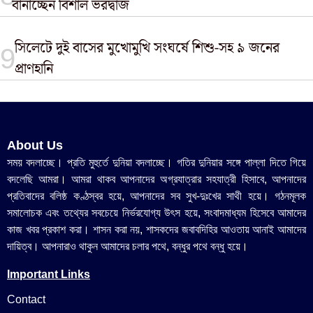
বানাচ্ছেন বিশাল ভরদ্বাজ
সিলেটে দুই বাসের মুখোমুখি সংঘর্ষে শিশু-সহ ৯ জনের
প্রাণহানি
About Us
সময় বদলাচ্ছে। প্রতি মুহুর্তে দুনিয়া বদলাচ্ছে। গতির দুনিয়ার সঙ্গে পাল্লা দিতে গিয়ে
বদলেছি আমরা। আমরা থাকব আপনাদের অগ্রযাত্রার সহযাত্রী হিসাবে, আপনাদের
প্রতিবাদের বলিষ্ঠ কণ্ঠস্বর হয়ে, আপনাদের সব সুখ-দুঃখের সাথী হয়ে। গঠনমূলক
সমালোচক এবং তথ্যের সবচেয়ে নির্ভরযোগ্য উ‍ৎস হয়ে, সংবাদমাধ্যম হিসেবে আমাদের
কাজ খবর প্রকাশ করা। শাসন করা নয়, শাসকদের জবাবদিহির আওতায় আনাই আমাদের
দায়িত্ব। আপনারাও থাকুন আমাদের চলার পথে, বন্ধুর পথে বন্ধু হয়ে।
Important Links
Contact