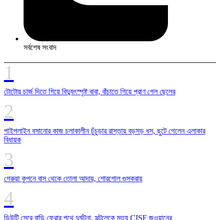
সর্বশেষ সংবাদ
টোটোয় চার্জ দিতে গিয়ে বিদ্যুৎস্পৃষ্ট বাবা, বাঁচাতে গিয়ে প্রাণ গেল ছেলের
পাইপলাইন বসানোর কাজ চলাকালীন চুঁচুড়ার রাস্তায় বড়সড় ধস, ছুটে গেলেন এলাকার
বিধায়ক
গেরুয়া কুপনে বাস থেকে তোলা আদায়, শোরগোল গুসকরায়
ডিউটি সেরে বাড়ি ফেরার পথে দুর্ঘটনা, সল্টলেকে মৃত্যু CISF জওয়ানের