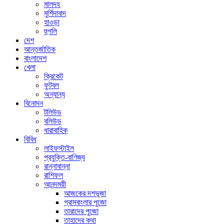
মালদহ
মুর্শিদাবাদ
হাওড়া
হুগলি
দেশ
আন্তর্জাতিক
বাংলাদেশ
খেলা
ক্রিকেট
ফুটবল
অন্যান্য
বিনোদন
টলিউড
বলিউড
ধারাবাহিক
বিবিধ
লাইফস্টাইল
প্রযুক্তি-বাণিজ্য
রান্নাবান্না
রাশিফল
আনন্দময়ী
আজকের দশভূজা
গ্রামবাংলার পুজো
তারাদের পুজো
তাহাদের কথা