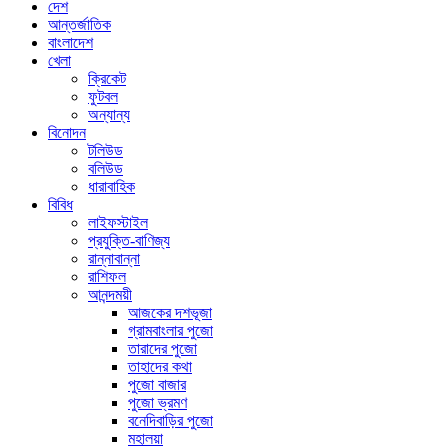
দেশ
আন্তর্জাতিক
বাংলাদেশ
খেলা
ক্রিকেট
ফুটবল
অন্যান্য
বিনোদন
টলিউড
বলিউড
ধারাবাহিক
বিবিধ
লাইফস্টাইল
প্রযুক্তি-বাণিজ্য
রান্নাবান্না
রাশিফল
আনন্দময়ী
আজকের দশভূজা
গ্রামবাংলার পুজো
তারাদের পুজো
তাহাদের কথা
পুজো বাজার
পুজো ভ্রমণ
বনেদিবাড়ির পুজো
মহালয়া