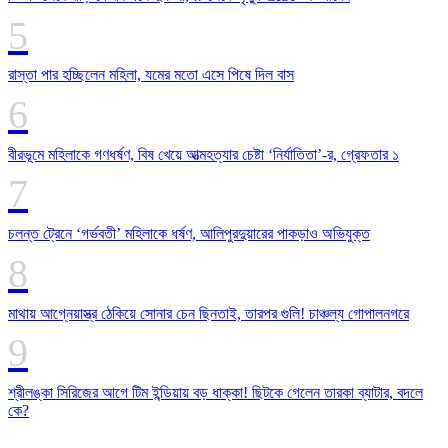
রাস্তা পার হচ্ছিলেন মহিলা, যমের মতো এসে পিষে দিল বাস
বীরভূমে মহিলাকে গণধর্ষণ, বিষ খেয়ে আত্মহত্যার চেষ্টা ‘নির্যাতিতা’-র, গ্রেফতার ১
চলন্ত ট্রেনে ‘গর্ভবতী’ মহিলাকে ধর্ষণ, আলিপুরদুয়ারের পাকড়াও অভিযুক্ত
মাথায় আগ্নেয়াস্ত্র ঠেকিয়ে সোনার চেন ছিনতাই, তারপর গুলি! চাঞ্চল্য গোপালনগরে
শ্রীলঙ্কা সিরিজের আগে টিম ইন্ডিয়ায় বড় ধাক্কা! ছিটকে গেলেন তারকা ব্যাটার, বদলে
কে?