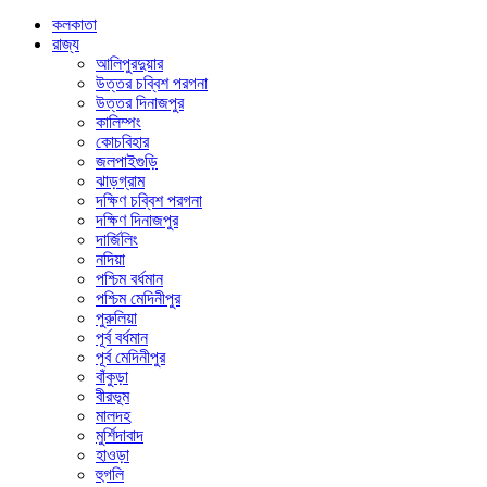
কলকাতা
রাজ্য
আলিপুরদুয়ার
উত্তর চব্বিশ পরগনা
উত্তর দিনাজপুর
কালিম্পং
কোচবিহার
জলপাইগুড়ি
ঝাড়গ্রাম
দক্ষিণ চব্বিশ পরগনা
দক্ষিণ দিনাজপুর
দার্জিলিং
নদিয়া
পশ্চিম বর্ধমান
পশ্চিম মেদিনীপুর
পুরুলিয়া
পূর্ব বর্ধমান
পূর্ব মেদিনীপুর
বাঁকুড়া
বীরভূম
মালদহ
মুর্শিদাবাদ
হাওড়া
হুগলি