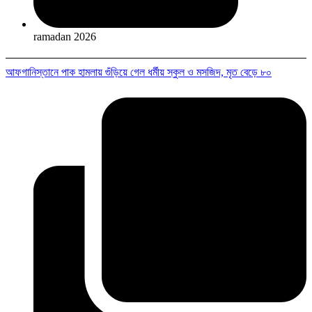
ramadan 2026
আফগানিস্তানে পাক হামলায় গুঁড়িয়ে গেল ধর্মীয় স্কুল ও মসজিদ, মৃত বেড়ে ৮০