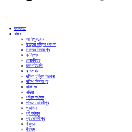
কলকাতা
রাজ্য
আলিপুরদুয়ার
উত্তর চব্বিশ পরগনা
উত্তর দিনাজপুর
কালিম্পং
কোচবিহার
জলপাইগুড়ি
ঝাড়গ্রাম
দক্ষিণ চব্বিশ পরগনা
দক্ষিণ দিনাজপুর
দার্জিলিং
নদিয়া
পশ্চিম বর্ধমান
পশ্চিম মেদিনীপুর
পুরুলিয়া
পূর্ব বর্ধমান
পূর্ব মেদিনীপুর
বাঁকুড়া
বীরভূম