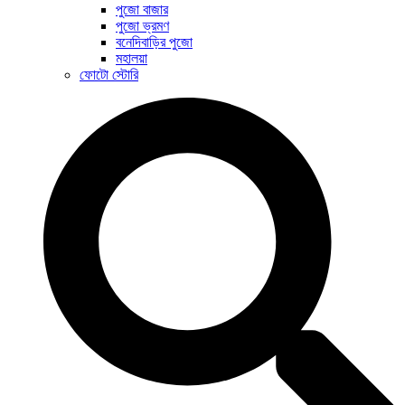
পুজো বাজার
পুজো ভ্রমণ
বনেদিবাড়ির পুজো
মহালয়া
ফোটো স্টোরি