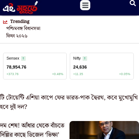
Trending
পশ্চিমবঙ্গ বিধানসভা
ফিফা ২০২৬
টি টোয়েন্টি এশিয়া কাপে ফের ভারত-পাক দ্বৈরথ, কবে মুখোমুখি
হবে দুই দল?
দম শেষ! আঁধার থেকে বাঁচতে
দিল্লির কাছে ডিজেল ‘ভিক্ষা’