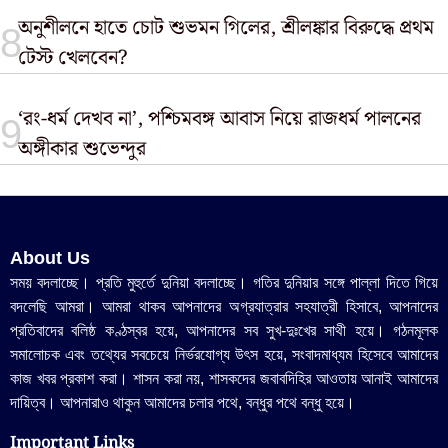
অনুশীলনে হাতে চোট শুভমন গিলের, শ্রীলঙ্কার বিরুদ্ধে প্রথম
টেস্ট খেলবেন?
‘রং-ধর্ম দেখব না’, পশ্চিমবঙ্গ আবাস নিয়ে রাজধর্ম পালনের
অঙ্গীকার শুভেন্দুর
About Us
সময় বদলাচ্ছে। প্রতি মুহুর্তে দুনিয়া বদলাচ্ছে। গতির দুনিয়ার সঙ্গে পাল্লা দিতে গিয়ে
বদলেছি আমরা। আমরা থাকব আপনাদের অগ্রযাত্রার সহযাত্রী হিসাবে, আপনাদের
প্রতিবাদের বলিষ্ঠ কণ্ঠস্বর হয়ে, আপনাদের সব সুখ-দুঃখের সাথী হয়ে। গঠনমূলক
সমালোচক এবং তথ্যের সবচেয়ে নির্ভরযোগ্য উ‍ৎস হয়ে, সংবাদমাধ্যম হিসেবে আমাদের
কাজ খবর প্রকাশ করা। শাসন করা নয়, শাসকদের জবাবদিহির আওতায় আনাই আমাদের
দায়িত্ব। আপনারাও থাকুন আমাদের চলার পথে, বন্ধুর পথে বন্ধু হয়ে।
Important Links