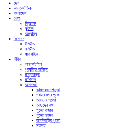
দেশ
আন্তর্জাতিক
বাংলাদেশ
খেলা
ক্রিকেট
ফুটবল
অন্যান্য
বিনোদন
টলিউড
বলিউড
ধারাবাহিক
বিবিধ
লাইফস্টাইল
প্রযুক্তি-বাণিজ্য
রান্নাবান্না
রাশিফল
আনন্দময়ী
আজকের দশভূজা
গ্রামবাংলার পুজো
তারাদের পুজো
তাহাদের কথা
পুজো বাজার
পুজো ভ্রমণ
বনেদিবাড়ির পুজো
মহালয়া