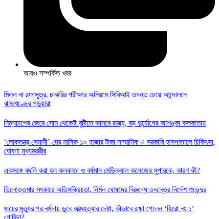
আরও সম্পর্কিত খবর
মিলল না রফাসূত্র, চাকরির পরীক্ষার অনিয়মে সিবিআই তদন্ত চেয়ে আন্দোলনে
ঝাড়খণ্ডের পড়ুয়ারা
নিম্নচাপের জেরে সোম থেকেই বৃষ্টিতে ভাসবে রাজ্য, বড় দুর্যোগের আশঙ্কা কলকাতায়
‘লোকতন্ত্র সেনানী’-দের মাসিক ১০ হাজার টাকা সাম্মানিক ও সরকারি হাসপাতালে চিকিৎসা,
ঘোষণা মুখ্যমন্ত্রীর
একসঙ্গে বদলি করা হল কলকাতা ও বর্ধমান মেডিক্যাল কলেজের সুপারকে, কারণ কী?
তিলোত্তমার সৎকারে অতিসক্রিয়তা, নির্মল ঘোষদের বিরুদ্ধে তদন্তের নির্দেশ শুভেন্দুর
মায়ের মৃত্যুর পর নর্মদায় ডুবে আত্মহত্যার চেষ্টা, কীভাবে রক্ষা পেলেন ‘হিরো নং ১’
গোবিন্দা?