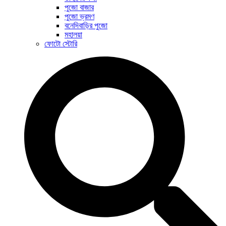
পুজো বাজার
পুজো ভ্রমণ
বনেদিবাড়ির পুজো
মহালয়া
ফোটো স্টোরি