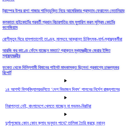
ট্রাম্পের উপর রাগ! গাজার শান্তিচুক্তি নিয়ে আমেরিকার প্রস্তাব ফেরালেন নেতানিয়াহু
কলকাতা হাইকোর্টের পরবর্তী প্রধান বিচারপতির নাম সুুপারিশ করল সুপ্রিম কোর্টের
কলেজিয়াম
রোগীমৃত্যু ঘিরে হাসপাতালেই তাণ্ডব, মালদহে আক্রান্ত চিকিৎসক-নার্স-স্বাস্থ্যকর্মীরা
আরজি কর কাণ্ডে ফেঁসে যাচ্ছেন মমতা? প্রাক্তন মুখ্যমন্ত্রীকে জেরার ইঙ্গিত
স্বাস্থ্যমন্ত্রীর
ফুকেত থেকে দিল্লিগামী বিমানের পাইলট মাদকাসক্ত ছিলেন! প্রকাশ্যে চাঞ্চল্যকর
রিপোর্ট
১৪ আগস্ট বিশ্ববিদ্যালয়গুলিতে ‘দেশ বিভাজন দিবস’ পালনের নির্দেশ রাজ্যপালের
নিরাপত্তা নেই, বাংলাদেশে খেলতে যাচ্ছেন না শুভমন-বিরাটরা
দুর্গাপুজোয় কোন কোন ক্লাব অনুদান পাবে? তালিকা তৈরি করছে নবান্ন