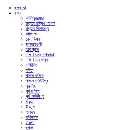
কলকাতা
রাজ্য
আলিপুরদুয়ার
উত্তর চব্বিশ পরগনা
উত্তর দিনাজপুর
কালিম্পং
কোচবিহার
জলপাইগুড়ি
ঝাড়গ্রাম
দক্ষিণ চব্বিশ পরগনা
দক্ষিণ দিনাজপুর
দার্জিলিং
নদিয়া
পশ্চিম বর্ধমান
পশ্চিম মেদিনীপুর
পুরুলিয়া
পূর্ব বর্ধমান
পূর্ব মেদিনীপুর
বাঁকুড়া
বীরভূম
মালদহ
মুর্শিদাবাদ
হাওড়া
হুগলি