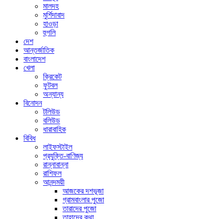
মালদহ
মুর্শিদাবাদ
হাওড়া
হুগলি
দেশ
আন্তর্জাতিক
বাংলাদেশ
খেলা
ক্রিকেট
ফুটবল
অন্যান্য
বিনোদন
টলিউড
বলিউড
ধারাবাহিক
বিবিধ
লাইফস্টাইল
প্রযুক্তি-বাণিজ্য
রান্নাবান্না
রাশিফল
আনন্দময়ী
আজকের দশভূজা
গ্রামবাংলার পুজো
তারাদের পুজো
তাহাদের কথা