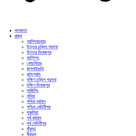
কলকাতা
রাজ্য
আলিপুরদুয়ার
উত্তর চব্বিশ পরগনা
উত্তর দিনাজপুর
কালিম্পং
কোচবিহার
জলপাইগুড়ি
ঝাড়গ্রাম
দক্ষিণ চব্বিশ পরগনা
দক্ষিণ দিনাজপুর
দার্জিলিং
নদিয়া
পশ্চিম বর্ধমান
পশ্চিম মেদিনীপুর
পুরুলিয়া
পূর্ব বর্ধমান
পূর্ব মেদিনীপুর
বাঁকুড়া
বীরভূম