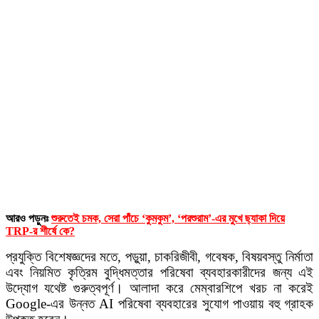
আরও পড়ুনঃ
শুরুতেই চমক, সেরা পাঁচে ‘কুমকুম’, ‘পরশুরাম’-এর মুখে ছ্যাকা দিয়ে
TRP-র শীর্ষে কে?
প্রযুক্তি বিশেষজ্ঞদের মতে, পড়ুয়া, চাকরিজীবী, গবেষক, বিষয়বস্তু নির্মাতা
এবং নিয়মিত কৃত্রিম বুদ্ধিমত্তার পরিষেবা ব্যবহারকারীদের জন্য এই
উদ্যোগ যথেষ্ট গুরুত্বপূর্ণ। আলাদা করে মেম্বারশিপে খরচ না করেই
Google-এর উন্নত AI পরিষেবা ব্যবহারের সুযোগ পাওয়ায় বহু গ্রাহক