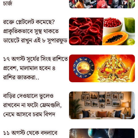
চার্জ
রক্তে প্লেটলেট কমেছে?
প্রাকৃতিকভাবে সুস্থ থাকতে
ডায়েটে রাখুন এই ৮ সুপারফুড
১৭ অগস্ট সূর্যের সিংহ রাশিতে
প্রবেশ, মালামাল হবেন ৪
রাশির জাতকরা..
বাড়ির দেওয়ালে ভুলেও
রাখবেন না ফটো ফ্রেমগুলি,
নেমে আসবে চরম বিপদ
১১ অগস্ট থেকে বদলাবে