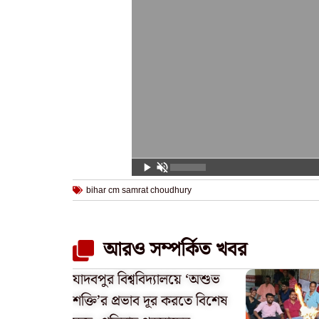
bihar cm samrat choudhury
আরও সম্পর্কিত খবর
যাদবপুর বিশ্ববিদ্যালয়ে ‘অশুভ
শক্তি’র প্রভাব দূর করতে বিশেষ