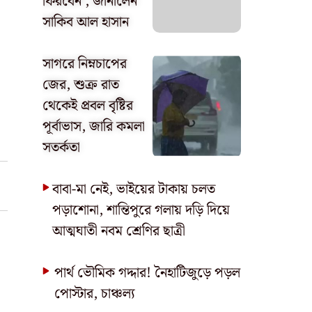
ফিরবেন’, জানালেন
সাকিব আল হাসান
সাগরে নিম্নচাপের
জের, শুক্র রাত
থেকেই প্রবল বৃষ্টির
পূর্বাভাস, জারি কমলা
সতর্কতা
বাবা-মা নেই, ভাইয়ের টাকায় চলত
পড়াশোনা, শান্তিপুরে গলায় দড়ি দিয়ে
আত্মঘাতী নবম শ্রেণির ছাত্রী
পার্থ ভৌমিক গদ্দার! নৈহাটিজুড়ে পড়ল
পোস্টার, চাঞ্চল্য