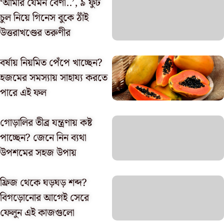
‘আমার যেমন বেণী..’, ৯ ফুট
চুল নিয়ে গিনেস বুকে ঠাঁই
উত্তরাখণ্ডের তরুণীর
বর্ষায় নিয়মিত পেঁপে খাচ্ছেন?
হজমের সমস্যায় সাহায্য করতে
পারে এই ফল
গোড়ালির তীব্র যন্ত্রণায় কষ্ট
পাচ্ছেন? জেনে নিন ব্যথা
উপশমের সহজ উপায়
ফ্রিজ থেকে ঘড়ঘড় শব্দ?
বিগড়োনোর আগেই সেরে
ফেলুন এই কাজগুলো