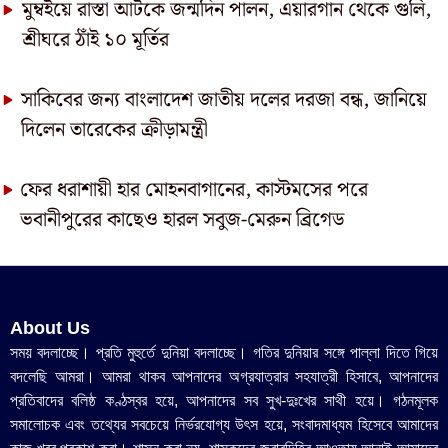
মুম্বইয়ে রাস্তা আটকে জন্মদিন পালন, এয়ারগান থেকে গুলি,
শ্রীঘরে ঠাঁই ১০ মূর্তির
সাকিবের জন্য বাংলাদেশ জাতীয় দলের দরজা বন্ধ, জানিয়ে
দিলেন তারেকের ক্রীড়ামন্ত্রী
ফের ধরাশায়ী হার মোহনবাগানের, কাস্টমসের পরে
ভবানীপুরের কাছেও হারল সবুজ-মেরুন ব্রিগেড
About Us
সময় বদলাচ্ছে। প্রতি মুহুর্তে দুনিয়া বদলাচ্ছে। গতির দুনিয়ার সঙ্গে পাল্লা দিতে গিয়ে
বদলেছি আমরা। আমরা থাকব আপনাদের অগ্রযাত্রার সহযাত্রী হিসাবে, আপনাদের
প্রতিবাদের বলিষ্ঠ কণ্ঠস্বর হয়ে, আপনাদের সব সুখ-দুঃখের সাথী হয়ে। গঠনমূলক
সমালোচক এবং তথ্যের সবচেয়ে নির্ভরযোগ্য উ‍ৎস হয়ে, সংবাদমাধ্যম হিসেবে আমাদের