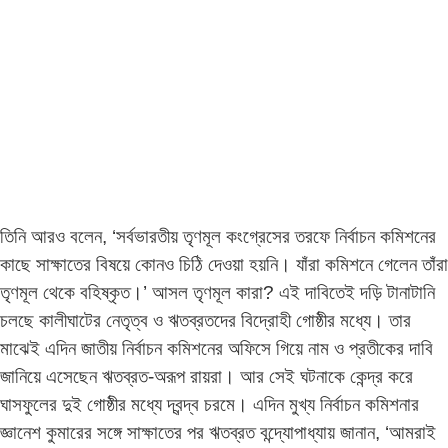
তিনি আরও বলেন, ‘সর্বভারতীয় তৃণমূল কংগ্রেসের তরফে নির্বাচন কমিশনের
কাছে সাক্ষাতের বিষয়ে কোনও চিঠি দেওয়া হয়নি। যাঁরা কমিশনে গেলেন তাঁরা
তৃণমূল থেকে বহিষ্কৃত।’ আসল তৃণমূল কারা? এই দাবিতেই দড়ি টানাটানি
চলছে কালীঘাটের নেতৃত্ব ও ঋতব্রতদের বিদ্রোহী গোষ্ঠীর মধ্যে। তার
মাঝেই এদিন জাতীয় নির্বাচন কমিশনের অফিসে গিয়ে নাম ও প্রতীকের দাবি
জানিয়ে এসেছেন ঋতব্রত-অরূপ রায়রা। আর সেই ঘটনাকে কেন্দ্র করে
ঘাসফুলের দুই গোষ্ঠীর মধ্যে দ্বন্দ্ব চরমে। এদিন মুখ্য নির্বাচন কমিশনার
জ্ঞানেশ কুমারের সঙ্গে সাক্ষাতের পর ঋতব্রত বন্দ্যোপাধ্যায় জানান, ‘আমরাই