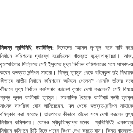
নিজস্ব প্রতিনিধি, নয়াদিল্লি:
নিজেদের ‘আসল তৃণমূল’ বলে দাবি করে
নির্বাচন কমিশনের দ্বারস্থ হয়েছিলেন ঋতব্রত বন্দ্যোপাধ্যায়রা। আজ,
বৃহস্পতিবার দিল্লিতে সেই ইস্যুতে মুখ্য নির্বাচন কমিশনারের সঙ্গে সাক্ষাৎ-ও
করেন ঋতব্রত-সন্দীপন সাহারা। কিন্তু তৃণমূল থেকে বহিষ্কৃত দুই বিধায়ক
কীভাবে জাতীয় নির্বাচন কমিশনের অফিসে গেলেন? এমনকি তাঁদের সঙ্গে
কীভাবে মুখ্য নির্বাচন কমিশনার জ্ঞানেশ কুমার দেখা করলেন? সেই বিষয়ে
প্রশ্ন তুলল কালীঘাট তৃণমূল। সাংবাদিক বৈঠকে কালীঘাট-পন্থী তৃণমূল
সাংসদ সাগরিকা ঘোষ জানিয়েছেন, ‘দল থেকে ঋতব্রত-সন্দীপন সাহাকে
বহিষ্কার করা হয়েছে। তারপরেও কীভাবে তাঁদের সঙ্গে দেখা করলেন মুখ্য
নির্বাচন কমিশনার। কোনও স্বীকৃতিপ্রাপ্ত দলের প্রতিনিধিই একমাত্র
নির্বাচন কমিশনে চিঠি দিতে পারেন কিংবা দেখা করতে যান। কিন্তু ঋতব্রত-