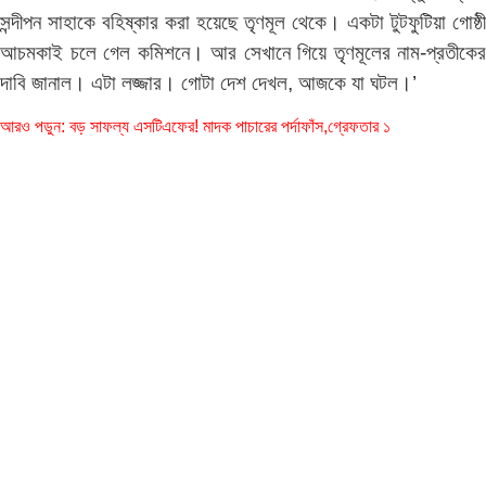
সন্দীপন সাহাকে বহিষ্কার করা হয়েছে তৃণমূল থেকে। একটা টুটফুটিয়া গোষ্ঠী
আচমকাই চলে গেল কমিশনে। আর সেখানে গিয়ে তৃণমূলের নাম-প্রতীকের
দাবি জানাল। এটা লজ্জার। গোটা দেশ দেখল, আজকে যা ঘটল।’
আরও পডুন:
বড় সাফল্য এসটিএফের! মাদক পাচারের পর্দাফাঁস,গ্রেফতার ১