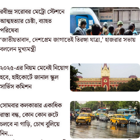
রবীন্দ্র সরোবর মেট্রো স্টেশনে
আত্মহত্যার চেষ্টা, ব্যাহত
পরিষেবা
‘জাতীয়তাবাদ, দেশপ্রেম জাগাতেই তিরঙ্গা যাত্রা,’ হাজরার সভায়
বললেন মুখ্যমন্ত্রী
২০২৫-এর নিয়ম মেনেই নিয়োগ
হবে, হাইকোর্টে জানাল স্কুল
সার্ভিস কমিশন
সোমবার কলকাতার একাধিক
রাস্তা বন্ধ, কোন কোন রুটে
চলবে না গাড়ি, চোখ বুলিয়ে
নিন…