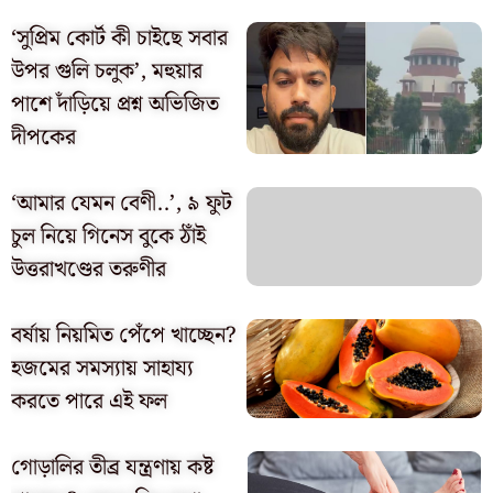
‘সুপ্রিম কোর্ট কী চাইছে সবার
উপর গুলি চলুক’, মহুয়ার
পাশে দাঁড়িয়ে প্রশ্ন অভিজিত
দীপকের
‘আমার যেমন বেণী..’, ৯ ফুট
চুল নিয়ে গিনেস বুকে ঠাঁই
উত্তরাখণ্ডের তরুণীর
বর্ষায় নিয়মিত পেঁপে খাচ্ছেন?
হজমের সমস্যায় সাহায্য
করতে পারে এই ফল
গোড়ালির তীব্র যন্ত্রণায় কষ্ট