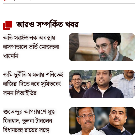
আরও সম্পর্কিত খবর
অতি সঙ্কটজনক অবস্থায়
হাসপাতালে ভর্তি মোজতবা
খামেনি
জমি দুর্নীতি মামলায় শনিতেই
হাজিরা দিতে হবে সুমিতকে!
সমন সিআইডির
শুভেন্দুর আপ্যায়ণে মুগ্ধ
ফিরহাদ, তুলনা টানলেন
বিধানচন্দ্র রায়ের সঙ্গে