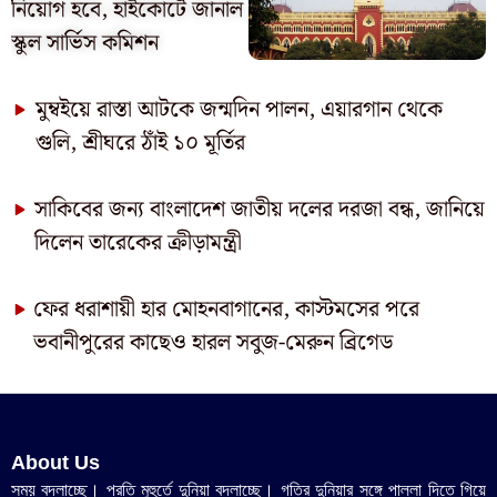
নিয়োগ হবে, হাইকোর্টে জানাল
স্কুল সার্ভিস কমিশন
মুম্বইয়ে রাস্তা আটকে জন্মদিন পালন, এয়ারগান থেকে
গুলি, শ্রীঘরে ঠাঁই ১০ মূর্তির
সাকিবের জন্য বাংলাদেশ জাতীয় দলের দরজা বন্ধ, জানিয়ে
দিলেন তারেকের ক্রীড়ামন্ত্রী
ফের ধরাশায়ী হার মোহনবাগানের, কাস্টমসের পরে
ভবানীপুরের কাছেও হারল সবুজ-মেরুন ব্রিগেড
About Us
সময় বদলাচ্ছে। প্রতি মুহুর্তে দুনিয়া বদলাচ্ছে। গতির দুনিয়ার সঙ্গে পাল্লা দিতে গিয়ে