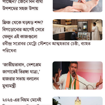
পাচ্ছেন? জেনে নিন ব্যথা
উপশমের সহজ উপায়
ফ্রিজ থেকে ঘড়ঘড় শব্দ?
বিগড়োনোর আগেই সেরে
ফেলুন এই কাজগুলো
রবীন্দ্র সরোবর মেট্রো স্টেশনে আত্মহত্যার চেষ্টা, ব্যাহত
পরিষেবা
‘জাতীয়তাবাদ, দেশপ্রেম
জাগাতেই তিরঙ্গা যাত্রা,’
হাজরার সভায় বললেন
মুখ্যমন্ত্রী
২০২৫-এর নিয়ম মেনেই