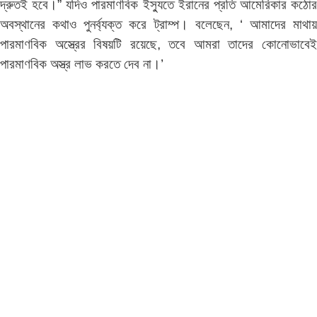
দ্রুতই হবে।” যদিও পারমাণবিক ইস্যুতে ইরানের প্রতি আমেরিকার কঠোর
অবস্থানের কথাও পুনর্ব্যক্ত করে ট্রাম্প। বলেছেন, ‘ আমাদের মাথায়
পারমাণবিক অস্ত্রের বিষয়টি রয়েছে, তবে আমরা তাদের কোনোভাবেই
পারমাণবিক অস্ত্র লাভ করতে দেব না।’