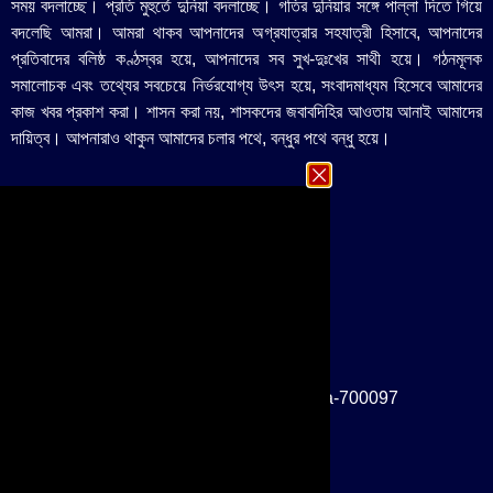
সময় বদলাচ্ছে। প্রতি মুহুর্তে দুনিয়া বদলাচ্ছে। গতির দুনিয়ার সঙ্গে পাল্লা দিতে গিয়ে
বদলেছি আমরা। আমরা থাকব আপনাদের অগ্রযাত্রার সহযাত্রী হিসাবে, আপনাদের
প্রতিবাদের বলিষ্ঠ কণ্ঠস্বর হয়ে, আপনাদের সব সুখ-দুঃখের সাথী হয়ে। গঠনমূলক
সমালোচক এবং তথ্যের সবচেয়ে নির্ভরযোগ্য উ‍ৎস হয়ে, সংবাদমাধ্যম হিসেবে আমাদের
কাজ খবর প্রকাশ করা। শাসন করা নয়, শাসকদের জবাবদিহির আওতায় আনাই আমাদের
দায়িত্ব। আপনারাও থাকুন আমাদের চলার পথে, বন্ধুর পথে বন্ধু হয়ে।
Important Links
Contact
Privacy Policy
Follow US
Contact Us
IA-101, Salt Lake, Sector-III, Kolkata-700097
info@eimuhurte.com
eiimuhurte@gmail.com