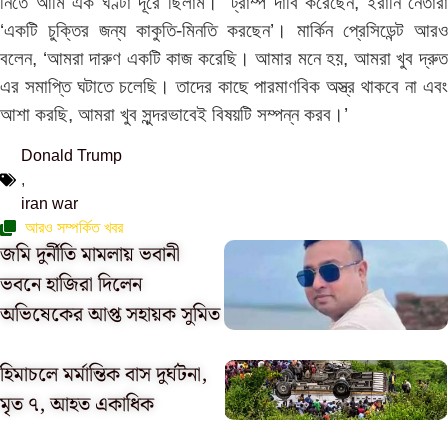
নিতে আমি এক ঘণ্টা দূরে ছিলাম।” ট্রাম্প দাবি করেছেন, ইরানি নেতারা
‘একটি চুক্তির জন্য কাকুতি-মিনতি করছেন’। মার্কিন প্রেসিডেন্ট আরও
বলেন, ‘আমরা দারুণ একটি কাজ করেছি। আমার মনে হয়, আমরা খুব দ্রুত
এর সমাপ্তি ঘটাতে চলেছি। তাদের কাছে পারমাণবিক অস্ত্র থাকবে না এবং
আশা করছি, আমরা খুব সুন্দরভাবেই বিষয়টি সম্পন্ন করব।’
Donald Trump
,
iran war
আরও সম্পর্কিত খবর
জমি দুর্নীতি মামলায় ভবানী
ভবনে হাজিরা দিলেন
অভিষেকের আপ্ত সহায়ক সুমিত
হিমাচলে মর্মান্তিক বাস দুর্ঘটনা,
মৃত ৭, আহত একাধিক