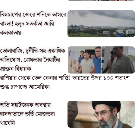
নিম্নচাপের জেরে শনিতে ভাসবে
বাংলা! হলুদ সতর্কতা জারি
কলকাতায়
তোলাবাজি, দুর্নীতি-সহ একাধিক
অভিযোগ, গ্রেফতার নৈহাটির
প্রাক্তন বিধায়ক
রাশিয়ার থেকে তেল কেনার শাস্তি! ভারতের উপর ১০০ শতাংশ
শুল্ক চাপাচ্ছে আমেরিকা
অতি সঙ্কটজনক অবস্থায়
হাসপাতালে ভর্তি মোজতবা
খামেনি