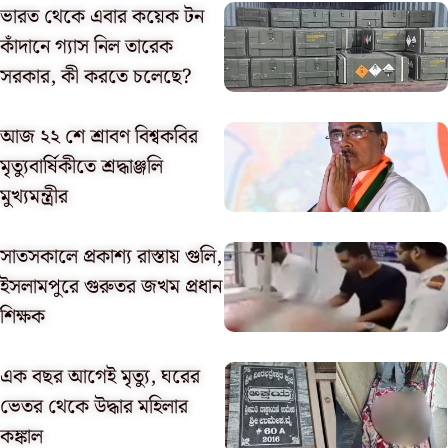
ভারত থেকে এবার কয়েক টন
কাঁদানে গ্যাস নিল তারেক
সরকার, কী করতে চলেছে?
আজ ২২ শে শ্রাবণ বিশ্বকবির
মৃত্যুবার্ষিকীতে শ্রদ্ধাঞ্জলি
মুখ্যমন্ত্রীর
সাতসকালে প্রকাশ্য রাস্তায় গুলি,
ইসলামপুরে গুরুতর জখম প্রধান
শিক্ষক
এক বছর আগেই মৃত্যু, ঘরের
ভেতর থেকে উদ্ধার মহিলার
কঙ্কাল