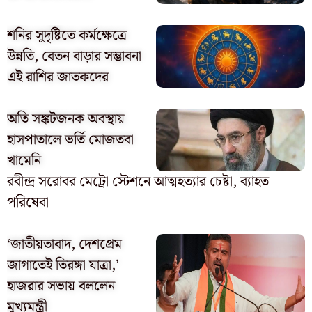
শনির সুদৃষ্টিতে কর্মক্ষেত্রে
উন্নতি, বেতন বাড়ার সম্ভাবনা
এই রাশির জাতকদের
অতি সঙ্কটজনক অবস্থায়
হাসপাতালে ভর্তি মোজতবা
খামেনি
রবীন্দ্র সরোবর মেট্রো স্টেশনে আত্মহত্যার চেষ্টা, ব্যাহত
পরিষেবা
‘জাতীয়তাবাদ, দেশপ্রেম
জাগাতেই তিরঙ্গা যাত্রা,’
হাজরার সভায় বললেন
মুখ্যমন্ত্রী