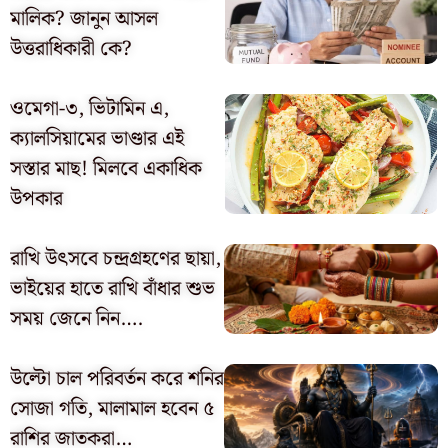
মালিক? জানুন আসল
উত্তরাধিকারী কে?
ওমেগা-৩, ভিটামিন এ,
ক্যালসিয়ামের ভাণ্ডার এই
সস্তার মাছ! মিলবে একাধিক
উপকার
রাখি উৎসবে চন্দ্রগ্রহণের ছায়া,
ভাইয়ের হাতে রাখি বাঁধার শুভ
সময় জেনে নিন….
উল্টো চাল পরিবর্তন করে শনির
সোজা গতি, মালামাল হবেন ৫
রাশির জাতকরা…