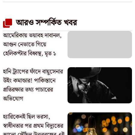
আরও সম্পর্কিত খবর
আমেরিকায় ভয়াবহ দাবানল,
আগুন নেভাতে গিয়ে
হেলিকপ্টার বিধ্বস্থ, মৃত ১
হানি ট্র্যাপের ফাঁদে বায়ুসেনার
উইং কমান্ডার! পাকিস্তানে
প্রতিরক্ষার তথ্য পাচারের
অভিযোগ
হ্যারিকেনই ছিল ভরসা,
স্বাধীনতার পর প্রথম বিদ্যুতের