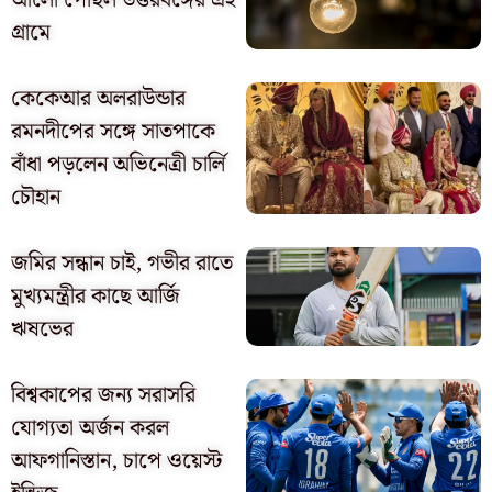
আলো পৌঁছল উত্তরবঙ্গের এই
গ্রামে
কেকেআর অলরাউন্ডার
রমনদীপের সঙ্গে সাতপাকে
বাঁধা পড়লেন অভিনেত্রী চার্লি
চৌহান
জমির সন্ধান চাই, গভীর রাতে
মুখ্যমন্ত্রীর কাছে আর্জি
ঋষভের
বিশ্বকাপের জন্য সরাসরি
যোগ্যতা অর্জন করল
আফগানিস্তান, চাপে ওয়েস্ট