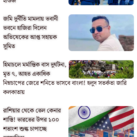
ইন্ডিজ
জমি দুর্নীতি মামলায় ভবানী
ভবনে হাজিরা দিলেন
অভিষেকের আপ্ত সহায়ক
সুমিত
হিমাচলে মর্মান্তিক বাস দুর্ঘটনা,
মৃত ৭, আহত একাধিক
নিম্নচাপের জেরে শনিতে ভাসবে বাংলা! হলুদ সতর্কতা জারি
কলকাতায়
রাশিয়ার থেকে তেল কেনার
শাস্তি! ভারতের উপর ১০০
শতাংশ শুল্ক চাপাচ্ছে