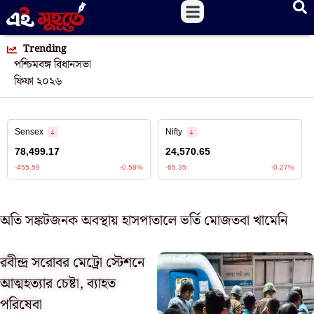
Trending
পশ্চিমবঙ্গ বিধানসভা
ফিফা ২০২৬
অতি সঙ্কটজনক অবস্থায় হাসপাতালে ভর্তি মোজতবা খামেনি
রবীন্দ্র সরোবর মেট্রো স্টেশনে
আত্মহত্যার চেষ্টা, ব্যাহত
পরিষেবা