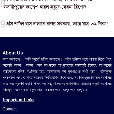
ভবানীপুরের কাছেও হারল সবুজ-মেরুন ব্রিগেড
এসি শাটল বাস চালাবে রাজ্য সরকার, ভাড়া মাত্র ৩৯ টাকা!
About Us
সময় বদলাচ্ছে। প্রতি মুহুর্তে দুনিয়া বদলাচ্ছে। গতির দুনিয়ার সঙ্গে পাল্লা দিতে গিয়ে
বদলেছি আমরা। আমরা থাকব আপনাদের অগ্রযাত্রার সহযাত্রী হিসাবে, আপনাদের
প্রতিবাদের বলিষ্ঠ কণ্ঠস্বর হয়ে, আপনাদের সব সুখ-দুঃখের সাথী হয়ে। গঠনমূলক
সমালোচক এবং তথ্যের সবচেয়ে নির্ভরযোগ্য উ‍ৎস হয়ে, সংবাদমাধ্যম হিসেবে আমাদের
কাজ খবর প্রকাশ করা। শাসন করা নয়, শাসকদের জবাবদিহির আওতায় আনাই আমাদের
দায়িত্ব। আপনারাও থাকুন আমাদের চলার পথে, বন্ধুর পথে বন্ধু হয়ে।
Important Links
Contact