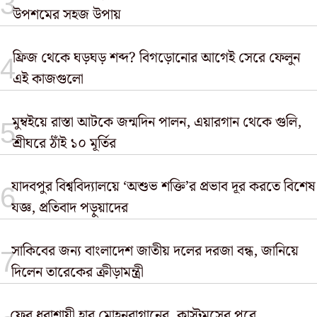
উপশমের সহজ উপায়
ফ্রিজ থেকে ঘড়ঘড় শব্দ? বিগড়োনোর আগেই সেরে ফেলুন
এই কাজগুলো
মুম্বইয়ে রাস্তা আটকে জন্মদিন পালন, এয়ারগান থেকে গুলি,
শ্রীঘরে ঠাঁই ১০ মূর্তির
যাদবপুর বিশ্ববিদ্যালয়ে ‘অশুভ শক্তি’র প্রভাব দূর করতে বিশেষ
যজ্ঞ, প্রতিবাদ পড়ুয়াদের
সাকিবের জন্য বাংলাদেশ জাতীয় দলের দরজা বন্ধ, জানিয়ে
দিলেন তারেকের ক্রীড়ামন্ত্রী
ফের ধরাশায়ী হার মোহনবাগানের, কাস্টমসের পরে