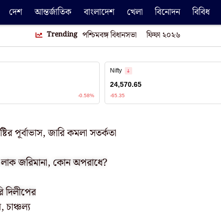
দেশ
আন্তর্জাতিক
বাংলাদেশ
খেলা
বিনোদন
বিবিধ
Trending
পশ্চিমবঙ্গ বিধানসভা
ফিফা ২০২৬
্টির পূর্বাভাস, জারি কমলা সতর্কতা
 ১০ লাক জরিমানা, কোন অপরাধে?
রি দিলীপের
 চাঞ্চল্য