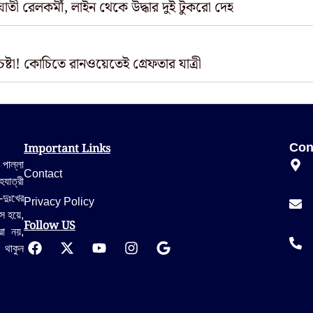
ঘাতী রেলকর্মী, লাইন থেকে উদ্ধার দুই টুকরো দেহ
টা! কোচিতে রানওয়েতেই গ্রেফতার যাত্রী
Important Links
Con
 পাল্লা
Contact
যাত্রী
-দুঃখের
Privacy Policy
স হয়ে,
Follow US
রা নয়,
 থাকুন