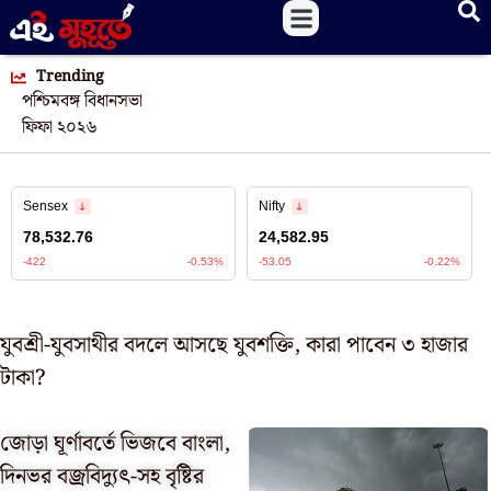
Trending
পশ্চিমবঙ্গ বিধানসভা
ফিফা ২০২৬
যুবশ্রী-যুবসাথীর বদলে আসছে যুবশক্তি, কারা পাবেন ৩ হাজার
টাকা?
জোড়া ঘূর্ণাবর্তে ভিজবে বাংলা,
দিনভর বজ্রবিদ্যুৎ-সহ বৃষ্টির