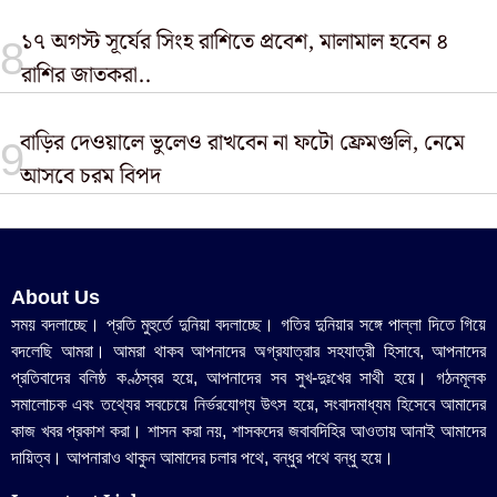
১৭ অগস্ট সূর্যের সিংহ রাশিতে প্রবেশ, মালামাল হবেন ৪
রাশির জাতকরা..
বাড়ির দেওয়ালে ভুলেও রাখবেন না ফটো ফ্রেমগুলি, নেমে
আসবে চরম বিপদ
About Us
সময় বদলাচ্ছে। প্রতি মুহুর্তে দুনিয়া বদলাচ্ছে। গতির দুনিয়ার সঙ্গে পাল্লা দিতে গিয়ে
বদলেছি আমরা। আমরা থাকব আপনাদের অগ্রযাত্রার সহযাত্রী হিসাবে, আপনাদের
প্রতিবাদের বলিষ্ঠ কণ্ঠস্বর হয়ে, আপনাদের সব সুখ-দুঃখের সাথী হয়ে। গঠনমূলক
সমালোচক এবং তথ্যের সবচেয়ে নির্ভরযোগ্য উ‍ৎস হয়ে, সংবাদমাধ্যম হিসেবে আমাদের
কাজ খবর প্রকাশ করা। শাসন করা নয়, শাসকদের জবাবদিহির আওতায় আনাই আমাদের
দায়িত্ব। আপনারাও থাকুন আমাদের চলার পথে, বন্ধুর পথে বন্ধু হয়ে।