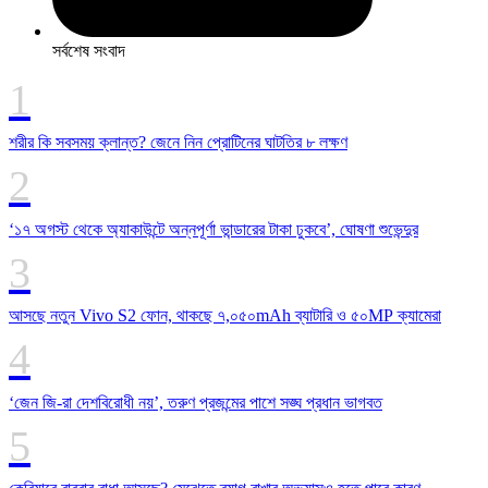
সর্বশেষ সংবাদ
শরীর কি সবসময় ক্লান্ত? জেনে নিন প্রোটিনের ঘাটতির ৮ লক্ষণ
‘১৭ অগস্ট থেকে অ্যাকাউন্টে অন্নপূর্ণা ভান্ডারের টাকা ঢুকবে’, ঘোষণা শুভেন্দুর
আসছে নতুন Vivo S2 ফোন, থাকছে ৭,০৫০mAh ব্যাটারি ও ৫০MP ক্যামেরা
‘জেন জি-রা দেশবিরোধী নয়’, তরুণ প্রজন্মের পাশে সঙ্ঘ প্রধান ভাগবত