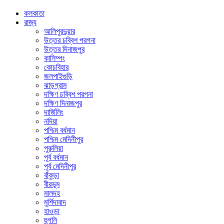
কলকাতা
রাজ্য
আলিপুরদুয়ার
উত্তর চব্বিশ পরগনা
উত্তর দিনাজপুর
কালিম্পং
কোচবিহার
জলপাইগুড়ি
ঝাড়গ্রাম
দক্ষিণ চব্বিশ পরগনা
দক্ষিণ দিনাজপুর
দার্জিলিং
নদিয়া
পশ্চিম বর্ধমান
পশ্চিম মেদিনীপুর
পুরুলিয়া
পূর্ব বর্ধমান
পূর্ব মেদিনীপুর
বাঁকুড়া
বীরভূম
মালদহ
মুর্শিদাবাদ
হাওড়া
হুগলি