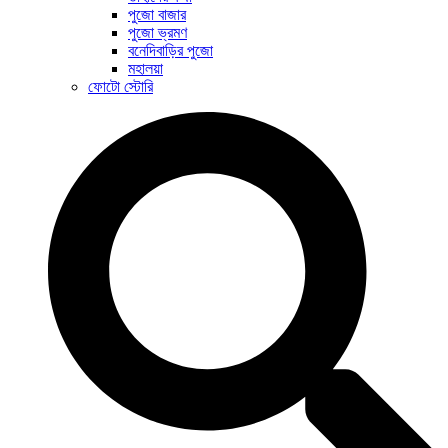
পুজো বাজার
পুজো ভ্রমণ
বনেদিবাড়ির পুজো
মহালয়া
ফোটো স্টোরি