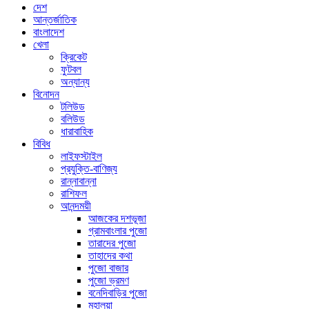
দেশ
আন্তর্জাতিক
বাংলাদেশ
খেলা
ক্রিকেট
ফুটবল
অন্যান্য
বিনোদন
টলিউড
বলিউড
ধারাবাহিক
বিবিধ
লাইফস্টাইল
প্রযুক্তি-বাণিজ্য
রান্নাবান্না
রাশিফল
আনন্দময়ী
আজকের দশভূজা
গ্রামবাংলার পুজো
তারাদের পুজো
তাহাদের কথা
পুজো বাজার
পুজো ভ্রমণ
বনেদিবাড়ির পুজো
মহালয়া