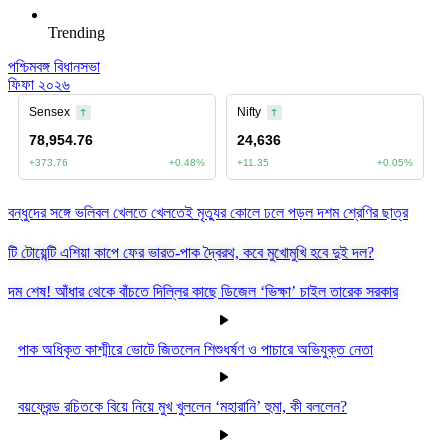
Trending
পশ্চিমবঙ্গ বিধানসভা
ফিফা ২০২৬
বন্ধুদের সঙ্গে ভলিবল খেলতে খেলতেই মৃত্যুর কোলে ঢলে পড়ল দশম শ্রেণির ছাত্র
টি টোয়েন্টি এশিয়া কাপে ফের ভারত-পাক দ্বৈরথ, কবে মুখোমুখি হবে দুই দল?
দম শেষ! আঁধার থেকে বাঁচতে দিল্লির কাছে ডিজেল ‘ভিক্ষা’ চাইল তারেক সরকার
পাক অধিকৃত কাশ্মীরে ভোটে জিতলেন শিশুধর্ষণ ও পাচারে অভিযুক্ত নেতা
বয়ফ্রেন্ড রচিতকে বিয়ে নিয়ে মুখ খুললেন ‘মহারানি’ হুমা, কী বললেন?