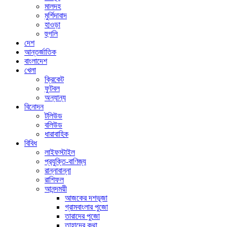
মালদহ
মুর্শিদাবাদ
হাওড়া
হুগলি
দেশ
আন্তর্জাতিক
বাংলাদেশ
খেলা
ক্রিকেট
ফুটবল
অন্যান্য
বিনোদন
টলিউড
বলিউড
ধারাবাহিক
বিবিধ
লাইফস্টাইল
প্রযুক্তি-বাণিজ্য
রান্নাবান্না
রাশিফল
আনন্দময়ী
আজকের দশভূজা
গ্রামবাংলার পুজো
তারাদের পুজো
তাহাদের কথা