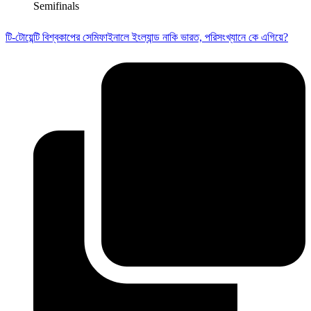
Semifinals
টি-টোয়েন্টি বিশ্বকাপের সেমিফাইনালে ইংল্যান্ড নাকি ভারত, পরিসংখ্যানে কে এগিয়ে?