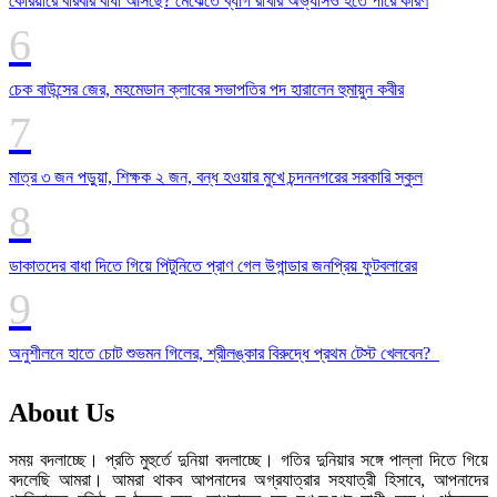
কেরিয়ারে বারবার বাধা আসছে? মেঝেতে ব্যাগ রাখার অভ্যাসও হতে পারে কারণ
চেক বাউন্সের জের, মহমেডান ক্লাবের সভাপতির পদ হারালেন হুমায়ুন কবীর
মাত্র ৩ জন পড়ুয়া, শিক্ষক ২ জন, বন্ধ হওয়ার মুখে চন্দননগরের সরকারি স্কুল
ডাকাতদের বাধা দিতে গিয়ে পিটুনিতে প্রাণ গেল উগান্ডার জনপ্রিয় ফুটবলারের
অনুশীলনে হাতে চোট শুভমন গিলের, শ্রীলঙ্কার বিরুদ্ধে প্রথম টেস্ট খেলবেন?
About Us
সময় বদলাচ্ছে। প্রতি মুহুর্তে দুনিয়া বদলাচ্ছে। গতির দুনিয়ার সঙ্গে পাল্লা দিতে গিয়ে
বদলেছি আমরা। আমরা থাকব আপনাদের অগ্রযাত্রার সহযাত্রী হিসাবে, আপনাদের