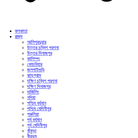
কলকাতা
রাজ্য
আলিপুরদুয়ার
উত্তর চব্বিশ পরগনা
উত্তর দিনাজপুর
কালিম্পং
কোচবিহার
জলপাইগুড়ি
ঝাড়গ্রাম
দক্ষিণ চব্বিশ পরগনা
দক্ষিণ দিনাজপুর
দার্জিলিং
নদিয়া
পশ্চিম বর্ধমান
পশ্চিম মেদিনীপুর
পুরুলিয়া
পূর্ব বর্ধমান
পূর্ব মেদিনীপুর
বাঁকুড়া
বীরভূম