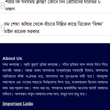
শরীর কি সবসময় ক্লান্ত? জেনে নিন প্রোটিনের ঘাটতির ৮
লক্ষণ
দম শেষ! আঁধার থেকে বাঁচতে দিল্লির কাছে ডিজেল ‘ভিক্ষা’
চাইল তারেক সরকার
About Us
সময় বদলাচ্ছে। প্রতি মুহুর্তে দুনিয়া বদলাচ্ছে। গতির দুনিয়ার সঙ্গে পাল্লা দিতে গিয়ে
বদলেছি আমরা। আমরা থাকব আপনাদের অগ্রযাত্রার সহযাত্রী হিসাবে, আপনাদের
প্রতিবাদের বলিষ্ঠ কণ্ঠস্বর হয়ে, আপনাদের সব সুখ-দুঃখের সাথী হয়ে। গঠনমূলক
সমালোচক এবং তথ্যের সবচেয়ে নির্ভরযোগ্য উ‍ৎস হয়ে, সংবাদমাধ্যম হিসেবে আমাদের
কাজ খবর প্রকাশ করা। শাসন করা নয়, শাসকদের জবাবদিহির আওতায় আনাই আমাদের
দায়িত্ব। আপনারাও থাকুন আমাদের চলার পথে, বন্ধুর পথে বন্ধু হয়ে।
Important Links