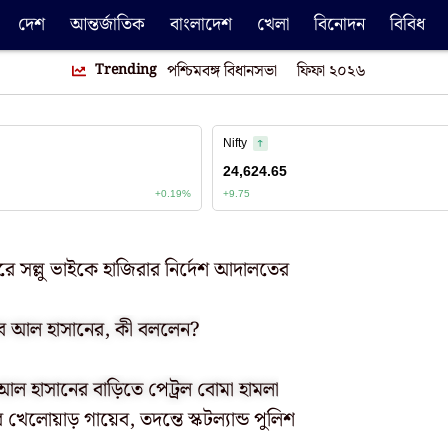
দেশ
আন্তর্জাতিক
বাংলাদেশ
খেলা
বিনোদন
বিবিধ
Trending
পশ্চিমবঙ্গ বিধানসভা
ফিফা ২০২৬
ে সল্লু ভাইকে হাজিরার নির্দেশ আদালতের
াকিব আল হাসানের, কী বললেন?
আল হাসানের বাড়িতে পেট্রল বোমা হামলা
লোয়াড় গায়েব, তদন্তে স্কটল্যান্ড পুলিশ