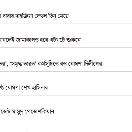
া বাবার দাহক্রিয়া দেখল তিন মেয়ে
ুলি মানলেই জামাকাপড় হবে খটখটে শুকনো
র’, ‘সমৃদ্ধ ভারত’ কর্মসূচিতে বড় ঘোষণা দিলীপের
ণ্ঠে ঘোষণা শেখ হাসিনার
িডেন্ট মাসুদ পেজেশকিয়ান