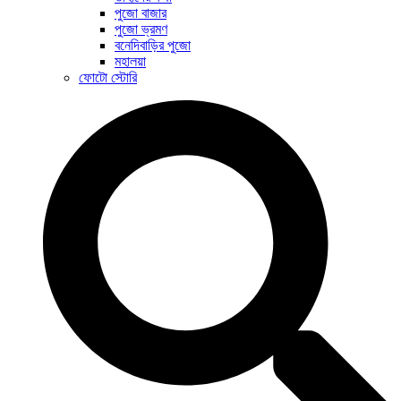
পুজো বাজার
পুজো ভ্রমণ
বনেদিবাড়ির পুজো
মহালয়া
ফোটো স্টোরি