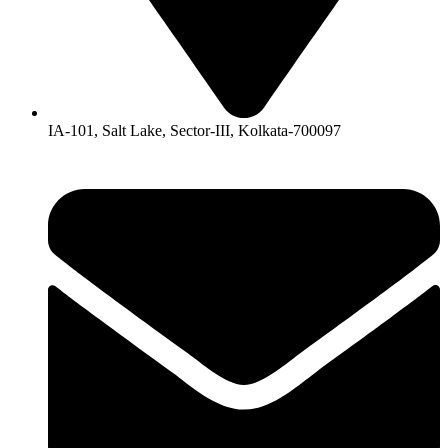
IA-101, Salt Lake, Sector-III, Kolkata-700097