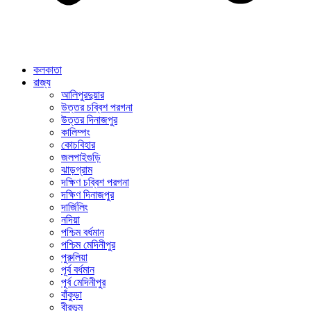
কলকাতা
রাজ্য
আলিপুরদুয়ার
উত্তর চব্বিশ পরগনা
উত্তর দিনাজপুর
কালিম্পং
কোচবিহার
জলপাইগুড়ি
ঝাড়গ্রাম
দক্ষিণ চব্বিশ পরগনা
দক্ষিণ দিনাজপুর
দার্জিলিং
নদিয়া
পশ্চিম বর্ধমান
পশ্চিম মেদিনীপুর
পুরুলিয়া
পূর্ব বর্ধমান
পূর্ব মেদিনীপুর
বাঁকুড়া
বীরভূম