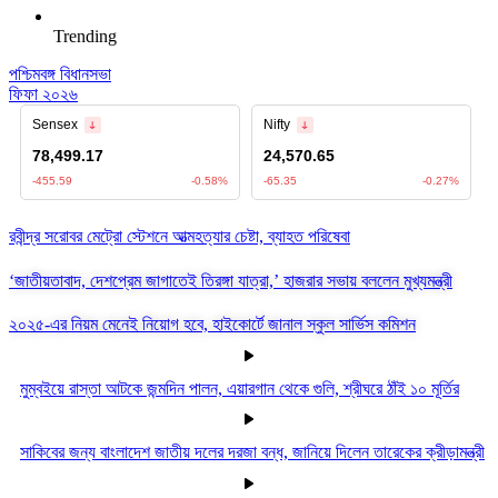
Trending
পশ্চিমবঙ্গ বিধানসভা
ফিফা ২০২৬
রবীন্দ্র সরোবর মেট্রো স্টেশনে আত্মহত্যার চেষ্টা, ব্যাহত পরিষেবা
‘জাতীয়তাবাদ, দেশপ্রেম জাগাতেই তিরঙ্গা যাত্রা,’ হাজরার সভায় বললেন মুখ্যমন্ত্রী
২০২৫-এর নিয়ম মেনেই নিয়োগ হবে, হাইকোর্টে জানাল স্কুল সার্ভিস কমিশন
মুম্বইয়ে রাস্তা আটকে জন্মদিন পালন, এয়ারগান থেকে গুলি, শ্রীঘরে ঠাঁই ১০ মূর্তির
সাকিবের জন্য বাংলাদেশ জাতীয় দলের দরজা বন্ধ, জানিয়ে দিলেন তারেকের ক্রীড়ামন্ত্রী