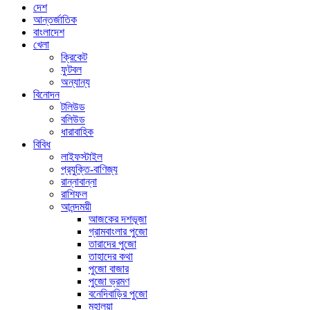
দেশ
আন্তর্জাতিক
বাংলাদেশ
খেলা
ক্রিকেট
ফুটবল
অন্যান্য
বিনোদন
টলিউড
বলিউড
ধারাবাহিক
বিবিধ
লাইফস্টাইল
প্রযুক্তি-বাণিজ্য
রান্নাবান্না
রাশিফল
আনন্দময়ী
আজকের দশভূজা
গ্রামবাংলার পুজো
তারাদের পুজো
তাহাদের কথা
পুজো বাজার
পুজো ভ্রমণ
বনেদিবাড়ির পুজো
মহালয়া