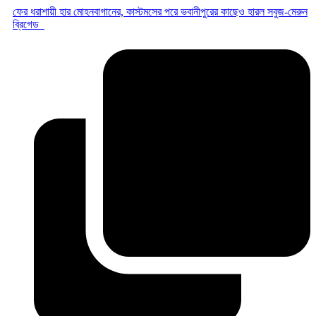
ফের ধরাশায়ী হার মোহনবাগানের, কাস্টমসের পরে ভবানীপুরের কাছেও হারল সবুজ-মেরুন
ব্রিগেড