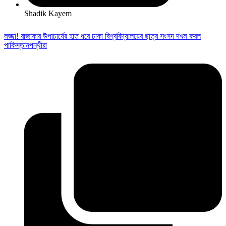
Shadik Kayem
লজ্জা! রাজাকার উপাচার্যের হাত ধরে ঢাকা বিশ্ববিদ্যালয়ের ছাত্র সংসদ দখল করল
পাকিস্তানপন্থীরা