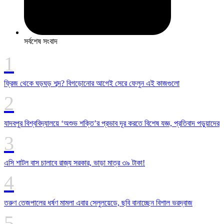
সর্বশেষ সংবাদ
ফ্রিজ থেকে ঘড়ঘড় শব্দ? বিগড়োনোর আগেই সেরে ফেলুন এই কাজগুলো
যাদবপুর বিশ্ববিদ্যালয়ে ‘অশুভ শক্তি’র প্রভাব দূর করতে বিশেষ যজ্ঞ, প্রতিবাদ পড়ুয়াদের
এসি শাটল বাস চালাবে রাজ্য সরকার, ভাড়া মাত্র ৩৯ টাকা!
তরুণ তেজপালের ধর্ষণ মামলা এবার সেলুলয়েডে, ছবি বানাচ্ছেন বিশাল ভরদ্বাজ