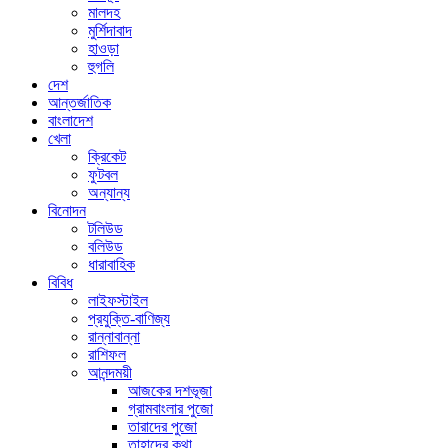
মালদহ
মুর্শিদাবাদ
হাওড়া
হুগলি
দেশ
আন্তর্জাতিক
বাংলাদেশ
খেলা
ক্রিকেট
ফুটবল
অন্যান্য
বিনোদন
টলিউড
বলিউড
ধারাবাহিক
বিবিধ
লাইফস্টাইল
প্রযুক্তি-বাণিজ্য
রান্নাবান্না
রাশিফল
আনন্দময়ী
আজকের দশভূজা
গ্রামবাংলার পুজো
তারাদের পুজো
তাহাদের কথা