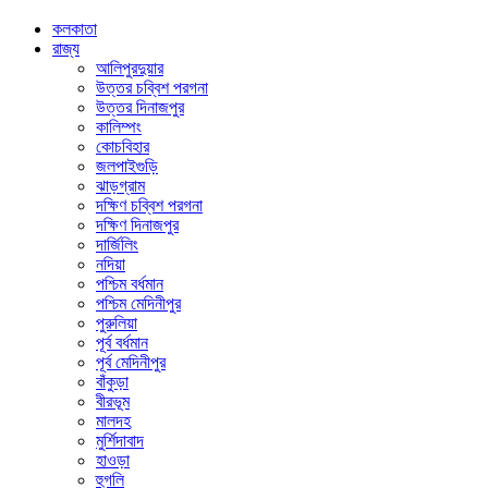
কলকাতা
রাজ্য
আলিপুরদুয়ার
উত্তর চব্বিশ পরগনা
উত্তর দিনাজপুর
কালিম্পং
কোচবিহার
জলপাইগুড়ি
ঝাড়গ্রাম
দক্ষিণ চব্বিশ পরগনা
দক্ষিণ দিনাজপুর
দার্জিলিং
নদিয়া
পশ্চিম বর্ধমান
পশ্চিম মেদিনীপুর
পুরুলিয়া
পূর্ব বর্ধমান
পূর্ব মেদিনীপুর
বাঁকুড়া
বীরভূম
মালদহ
মুর্শিদাবাদ
হাওড়া
হুগলি