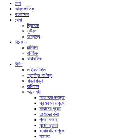
দেশ
আন্তর্জাতিক
বাংলাদেশ
খেলা
ক্রিকেট
ফুটবল
অন্যান্য
বিনোদন
টলিউড
বলিউড
ধারাবাহিক
বিবিধ
লাইফস্টাইল
প্রযুক্তি-বাণিজ্য
রান্নাবান্না
রাশিফল
আনন্দময়ী
আজকের দশভূজা
গ্রামবাংলার পুজো
তারাদের পুজো
তাহাদের কথা
পুজো বাজার
পুজো ভ্রমণ
বনেদিবাড়ির পুজো
মহালয়া