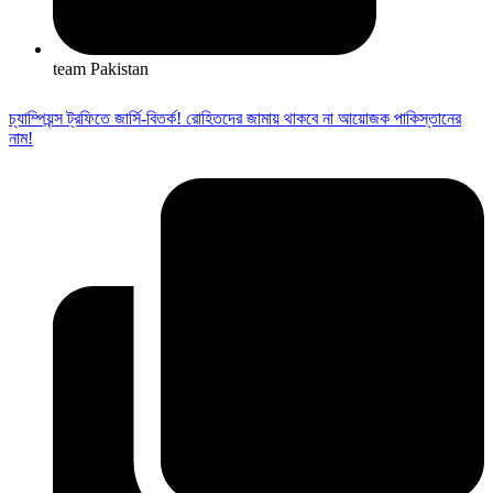
team Pakistan
চ্যাম্পিয়ন্স ট্রফিতে জার্সি-বিতর্ক! রোহিতদের জামায় থাকবে না আয়োজক পাকিস্তানের
নাম!