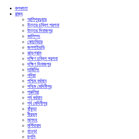
কলকাতা
রাজ্য
আলিপুরদুয়ার
উত্তর চব্বিশ পরগনা
উত্তর দিনাজপুর
কালিম্পং
কোচবিহার
জলপাইগুড়ি
ঝাড়গ্রাম
দক্ষিণ চব্বিশ পরগনা
দক্ষিণ দিনাজপুর
দার্জিলিং
নদিয়া
পশ্চিম বর্ধমান
পশ্চিম মেদিনীপুর
পুরুলিয়া
পূর্ব বর্ধমান
পূর্ব মেদিনীপুর
বাঁকুড়া
বীরভূম
মালদহ
মুর্শিদাবাদ
হাওড়া
হুগলি