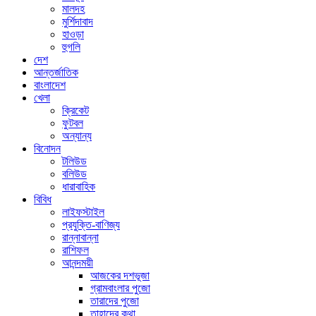
মালদহ
মুর্শিদাবাদ
হাওড়া
হুগলি
দেশ
আন্তর্জাতিক
বাংলাদেশ
খেলা
ক্রিকেট
ফুটবল
অন্যান্য
বিনোদন
টলিউড
বলিউড
ধারাবাহিক
বিবিধ
লাইফস্টাইল
প্রযুক্তি-বাণিজ্য
রান্নাবান্না
রাশিফল
আনন্দময়ী
আজকের দশভূজা
গ্রামবাংলার পুজো
তারাদের পুজো
তাহাদের কথা