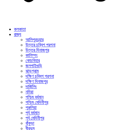
কলকাতা
রাজ্য
আলিপুরদুয়ার
উত্তর চব্বিশ পরগনা
উত্তর দিনাজপুর
কালিম্পং
কোচবিহার
জলপাইগুড়ি
ঝাড়গ্রাম
দক্ষিণ চব্বিশ পরগনা
দক্ষিণ দিনাজপুর
দার্জিলিং
নদিয়া
পশ্চিম বর্ধমান
পশ্চিম মেদিনীপুর
পুরুলিয়া
পূর্ব বর্ধমান
পূর্ব মেদিনীপুর
বাঁকুড়া
বীরভূম