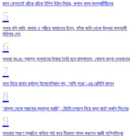
জাল ফেলতেই ঝাঁকে ঝাঁকে ইলিশ উঠল দিঘায়, কপাল খুলল মৎস্যজীবীদের
গলার নলি কাটা, মাথায় ও শরীরে আঘাতের চিহ্ন, ফাঁকা জমি থেকে উদ্ধার বস্তাবন্দী
মহিলার দেহ
অভয়া কাণ্ড: প্রাপ্ত অনুদানের টাকায় তৈরি হবে হাসপাতাল, ঘোষণা রত্না দেবনাথের
ভাত দিয়ে বানান দুর্দান্ত ইন্দোনেশিয়ান পদ, ‘নাসি গরেং’-এর রেসিপি জানুন
‘রাস্তা থেকে সরানোর ব্যবস্থা করছি’, টোটো চলাচল নিয়ে কড়া বার্তা অর্জুন সিংহের
অভয়ার স্মরণে স্বরচিত কবিতা পাঠ করে নীরবতা পালন করলেন মন্ত্রী অগ্নিমিত্রা