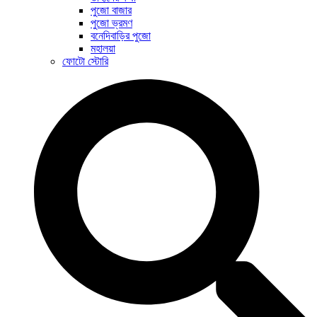
পুজো বাজার
পুজো ভ্রমণ
বনেদিবাড়ির পুজো
মহালয়া
ফোটো স্টোরি