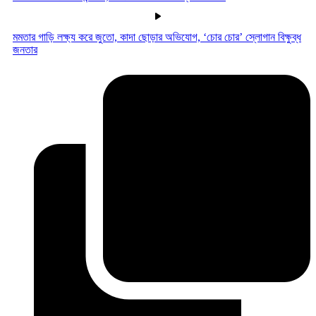
মমতার গাড়ি লক্ষ্য করে জুতো, কাদা ছোড়ার অভিযোগ, ‘চোর চোর’ স্লোগান বিক্ষুব্ধ
জনতার