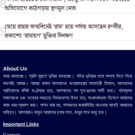
অভিযোগে কাঠগড়ায় তৃণমূল নেতা
মেয়ে রাহার জন্মদিনেই ‘রাম’ হয়ে পর্দায় আসছেন রণবীর,
প্রকাশ্যে ‘রামায়ণ’ মুক্তির দিনক্ষণ
About Us
সময় বদলাচ্ছে। প্রতি মুহুর্তে দুনিয়া বদলাচ্ছে। গতির দুনিয়ার সঙ্গে পাল্লা দিতে গিয়ে
বদলেছি আমরা। আমরা থাকব আপনাদের অগ্রযাত্রার সহযাত্রী হিসাবে, আপনাদের
প্রতিবাদের বলিষ্ঠ কণ্ঠস্বর হয়ে, আপনাদের সব সুখ-দুঃখের সাথী হয়ে। গঠনমূলক
সমালোচক এবং তথ্যের সবচেয়ে নির্ভরযোগ্য উ‍ৎস হয়ে, সংবাদমাধ্যম হিসেবে আমাদের
কাজ খবর প্রকাশ করা। শাসন করা নয়, শাসকদের জবাবদিহির আওতায় আনাই আমাদের
দায়িত্ব। আপনারাও থাকুন আমাদের চলার পথে, বন্ধুর পথে বন্ধু হয়ে।
Important Links