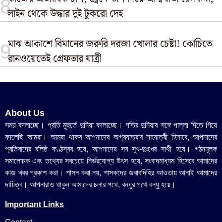
লাইন থেকে উদ্ধার দুই টুকরো দেহ
মাঝ আকাশে বিমানের জরুরি দরজা খোলার চেষ্টা! কোচিতে
রানওয়েতেই গ্রেফতার যাত্রী
About Us
সময় বদলাচ্ছে। প্রতি মুহুর্তে দুনিয়া বদলাচ্ছে। গতির দুনিয়ার সঙ্গে পাল্লা দিতে গিয়ে
বদলেছি আমরা। আমরা থাকব আপনাদের অগ্রযাত্রার সহযাত্রী হিসাবে, আপনাদের
প্রতিবাদের বলিষ্ঠ কণ্ঠস্বর হয়ে, আপনাদের সব সুখ-দুঃখের সাথী হয়ে। গঠনমূলক
সমালোচক এবং তথ্যের সবচেয়ে নির্ভরযোগ্য উ‍ৎস হয়ে, সংবাদমাধ্যম হিসেবে আমাদের
কাজ খবর প্রকাশ করা। শাসন করা নয়, শাসকদের জবাবদিহির আওতায় আনাই আমাদের
দায়িত্ব। আপনারাও থাকুন আমাদের চলার পথে, বন্ধুর পথে বন্ধু হয়ে।
Important Links