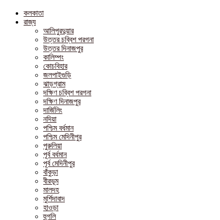
কলকাতা
রাজ্য
আলিপুরদুয়ার
উত্তর চব্বিশ পরগনা
উত্তর দিনাজপুর
কালিম্পং
কোচবিহার
জলপাইগুড়ি
ঝাড়গ্রাম
দক্ষিণ চব্বিশ পরগনা
দক্ষিণ দিনাজপুর
দার্জিলিং
নদিয়া
পশ্চিম বর্ধমান
পশ্চিম মেদিনীপুর
পুরুলিয়া
পূর্ব বর্ধমান
পূর্ব মেদিনীপুর
বাঁকুড়া
বীরভূম
মালদহ
মুর্শিদাবাদ
হাওড়া
হুগলি