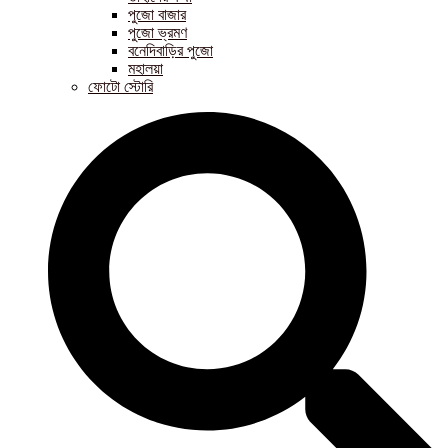
পুজো বাজার
পুজো ভ্রমণ
বনেদিবাড়ির পুজো
মহালয়া
ফোটো স্টোরি