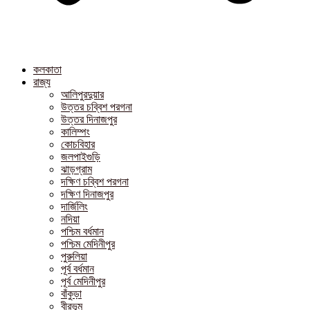
কলকাতা
রাজ্য
আলিপুরদুয়ার
উত্তর চব্বিশ পরগনা
উত্তর দিনাজপুর
কালিম্পং
কোচবিহার
জলপাইগুড়ি
ঝাড়গ্রাম
দক্ষিণ চব্বিশ পরগনা
দক্ষিণ দিনাজপুর
দার্জিলিং
নদিয়া
পশ্চিম বর্ধমান
পশ্চিম মেদিনীপুর
পুরুলিয়া
পূর্ব বর্ধমান
পূর্ব মেদিনীপুর
বাঁকুড়া
বীরভূম