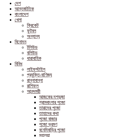
দেশ
আন্তর্জাতিক
বাংলাদেশ
খেলা
ক্রিকেট
ফুটবল
অন্যান্য
বিনোদন
টলিউড
বলিউড
ধারাবাহিক
বিবিধ
লাইফস্টাইল
প্রযুক্তি-বাণিজ্য
রান্নাবান্না
রাশিফল
আনন্দময়ী
আজকের দশভূজা
গ্রামবাংলার পুজো
তারাদের পুজো
তাহাদের কথা
পুজো বাজার
পুজো ভ্রমণ
বনেদিবাড়ির পুজো
মহালয়া