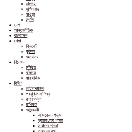
মালদহ
মুর্শিদাবাদ
হাওড়া
হুগলি
দেশ
আন্তর্জাতিক
বাংলাদেশ
খেলা
ক্রিকেট
ফুটবল
অন্যান্য
বিনোদন
টলিউড
বলিউড
ধারাবাহিক
বিবিধ
লাইফস্টাইল
প্রযুক্তি-বাণিজ্য
রান্নাবান্না
রাশিফল
আনন্দময়ী
আজকের দশভূজা
গ্রামবাংলার পুজো
তারাদের পুজো
তাহাদের কথা