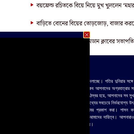
বয়ফ্রেন্ড রচিতকে বিয়ে নিয়ে মুখ খুললেন ‘মহা
বাড়িতে বোনের বিয়ের তোড়জোড়, বাজার করতে
চেক বাউন্সের জের, মহমেডান ক্লাবের সভাপতি
About Us
সময় বদলাচ্ছে। প্রতি মুহুর্তে দুনিয়া বদলাচ্ছে। গতির দুনিয়ার সঙ্গে
দিতে গিয়ে বদলেছি আমরা। আমরা থাকব আপনাদের অগ্রযাত্রার সহ
হিসাবে, আপনাদের প্রতিবাদের বলিষ্ঠ কণ্ঠস্বর হয়ে, আপনাদের সব সুখ
সাথী হয়ে। গঠনমূলক সমালোচক এবং তথ্যের সবচেয়ে নির্ভরযোগ্য উ‍ৎ
সংবাদমাধ্যম হিসেবে আমাদের কাজ খবর প্রকাশ করা। শাসন ক
শাসকদের জবাবদিহির আওতায় আনাই আমাদের দায়িত্ব। আপনারাও
আমাদের চলার পথে, বন্ধুর পথে বন্ধু হয়ে।