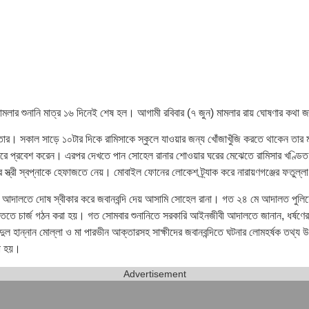
ামলার শুনানি মাত্র ১৬ দিনেই শেষ হল। আগামী রবিবার (৭ জুন) মামলার রায় ঘোষণার কথা জা
তার। সকাল সাড়ে ১০টার দিকে রামিসাকে স্কুলে যাওয়ার জন্য খোঁজাখুঁজি করতে থাকেন তার 
তরে প্রবেশ করেন। এরপর দেখতে পান সোহেল রানার শোওয়ার ঘরের মেঝেতে রামিসার খণ্ডিত 
ানার স্ত্রী স্বপ্নাকে হেফাজতে নেয়। মোবাইল ফোনের লোকেশ ট্র্যাক করে নারায়ণগঞ্জের ফতু
মে আদালতে দোষ স্বীকার করে জবানবন্দি দেয় আসামি সোহেল রানা। গত ২৪ মে আদালত পুলিশের 
তে চার্জ গঠন করা হয়। গত সোমবার শুনানিতে সরকারি আইনজীবী আদালতে জানান, ধর্ষণের পর 
বা আব্দুল হান্নান মোল্লা ও মা পারভীন আক্তারসহ সাক্ষীদের জবানবন্দিতে ঘটনার লোমহর্ষ
য়া হয়।
Advertisement