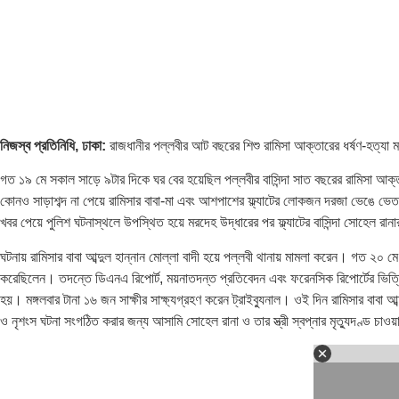
নিজস্ব প্রতিনিধি, ঢাকা:
রাজধানীর পল্লবীর আট বছরের শিশু রামিসা আক্তারের ধর্ষণ-হত্যা ম
গত ১৯ মে সকাল সাড়ে ৯টার দিকে ঘর বের হয়েছিল পল্লবীর বাসিন্দা সাত বছরের রামিসা আক্
কোনও সাড়াশব্দ না পেয়ে রামিসার বাবা-মা এবং আশপাশের ফ্ল্যাটের লোকজন দরজা ভেঙে ভে
খবর পেয়ে পুলিশ ঘটনাস্থলে উপস্থিত হয়ে মরদেহ উদ্ধারের পর ফ্ল্যাটের বাসিন্দা সোহেল র
ঘটনায় রামিসার বাবা আব্দুল হান্নান মোল্লা বাদী হয়ে পল্লবী থানায় মামলা করেন। গত ২০ 
করেছিলেন। তদন্তে ডিএনএ রিপোর্ট, ময়নাতদন্ত প্রতিবেদন এবং ফরেনসিক রিপোর্টের ভিত্তি
হয়। মঙ্গলবার টানা ১৬ জন সাক্ষীর সাক্ষ্যগ্রহণ করেন ট্রাইব্যুনাল। ওই দিন রামিসার বা
ও নৃশংস ঘটনা সংগঠিত করার জন্য আসামি সোহেল রানা ও তার স্ত্রী স্বপ্নার মৃত্যুদণ্ড চাও