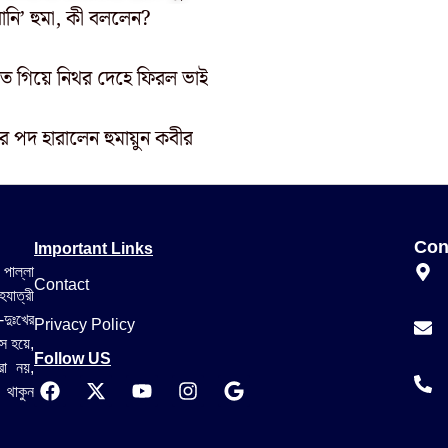
রানি’ হুমা, কী বললেন?
 গিয়ে নিথর দেহে ফিরল ভাই
র পদ হারালেন হুমায়ুন কবীর
Important Links
Con
 পাল্লা
Contact
যাত্রী
-দুঃখের
Privacy Policy
স হয়ে,
Follow US
রা নয়,
 থাকুন