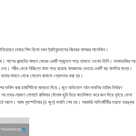
নিয়েছেন ঢাকার শিশু হিংসা দমন ট্রাইব্যুনালের বিচারক মাসরুর সালেকিন।
মা। পাশের ফ্ল্যাটের সামনে মেয়ের একটি স্যান্ডেল পড়ে থাকতে দেখেন তিনি। ডাকাডাকির পর
দেহ। শরীর থেকে বিচ্ছিন্ন মাথা পড়ে রয়েছে বাথরুমের ভেতরে একটি বড় বালতির মধ্যে।
ল্লা থানার সামনে থেকে সোহেল রানাকে গ্রেফতার করা হয়।
দাখিল করা চার্জশিটকে মান্যতা দিয়ে ১ জুন অভিযোগ গঠন শুনানির তারিখ নির্ধারণ
তথ্য-প্রমাণ লোপাটে রামিসার যৌনাঙ্গ ছুরি দিয়ে ক্ষতবিক্ষত করে জল দিয়ে ধুইয়ে ফেলা
ক তথ্য উঠে আসে। আজ বৃহস্পতিবার (৪ জুন) শুনানি শেষ হয়। সরকারি আইনজীবীর তরফে ভয়ঙ্কর
Powered by: