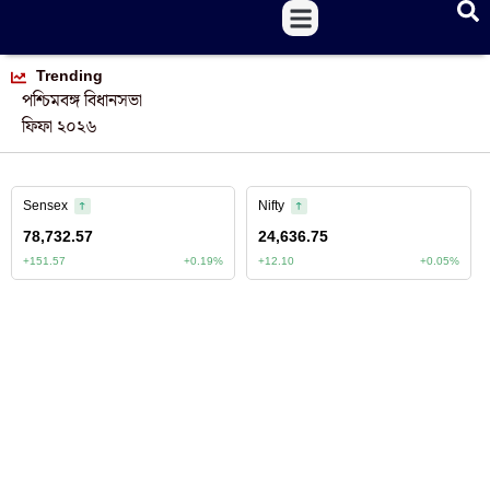
Trending
পশ্চিমবঙ্গ বিধানসভা
ফিফা ২০২৬