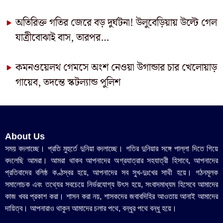
অতিরিক্ত গতির জেরে বড় দুর্ঘটনা! উলুবেড়িয়ায় উল্টে গেল
যাত্রীবোঝাই বাস, তারপর…
কমনওয়েলথ গেমসে অংশ নেওয়া উগান্ডার চার খেলোয়াড়
গায়েব, তদন্তে স্কটল্যান্ড পুলিশ
About Us
সময় বদলাচ্ছে। প্রতি মুহুর্তে দুনিয়া বদলাচ্ছে। গতির দুনিয়ার সঙ্গে পাল্লা দিতে গিয়ে
বদলেছি আমরা। আমরা থাকব আপনাদের অগ্রযাত্রার সহযাত্রী হিসাবে, আপনাদের
প্রতিবাদের বলিষ্ঠ কণ্ঠস্বর হয়ে, আপনাদের সব সুখ-দুঃখের সাথী হয়ে। গঠনমূলক
সমালোচক এবং তথ্যের সবচেয়ে নির্ভরযোগ্য উ‍ৎস হয়ে, সংবাদমাধ্যম হিসেবে আমাদের
কাজ খবর প্রকাশ করা। শাসন করা নয়, শাসকদের জবাবদিহির আওতায় আনাই আমাদের
দায়িত্ব। আপনারাও থাকুন আমাদের চলার পথে, বন্ধুর পথে বন্ধু হয়ে।