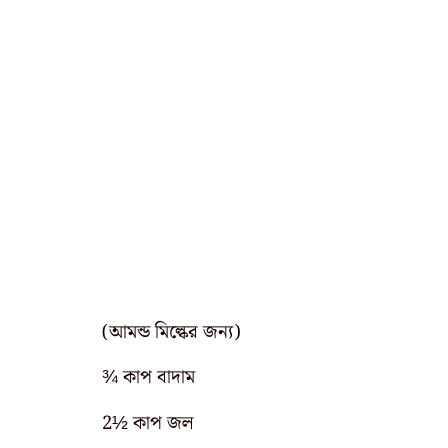
(আমন্ড মিল্কের জন্য)
¾ কাপ বাদাম
2½ কাপ জল