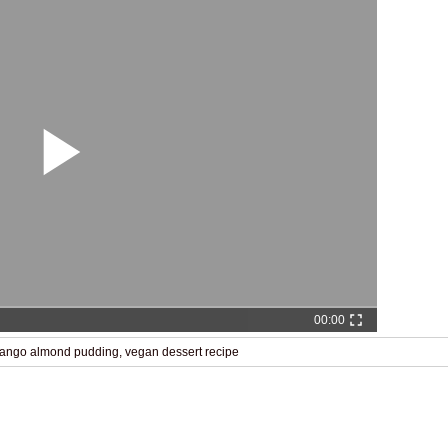
00:00
ango almond pudding
,
vegan dessert recipe