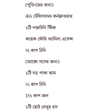
(পুডিংয়ের জন্য)
4½ টেবিলচামচ কর্নফ্লাওয়ার
১টি দারুচিনি স্টিক
কয়েক ফোঁটা ভ্যানিলা এসেন্স
½ কাপ চিনি
(ম্যাঙ্গো সসের জন্য)
১টি বড় পাকা আম
¼ কাপ চিনি
1½ কাপ জল
১টি ছোট লেবুর রস