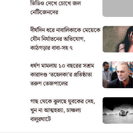
ভিডিও দেখে চোখে জল
নেটিজেনদের
দীর্ঘদিন ধরে নাবালিকাকে মেয়েকে
যৌন নির্যাতনের অভিযোগ,
কাঠগড়ার বাবা-সহ ৭
ধর্ষণ মামলায় ১০ বছরের সশ্রম
কারাদণ্ড ‘তহেলকা’র প্রতিষ্ঠাতা
তরুণ তেজপালের
গাছ থেকে ঝুলছে যুবকের দেহ,
খুন না আত্মহত্যা, চাঞ্চল্য
বালুরঘাটে