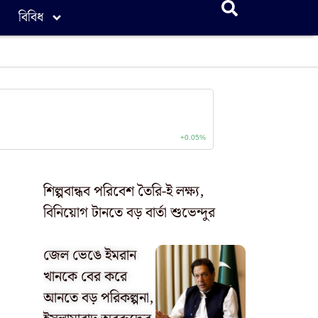
বিবিধ
শিল্পবান্ধব পরিবেশ তৈরি-ই লক্ষ্য,
বিনিয়োগ টানতে বড় বার্তা শুভেন্দুর
জেল ভেঙে ইমরান
খানকে বের করে
আনতে বড় পরিকল্পনা,