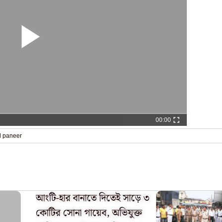
00:00
rd paneer
আংটি-হার বানাতে দিতেই সাড়ে ৩
কোটির সোনা গায়েব, অভিযুক্ত