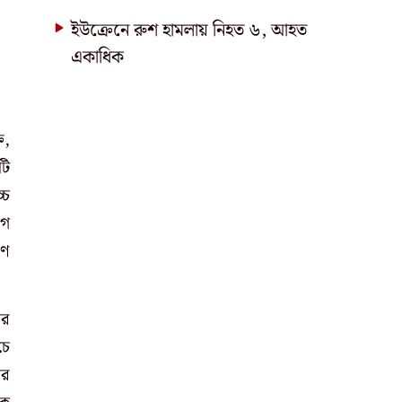
ইউক্রেনে রুশ হামলায় নিহত ৬, আহত
একাধিক
ত,
টি
্চ
োগ
রণ
ির
চে
ির