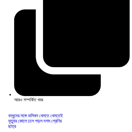
আরও সম্পর্কিত খবর
বন্ধুদের সঙ্গে ভলিবল খেলতে খেলতেই
মৃত্যুর কোলে ঢলে পড়ল দশম শ্রেণির
ছাত্র