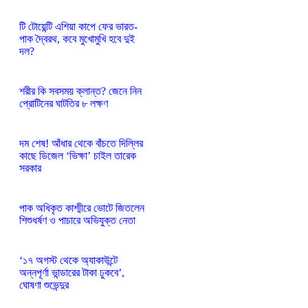
টি টোয়েন্টি এশিয়া কাপে ফের ভারত-
পাক দ্বৈরথ, কবে মুখোমুখি হবে দুই
দল?
শরীর কি সবসময় ক্লান্ত? জেনে নিন
প্রোটিনের ঘাটতির ৮ লক্ষণ
দম শেষ! আঁধার থেকে বাঁচতে দিল্লির
কাছে ডিজেল ‘ভিক্ষা’ চাইল তারেক
সরকার
পাক অধিকৃত কাশ্মীরে ভোটে জিতলেন
শিশুধর্ষণ ও পাচারে অভিযুক্ত নেতা
‘১৭ অগস্ট থেকে অ্যাকাউন্টে
অন্নপূর্ণা ভান্ডারের টাকা ঢুকবে’,
ঘোষণা শুভেন্দুর