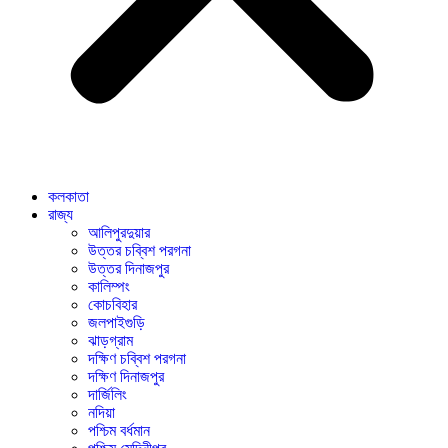
কলকাতা
রাজ্য
আলিপুরদুয়ার
উত্তর চব্বিশ পরগনা
উত্তর দিনাজপুর
কালিম্পং
কোচবিহার
জলপাইগুড়ি
ঝাড়গ্রাম
দক্ষিণ চব্বিশ পরগনা
দক্ষিণ দিনাজপুর
দার্জিলিং
নদিয়া
পশ্চিম বর্ধমান