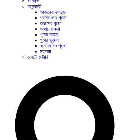
রাশিফল
আনন্দময়ী
আজকের দশভূজা
গ্রামবাংলার পুজো
তারাদের পুজো
তাহাদের কথা
পুজো বাজার
পুজো ভ্রমণ
বনেদিবাড়ির পুজো
মহালয়া
ফোটো স্টোরি