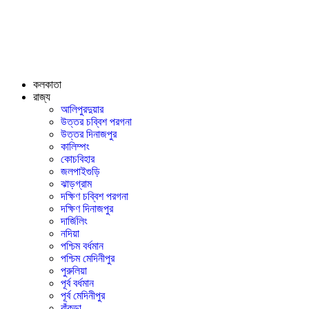
কলকাতা
রাজ্য
আলিপুরদুয়ার
উত্তর চব্বিশ পরগনা
উত্তর দিনাজপুর
কালিম্পং
কোচবিহার
জলপাইগুড়ি
ঝাড়গ্রাম
দক্ষিণ চব্বিশ পরগনা
দক্ষিণ দিনাজপুর
দার্জিলিং
নদিয়া
পশ্চিম বর্ধমান
পশ্চিম মেদিনীপুর
পুরুলিয়া
পূর্ব বর্ধমান
পূর্ব মেদিনীপুর
বাঁকুড়া