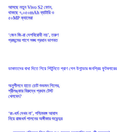
আসছে নতুন Vivo S2 ফোন,
থাকছে ৭,০৫০mAh ব্যাটারি ও
৫০MP ক্যামেরা
‘জেন জি-রা দেশবিরোধী নয়’, তরুণ
প্রজন্মের পাশে সঙ্ঘ প্রধান ভাগবত
ডাকাতদের বাধা দিতে গিয়ে পিটুনিতে প্রাণ গেল উগান্ডার জনপ্রিয় ফুটবলারের
অনুশীলনে হাতে চোট শুভমন গিলের,
শ্রীলঙ্কার বিরুদ্ধে প্রথম টেস্ট
খেলবেন?
‘রং-ধর্ম দেখব না’, পশ্চিমবঙ্গ আবাস
নিয়ে রাজধর্ম পালনের অঙ্গীকার শুভেন্দুর