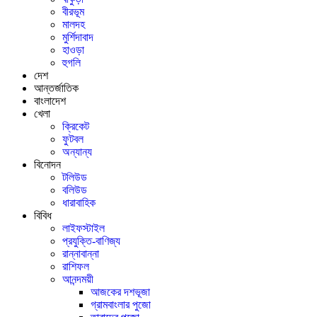
বীরভূম
মালদহ
মুর্শিদাবাদ
হাওড়া
হুগলি
দেশ
আন্তর্জাতিক
বাংলাদেশ
খেলা
ক্রিকেট
ফুটবল
অন্যান্য
বিনোদন
টলিউড
বলিউড
ধারাবাহিক
বিবিধ
লাইফস্টাইল
প্রযুক্তি-বাণিজ্য
রান্নাবান্না
রাশিফল
আনন্দময়ী
আজকের দশভূজা
গ্রামবাংলার পুজো