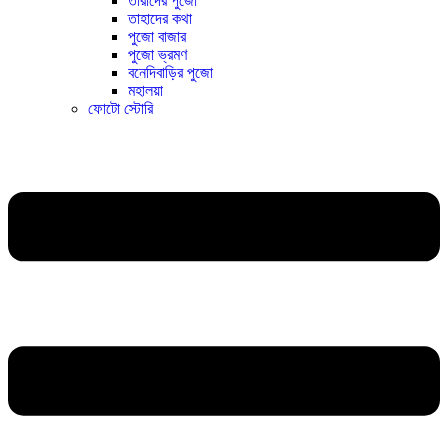
তারাদের পুজো
তাহাদের কথা
পুজো বাজার
পুজো ভ্রমণ
বনেদিবাড়ির পুজো
মহালয়া
ফোটো স্টোরি