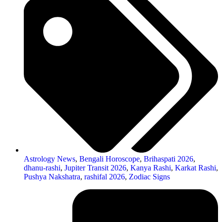
Astrology News
,
Bengali Horoscope
,
Brihaspati 2026
,
dhanu-rashi
,
Jupiter Transit 2026
,
Kanya Rashi
,
Karkat Rashi
,
Pushya Nakshatra
,
rashifal 2026
,
Zodiac Signs