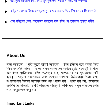
বয়ফ্রেন্ড রচিতকে বিয়ে নিয়ে মুখ খুললেন ‘মহারানি’ হুমা, কী বললেন?
বাড়িতে বোনের বিয়ের তোড়জোড়, বাজার করতে গিয়ে নিথর দেহে ফিরল ভাই
চেক বাউন্সের জের, মহমেডান ক্লাবের সভাপতির পদ হারালেন হুমায়ুন কবীর
About Us
সময় বদলাচ্ছে। প্রতি মুহুর্তে দুনিয়া বদলাচ্ছে। গতির দুনিয়ার সঙ্গে পাল্লা দিতে
গিয়ে বদলেছি আমরা। আমরা থাকব আপনাদের অগ্রযাত্রার সহযাত্রী হিসাবে,
আপনাদের প্রতিবাদের বলিষ্ঠ কণ্ঠস্বর হয়ে, আপনাদের সব সুখ-দুঃখের সাথী
হয়ে। গঠনমূলক সমালোচক এবং তথ্যের সবচেয়ে নির্ভরযোগ্য উ‍ৎস হয়ে,
সংবাদমাধ্যম হিসেবে আমাদের কাজ খবর প্রকাশ করা। শাসন করা নয়, শাসকদের
জবাবদিহির আওতায় আনাই আমাদের দায়িত্ব। আপনারাও থাকুন আমাদের চলার
পথে, বন্ধুর পথে বন্ধু হয়ে।
Important Links