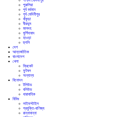
পশ্চিম মেদিনীপুর
পুরুলিয়া
পূর্ব বর্ধমান
পূর্ব মেদিনীপুর
বাঁকুড়া
বীরভূম
মালদহ
মুর্শিদাবাদ
হাওড়া
হুগলি
দেশ
আন্তর্জাতিক
বাংলাদেশ
খেলা
ক্রিকেট
ফুটবল
অন্যান্য
বিনোদন
টলিউড
বলিউড
ধারাবাহিক
বিবিধ
লাইফস্টাইল
প্রযুক্তি-বাণিজ্য
রান্নাবান্না