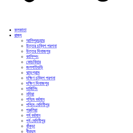
কলকাতা
রাজ্য
আলিপুরদুয়ার
উত্তর চব্বিশ পরগনা
উত্তর দিনাজপুর
কালিম্পং
কোচবিহার
জলপাইগুড়ি
ঝাড়গ্রাম
দক্ষিণ চব্বিশ পরগনা
দক্ষিণ দিনাজপুর
দার্জিলিং
নদিয়া
পশ্চিম বর্ধমান
পশ্চিম মেদিনীপুর
পুরুলিয়া
পূর্ব বর্ধমান
পূর্ব মেদিনীপুর
বাঁকুড়া
বীরভূম