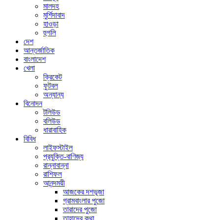
মালদহ
মুর্শিদাবাদ
হাওড়া
হুগলি
দেশ
আন্তর্জাতিক
বাংলাদেশ
খেলা
ক্রিকেট
ফুটবল
অন্যান্য
বিনোদন
টলিউড
বলিউড
ধারাবাহিক
বিবিধ
লাইফস্টাইল
প্রযুক্তি-বাণিজ্য
রান্নাবান্না
রাশিফল
আনন্দময়ী
আজকের দশভূজা
গ্রামবাংলার পুজো
তারাদের পুজো
তাহাদের কথা