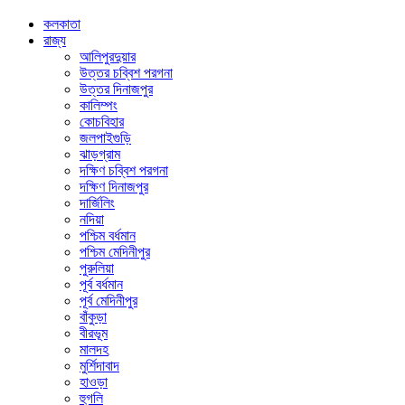
কলকাতা
রাজ্য
আলিপুরদুয়ার
উত্তর চব্বিশ পরগনা
উত্তর দিনাজপুর
কালিম্পং
কোচবিহার
জলপাইগুড়ি
ঝাড়গ্রাম
দক্ষিণ চব্বিশ পরগনা
দক্ষিণ দিনাজপুর
দার্জিলিং
নদিয়া
পশ্চিম বর্ধমান
পশ্চিম মেদিনীপুর
পুরুলিয়া
পূর্ব বর্ধমান
পূর্ব মেদিনীপুর
বাঁকুড়া
বীরভূম
মালদহ
মুর্শিদাবাদ
হাওড়া
হুগলি