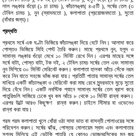
লাল লঙ্কার গুঁড়ো (১ চা চামচ ), কাঁচালঙ্কা( ৪-৫টি ), সর্ষের তেল (৩
টেবিল চামচ ), নুন (স্বাদমতো ), কলাপাতা (প্রয়োজনমতো ), সুতো
(বাঁধার জন্য)।
প্রদ্ধতি
প্রথমে সর্ষে এক ঘণ্টা ভিজিয়ে কাঁচালঙ্কা দিয়ে বেটে নিন। আলাদা করে
পোস্তও ভিজিয়ে মিহি পেস্ট তৈরি করুন। মাছে প্রথমে নুন, হলুদ ও
সামান্য লঙ্কার গুঁড়ো মেখে ১০ মিনিট রেখে দিন। এরপর মাছের সঙ্গে
সর্ষে বাটা, পোস্ত বাটা, টক দই, ২ টেবিল চামচ সর্ষের তেল এবং সামান্য
নুন মিশিয়ে ৩০ মিনিট মেরিনেট করুন। কলাপাতা হালকা আঁচে সেঁকে নরম
করে নিন যাতে সহজে ভাঁজ করা যায়। প্রতিটি পাতায় সামান্য সর্ষের তেল
মাখিয়ে একটি কাঁচালঙ্কা ও মেরিনেট করা মাছ রেখে সুন্দরভাবে মুড়ে সুতো
দিয়ে বেঁধে নিন। একটি ননস্টিক প্যানে সামান্য সর্ষের তেল ব্রাশ করে
পাতুরিগুলি সাজিয়ে ঢেকে খুব কম আঁচে ৮ থেকে ১০ মিনিট রান্না করুন।
এরপর উল্টে আরও কিছুক্ষণ রান্না করুন। চাইলে স্টিমার বা ওভেনেও
রান্না করা যায়।
গরম গরম কলাপাতা খুলে ধোঁয়া ওঠা সাদা ভাত বা বাসন্তী পোলাওয়ের সঙ্গে
পরিবেশন করুন। সর্ষের ঝাঁঝ, পোস্তর মোলায়েম স্বাদ এবং কলাপাতার
সুগন্ধ মিলিয়ে এই ভেটকি পাতুরি যে কোনও ভোজনরসিকের মন জয়