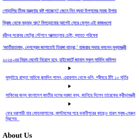
গোড়ালির তীব্র যন্ত্রণায় কষ্ট পাচ্ছেন? জেনে নিন ব্যথা উপশমের সহজ উপায়
ফ্রিজ থেকে ঘড়ঘড় শব্দ? বিগড়োনোর আগেই সেরে ফেলুন এই কাজগুলো
রবীন্দ্র সরোবর মেট্রো স্টেশনে আত্মহত্যার চেষ্টা, ব্যাহত পরিষেবা
‘জাতীয়তাবাদ, দেশপ্রেম জাগাতেই তিরঙ্গা যাত্রা,’ হাজরার সভায় বললেন মুখ্যমন্ত্রী
২০২৫-এর নিয়ম মেনেই নিয়োগ হবে, হাইকোর্টে জানাল স্কুল সার্ভিস কমিশন
মুম্বইয়ে রাস্তা আটকে জন্মদিন পালন, এয়ারগান থেকে গুলি, শ্রীঘরে ঠাঁই ১০ মূর্তির
সাকিবের জন্য বাংলাদেশ জাতীয় দলের দরজা বন্ধ, জানিয়ে দিলেন তারেকের ক্রীড়ামন্ত্রী
ফের ধরাশায়ী হার মোহনবাগানের, কাস্টমসের পরে ভবানীপুরের কাছেও হারল সবুজ-মেরুন
ব্রিগেড
About Us