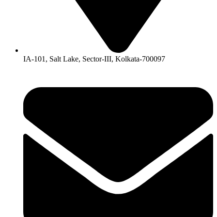
IA-101, Salt Lake, Sector-III, Kolkata-700097