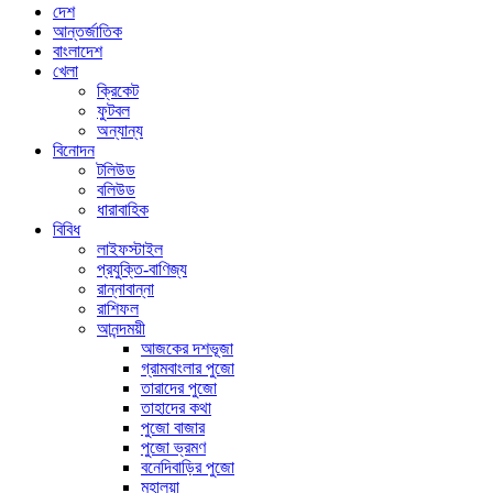
দেশ
আন্তর্জাতিক
বাংলাদেশ
খেলা
ক্রিকেট
ফুটবল
অন্যান্য
বিনোদন
টলিউড
বলিউড
ধারাবাহিক
বিবিধ
লাইফস্টাইল
প্রযুক্তি-বাণিজ্য
রান্নাবান্না
রাশিফল
আনন্দময়ী
আজকের দশভূজা
গ্রামবাংলার পুজো
তারাদের পুজো
তাহাদের কথা
পুজো বাজার
পুজো ভ্রমণ
বনেদিবাড়ির পুজো
মহালয়া