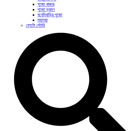
পুজো বাজার
পুজো ভ্রমণ
বনেদিবাড়ির পুজো
মহালয়া
ফোটো স্টোরি