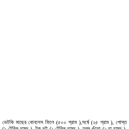
ভেটকি মাছের বোনলেস ফিলে (৫০০ গ্রাম ),সর্ষে (২৫ গ্রাম ), পোস্ত
(১ টেবিল চামচ ), টক দই (১ টেবিল চামচ ), হলুদ গুঁড়ো (১ চা চামচ ),