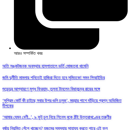
আরও সম্পর্কিত খবর
অতি সঙ্কটজনক অবস্থায় হাসপাতালে ভর্তি মোজতবা খামেনি
জমি দুর্নীতি মামলায় শনিতেই হাজিরা দিতে হবে সুমিতকে! সমন সিআইডির
শুভেন্দুর আপ্যায়ণে মুগ্ধ ফিরহাদ, তুলনা টানলেন বিধানচন্দ্র রায়ের সঙ্গে
‘সুপ্রিম কোর্ট কী চাইছে সবার উপর গুলি চলুক’, মহুয়ার পাশে দাঁড়িয়ে প্রশ্ন অভিজিত
দীপকের
‘আমার যেমন বেণী..’, ৯ ফুট চুল নিয়ে গিনেস বুকে ঠাঁই উত্তরাখণ্ডের তরুণীর
বর্ষায় নিয়মিত পেঁপে খাচ্ছেন? হজমের সমস্যায় সাহায্য করতে পারে এই ফল