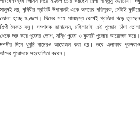
পরিবেশবন্ধব জিনিস দিয়ে মণ্ডপ তৈরি করছেন শিল্পী শান্তুনু ভট্টাচার্য। শুধু
মানুষই নয়, পৃথিবীর প্রতিটি উপাদানই একে অপরের পরিপূরক, সেটাই ফুটিয়ে
তোলা হচ্ছে মণ্ডপে। থিমের সঙ্গে সামঞ্জস্য রেখেই প্রতিমা গড়ে তুলছেন
শিল্পী সৈকত বসু। সম্পাদক জানালেন, মহিলারাই এই পুজোর চাঁদা তোলা
থেকে শুরু করে পুজোর ভোগ, সন্ধি পুজো ও কুমারী পুজোর আয়োজন করে।
দশমীর দিনে ধুনুচি নাচেরও আয়োজন করা হয়। তবে এলাকার পুরুষরাও
তাঁদের পুরোদমে সহযোগিতা করেন।