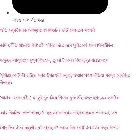
আরও সম্পর্কিত খবর
অতি সঙ্কটজনক অবস্থায় হাসপাতালে ভর্তি মোজতবা খামেনি
জমি দুর্নীতি মামলায় শনিতেই হাজিরা দিতে হবে সুমিতকে! সমন সিআইডির
শুভেন্দুর আপ্যায়ণে মুগ্ধ ফিরহাদ, তুলনা টানলেন বিধানচন্দ্র রায়ের সঙ্গে
‘সুপ্রিম কোর্ট কী চাইছে সবার উপর গুলি চলুক’, মহুয়ার পাশে দাঁড়িয়ে প্রশ্ন অভিজিত
দীপকের
‘আমার যেমন বেণী..’, ৯ ফুট চুল নিয়ে গিনেস বুকে ঠাঁই উত্তরাখণ্ডের তরুণীর
বর্ষায় নিয়মিত পেঁপে খাচ্ছেন? হজমের সমস্যায় সাহায্য করতে পারে এই ফল
গোড়ালির তীব্র যন্ত্রণায় কষ্ট পাচ্ছেন? জেনে নিন ব্যথা উপশমের সহজ উপায়