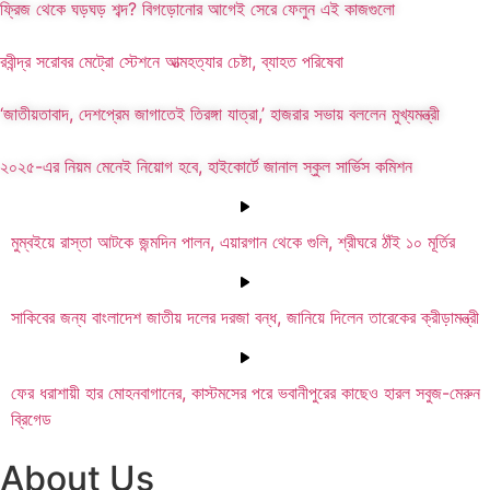
ফ্রিজ থেকে ঘড়ঘড় শব্দ? বিগড়োনোর আগেই সেরে ফেলুন এই কাজগুলো
রবীন্দ্র সরোবর মেট্রো স্টেশনে আত্মহত্যার চেষ্টা, ব্যাহত পরিষেবা
‘জাতীয়তাবাদ, দেশপ্রেম জাগাতেই তিরঙ্গা যাত্রা,’ হাজরার সভায় বললেন মুখ্যমন্ত্রী
২০২৫-এর নিয়ম মেনেই নিয়োগ হবে, হাইকোর্টে জানাল স্কুল সার্ভিস কমিশন
মুম্বইয়ে রাস্তা আটকে জন্মদিন পালন, এয়ারগান থেকে গুলি, শ্রীঘরে ঠাঁই ১০ মূর্তির
সাকিবের জন্য বাংলাদেশ জাতীয় দলের দরজা বন্ধ, জানিয়ে দিলেন তারেকের ক্রীড়ামন্ত্রী
ফের ধরাশায়ী হার মোহনবাগানের, কাস্টমসের পরে ভবানীপুরের কাছেও হারল সবুজ-মেরুন
ব্রিগেড
About Us