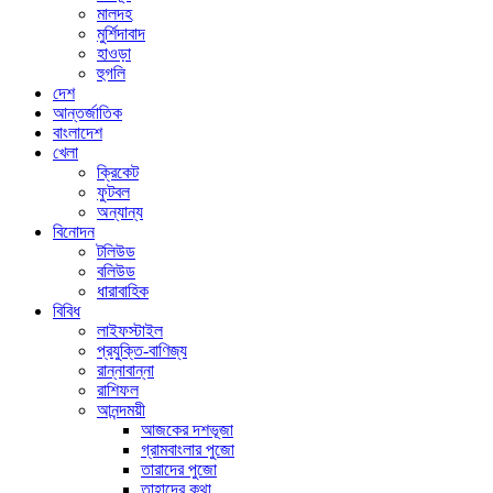
মালদহ
মুর্শিদাবাদ
হাওড়া
হুগলি
দেশ
আন্তর্জাতিক
বাংলাদেশ
খেলা
ক্রিকেট
ফুটবল
অন্যান্য
বিনোদন
টলিউড
বলিউড
ধারাবাহিক
বিবিধ
লাইফস্টাইল
প্রযুক্তি-বাণিজ্য
রান্নাবান্না
রাশিফল
আনন্দময়ী
আজকের দশভূজা
গ্রামবাংলার পুজো
তারাদের পুজো
তাহাদের কথা