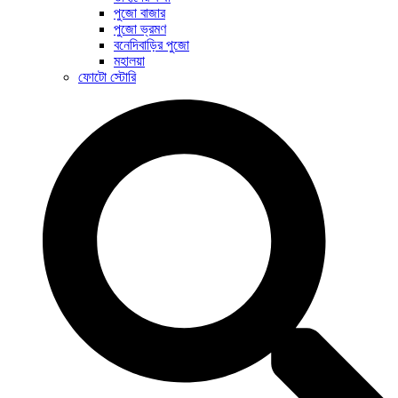
পুজো বাজার
পুজো ভ্রমণ
বনেদিবাড়ির পুজো
মহালয়া
ফোটো স্টোরি