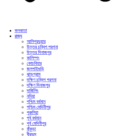
কলকাতা
রাজ্য
আলিপুরদুয়ার
উত্তর চব্বিশ পরগনা
উত্তর দিনাজপুর
কালিম্পং
কোচবিহার
জলপাইগুড়ি
ঝাড়গ্রাম
দক্ষিণ চব্বিশ পরগনা
দক্ষিণ দিনাজপুর
দার্জিলিং
নদিয়া
পশ্চিম বর্ধমান
পশ্চিম মেদিনীপুর
পুরুলিয়া
পূর্ব বর্ধমান
পূর্ব মেদিনীপুর
বাঁকুড়া
বীরভূম