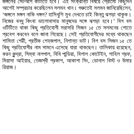
জঙ্গলের সেটআপ কাটাতে হবে। এই সংক্রান্ত বিষয়ে প্রোমো কিছুদিন
আগেই সম্প্রচার করেছিলেন সলমন খান। শুরুতেই সলমন জানিয়েছিলেন,
‘জঙ্গলে মঙ্গল নাকি দঙ্গল? হাসিখুশি মুখ দেখতে চাই কিন্তু ঝগড়া থাকুক।
নিজের বন্ধু কিংবা ভালোবাসার মানুষদের সঙ্গে ঝগড়া হবে।’ বিগ বস
ওটিটিতে থাকা কিছু প্রতিযোগী সরাসরি সিজন ১৫ তে সলমনের শোতে
প্রবেশ করবেন বলে জানা গিয়েছে। সেই প্রতিযোগীদের মধ্যে থাকছেন
শামিতা শেট্টী, প্রতীক শেহজপাল, নিশান্ত ভাট। বিগ বস সিজন ১৫ তে
কিছু প্রতিযোগীর নাম সামনে এসেছে যারা থাকছেন। তালিকায় রয়েছেন,
করন কুন্দ্রা, সিম্বা নাগপাল, বিধি পান্ডিয়া, বিশাল কোটেইন, শাহিল শ্রফ,
মিয়াসা আইয়ার, তেজস্বী প্রকাশ, আকাশা সিং, ডোনাল বিস্ট ও উমার
রিয়াজ।