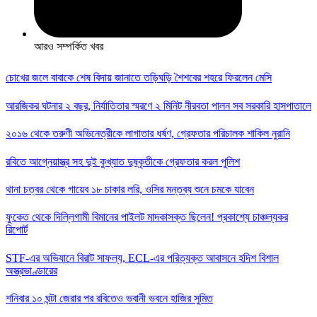
আরও সম্পর্কিত খবর
চোখের জলে বাবাকে শেষ বিদায় জানাতে তড়িঘড়ি শৈশবের শহরে ফিরলেন মেসি
আরজিকর ঘটনার ২ বছর, নির্যাতিতার স্মরণে ২ মিনিট নীরবতা পালন সব সরকারি হাসপাতালে
২০১৬ থেকে তরুণী অভিনেত্রীকে লাগাতার ধর্ষণ, গ্রেফতার পরিচালক শাকিল নুরানি
রবিতে আগ্নেয়াস্ত্র সহ দুই কুখ্যাত দুষ্কৃতীকে গ্রেফতার করল পুলিশ
থানা চত্বর থেকে গায়েব ১৮ চাকার লরি, ওসির মন্তব্য শুনে চমকে যাবেন
ফুকেত থেকে দিল্লিগামী বিমানের পাইলট মাদকাসক্ত ছিলেন! প্রকাশ্যে চাঞ্চল্যকর
রিপোর্ট
STF-এর অভিযানে বিরাট সাফল্য, ECL-এর পরিত্যক্ত আবাসনে হদিশ বিশাল
অস্ত্রভাণ্ডারের
শনিবার ১০ ঘন্টা জেরার পর রবিতেও ভবানী ভবনে হাজির সুমিত