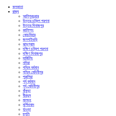
কলকাতা
রাজ্য
আলিপুরদুয়ার
উত্তর চব্বিশ পরগনা
উত্তর দিনাজপুর
কালিম্পং
কোচবিহার
জলপাইগুড়ি
ঝাড়গ্রাম
দক্ষিণ চব্বিশ পরগনা
দক্ষিণ দিনাজপুর
দার্জিলিং
নদিয়া
পশ্চিম বর্ধমান
পশ্চিম মেদিনীপুর
পুরুলিয়া
পূর্ব বর্ধমান
পূর্ব মেদিনীপুর
বাঁকুড়া
বীরভূম
মালদহ
মুর্শিদাবাদ
হাওড়া
হুগলি