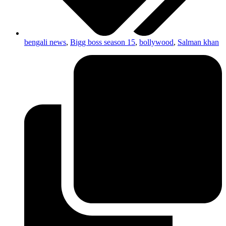
bengali news
,
Bigg boss season 15
,
bollywood
,
Salman khan