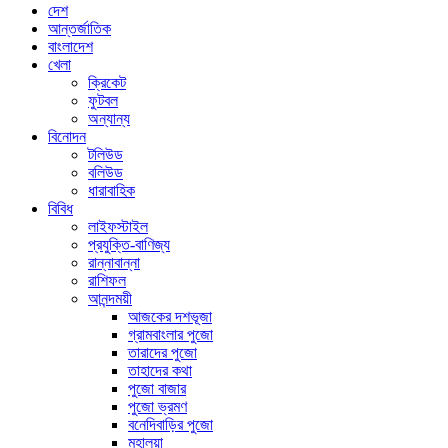
দেশ
আন্তর্জাতিক
বাংলাদেশ
খেলা
ক্রিকেট
ফুটবল
অন্যান্য
বিনোদন
টলিউড
বলিউড
ধারাবাহিক
বিবিধ
লাইফস্টাইল
প্রযুক্তি-বাণিজ্য
রান্নাবান্না
রাশিফল
আনন্দময়ী
আজকের দশভূজা
গ্রামবাংলার পুজো
তারাদের পুজো
তাহাদের কথা
পুজো বাজার
পুজো ভ্রমণ
বনেদিবাড়ির পুজো
মহালয়া