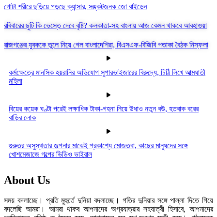
গোটা শরীরে ছড়িয়ে পড়ছে ক্যান্সার, সঙ্কটজনক জো বাইডেন
রবিবারের ছুটি কি ভেস্তে দেবে বৃষ্টি? কলকাতা-সহ বাংলায় আজ কেমন থাকবে আবহাওয়া
রাজগঞ্জের যুবককে তুলে নিয়ে গেল বাংলাদেশিরা, বিএসএফ-বিজিবি পতাকা বৈঠক নিস্ফলা
কর্মক্ষেত্রে মানসিক হয়রানির অভিযোগ সুপারভাইজারের বিরুদ্ধে, চিঠি লিখে আত্মঘাতী
মহিলা
বিয়ের কয়েক ঘণ্টা পরেই লক্ষাধিক টাকা-গহনা নিয়ে উধাও নতুন বউ, হতবাক বরের
বাড়ির লোক
গুরুতর অসুস্থতার জল্পনার মাঝেই প্রকাশ্যে মোজতবা, কাছের মানুষদের সঙ্গে
খোশমেজাজে গল্পের ভিডিও ভাইরাল
About Us
সময় বদলাচ্ছে। প্রতি মুহুর্তে দুনিয়া বদলাচ্ছে। গতির দুনিয়ার সঙ্গে পাল্লা দিতে গিয়ে
বদলেছি আমরা। আমরা থাকব আপনাদের অগ্রযাত্রার সহযাত্রী হিসাবে, আপনাদের