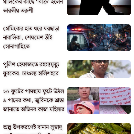
মালিকের কাছে ‘বিক্রি’ হলেন
ভারতীয় তরুণী
প্রেমিকের হাত ধরে ঘরছাড়া
নাবালিকা, শেষমেশ ঠাঁই
সোনাগাছিতে
পুলিশ হেফাজতে রহস্যমৃত্যু
যুবকের, চাঞ্চল্য হালিশহরে
২৫ ফুটের গামছায় ফুটে উঠল
৯ গানের কথা, জুবিনকে শ্রদ্ধা
জানাতে অভিনব কাজ মহিলার
অল্প উপকরণেই বানান সুস্বাদু