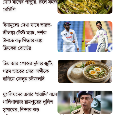
ছোট মাছের পাতুরি, রইল সহজ
রেসিপি
বিনামূল্যে দেখা যাবে ভারত-
শ্রীলঙ্কা টেস্ট ম্যাচ, দর্শক
টানতে বড় সিদ্ধান্ত লঙ্কা
ক্রিকেট বোর্ডের
ডিম আর পোস্তর দুর্দান্ত জুটি,
গরম ভাতের সেরা সঙ্গীকে
বানিয়ে ফেলুন চটজলদি
মুসলিমদের এবার ‘হারামি’ বলে
গালিগালাজ রামপুরের পুলিশ
সুপারের, নিন্দার ঝড়