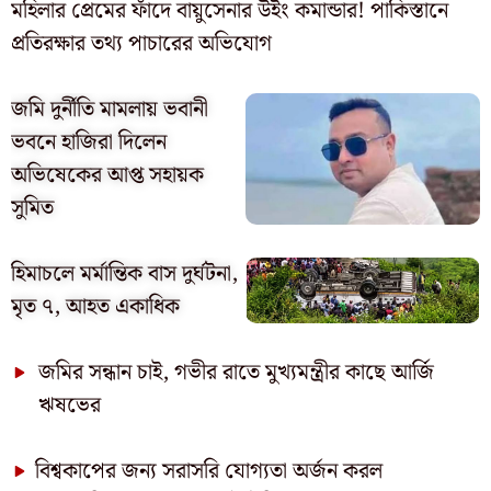
মহিলার প্রেমের ফাঁদে বায়ুসেনার উইং কমান্ডার! পাকিস্তানে
প্রতিরক্ষার তথ্য পাচারের অভিযোগ
জমি দুর্নীতি মামলায় ভবানী
ভবনে হাজিরা দিলেন
অভিষেকের আপ্ত সহায়ক
সুমিত
হিমাচলে মর্মান্তিক বাস দুর্ঘটনা,
মৃত ৭, আহত একাধিক
জমির সন্ধান চাই, গভীর রাতে মুখ্যমন্ত্রীর কাছে আর্জি
ঋষভের
বিশ্বকাপের জন্য সরাসরি যোগ্যতা অর্জন করল