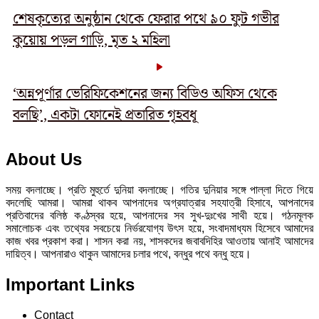
শেষকৃত্যের অনুষ্ঠান থেকে ফেরার পথে ৯০ ফুট গভীর
কুয়োয় পড়ল গাড়ি, মৃত ২ মহিলা
‘অন্নপূর্ণার ভেরিফিকেশনের জন্য বিডিও অফিস থেকে
বলছি’, একটা ফোনেই প্রতারিত গৃহবধূ
About Us
সময় বদলাচ্ছে। প্রতি মুহুর্তে দুনিয়া বদলাচ্ছে। গতির দুনিয়ার সঙ্গে পাল্লা দিতে গিয়ে
বদলেছি আমরা। আমরা থাকব আপনাদের অগ্রযাত্রার সহযাত্রী হিসাবে, আপনাদের
প্রতিবাদের বলিষ্ঠ কণ্ঠস্বর হয়ে, আপনাদের সব সুখ-দুঃখের সাথী হয়ে। গঠনমূলক
সমালোচক এবং তথ্যের সবচেয়ে নির্ভরযোগ্য উ‍ৎস হয়ে, সংবাদমাধ্যম হিসেবে আমাদের
কাজ খবর প্রকাশ করা। শাসন করা নয়, শাসকদের জবাবদিহির আওতায় আনাই আমাদের
দায়িত্ব। আপনারাও থাকুন আমাদের চলার পথে, বন্ধুর পথে বন্ধু হয়ে।
Important Links
Contact