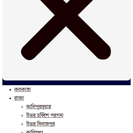
কলকাতা
রাজ্য
আলিপুরদুয়ার
উত্তর চব্বিশ পরগনা
উত্তর দিনাজপুর
কালিম্পং