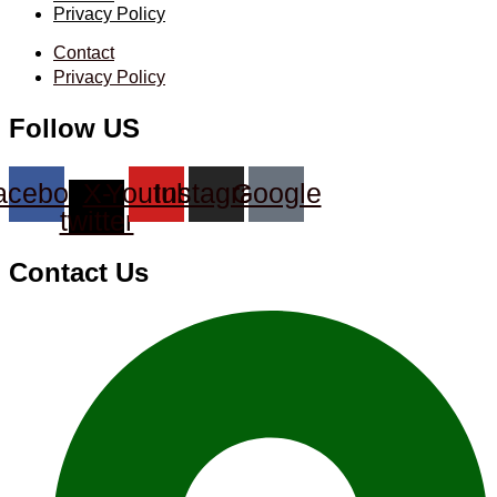
Privacy Policy
Contact
Privacy Policy
Follow US
acebook
X-
Youtube
Instagram
Google
twitter
Contact Us