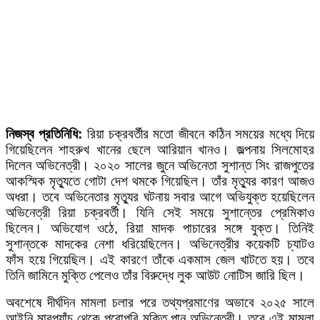
নিজস্ব প্রতিনিধি:
রিয়া চক্রবর্তীর মতো জীবনে কঠিন সময়ের মধ্যে দিয়ে
গিয়েছিলেন শাহরুখ খানের ছেলে আরিয়ান খানও। জল্পনায় সিলমোহর
দিলেন অভিনেত্রী।
২০২০ সালের জুনে অভিনেতা সুশান্ত সিং রাজপুতের
আকস্মিক মৃত্যুতে গোটা দেশ থমকে গিয়েছিল। তাঁর মৃত্যুর কারণ আজও
অধরা। তবে অভিনেতার মৃত্যুর ঘটনায় সবার আগে অভিযুক্ত হয়েছিলেন
অভিনেত্রী রিয়া চক্রবর্তী। যিনি সেই সময়ে সুশান্তের প্রেমিকাও
ছিলেন। অভিযোগ ওঠে, রিয়া মাদক পাচারের সঙ্গে যুক্ত। তিনিই
সুশান্তকে মাদকের নেশা ধরিয়েছিলেন। অভিনেত্রীর কয়েকটি চ্যাটও
ফাঁস হয়ে গিয়েছিল। এই কারণে তাঁকে একমাস জেল খাটতে হয়। তবে
তিনি জামিনে মুক্তি পেলেও তাঁর বিরুদ্ধে লুক আউট নোটিস জারি ছিল।
অবশেষে দীর্ঘদিন মামলা চলার পরে তথ্যপ্রমাণের অভাবে ২০২৫ সালে
আইনি মারপ্যাঁচ থেকে পুরোপুরি মুক্তি পান অভিনেত্রী। তবে এই মামলা