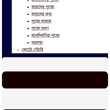
তারাদের পুজো
তাহাদের কথা
পুজো বাজার
পুজো ভ্রমণ
বনেদিবাড়ির পুজো
মহালয়া
ফোটো স্টোরি