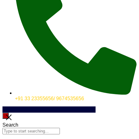
+91 33 23355656/ 9674535656
Search