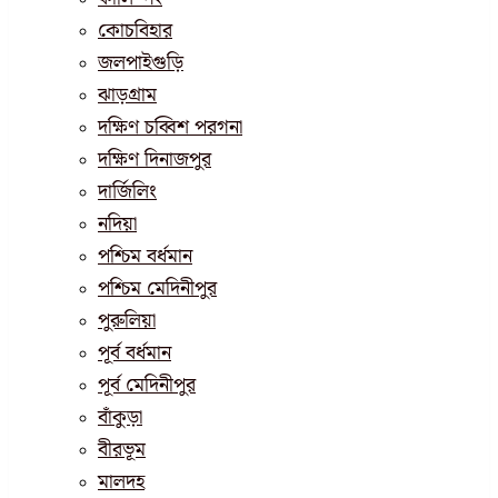
কোচবিহার
জলপাইগুড়ি
ঝাড়গ্রাম
দক্ষিণ চব্বিশ পরগনা
দক্ষিণ দিনাজপুর
দার্জিলিং
নদিয়া
পশ্চিম বর্ধমান
পশ্চিম মেদিনীপুর
পুরুলিয়া
পূর্ব বর্ধমান
পূর্ব মেদিনীপুর
বাঁকুড়া
বীরভূম
মালদহ