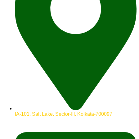
IA-101, Salt Lake, Sector-III, Kolkata-700097