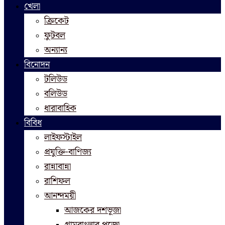
খেলা
ক্রিকেট
ফুটবল
অন্যান্য
বিনোদন
টলিউড
বলিউড
ধারাবাহিক
বিবিধ
লাইফস্টাইল
প্রযুক্তি-বাণিজ্য
রান্নাবান্না
রাশিফল
আনন্দময়ী
আজকের দশভূজা
গ্রামবাংলার পুজো