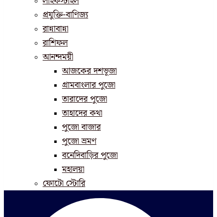
লাইফস্টাইল
প্রযুক্তি-বাণিজ্য
রান্নাবান্না
রাশিফল
আনন্দময়ী
আজকের দশভূজা
গ্রামবাংলার পুজো
তারাদের পুজো
তাহাদের কথা
পুজো বাজার
পুজো ভ্রমণ
বনেদিবাড়ির পুজো
মহালয়া
ফোটো স্টোরি