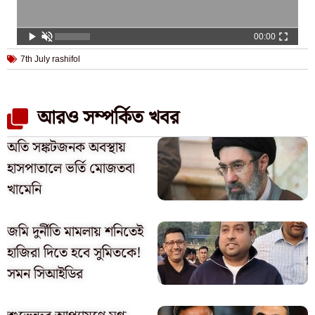
00:00
7th July rashifol
আরও সম্পর্কিত খবর
অতি সঙ্কটজনক অবস্থায়
হাসপাতালে ভর্তি মোজতবা
খামেনি
জমি দুর্নীতি মামলায় শনিতেই
হাজিরা দিতে হবে সুমিতকে!
সমন সিআইডির