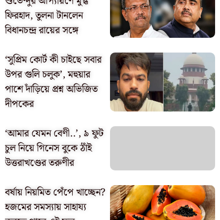
শুভেন্দুর আপ্যায়ণে মুগ্ধ
ফিরহাদ, তুলনা টানলেন
বিধানচন্দ্র রায়ের সঙ্গে
‘সুপ্রিম কোর্ট কী চাইছে সবার
উপর গুলি চলুক’, মহুয়ার
পাশে দাঁড়িয়ে প্রশ্ন অভিজিত
দীপকের
‘আমার যেমন বেণী..’, ৯ ফুট
চুল নিয়ে গিনেস বুকে ঠাঁই
উত্তরাখণ্ডের তরুণীর
বর্ষায় নিয়মিত পেঁপে খাচ্ছেন?
হজমের সমস্যায় সাহায্য