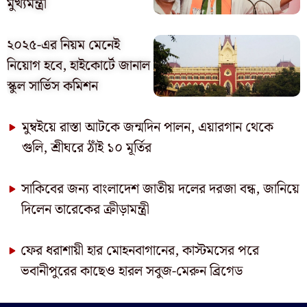
মুখ্যমন্ত্রী
২০২৫-এর নিয়ম মেনেই
নিয়োগ হবে, হাইকোর্টে জানাল
স্কুল সার্ভিস কমিশন
মুম্বইয়ে রাস্তা আটকে জন্মদিন পালন, এয়ারগান থেকে
গুলি, শ্রীঘরে ঠাঁই ১০ মূর্তির
সাকিবের জন্য বাংলাদেশ জাতীয় দলের দরজা বন্ধ, জানিয়ে
দিলেন তারেকের ক্রীড়ামন্ত্রী
ফের ধরাশায়ী হার মোহনবাগানের, কাস্টমসের পরে
ভবানীপুরের কাছেও হারল সবুজ-মেরুন ব্রিগেড