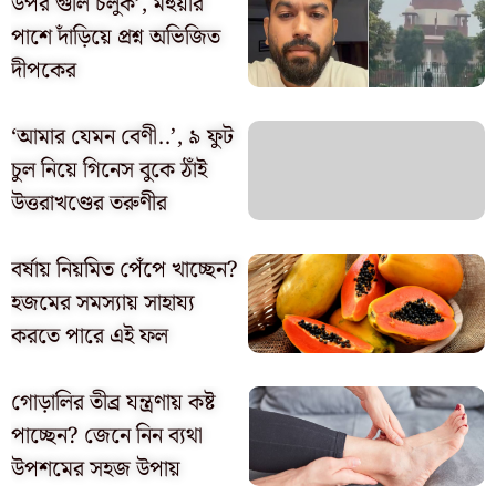
উপর গুলি চলুক’, মহুয়ার
পাশে দাঁড়িয়ে প্রশ্ন অভিজিত
দীপকের
‘আমার যেমন বেণী..’, ৯ ফুট
চুল নিয়ে গিনেস বুকে ঠাঁই
উত্তরাখণ্ডের তরুণীর
বর্ষায় নিয়মিত পেঁপে খাচ্ছেন?
হজমের সমস্যায় সাহায্য
করতে পারে এই ফল
গোড়ালির তীব্র যন্ত্রণায় কষ্ট
পাচ্ছেন? জেনে নিন ব্যথা
উপশমের সহজ উপায়