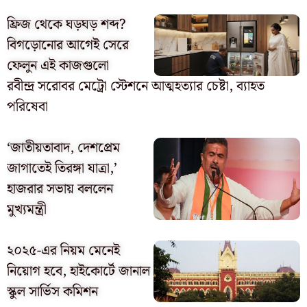
ফ্রিজ থেকে ঘড়ঘড় শব্দ?
বিগড়োনোর আগেই সেরে
ফেলুন এই কাজগুলো
রবীন্দ্র সরোবর মেট্রো স্টেশনে আত্মহত্যার চেষ্টা, ব্যাহত
পরিষেবা
‘জাতীয়তাবাদ, দেশপ্রেম
জাগাতেই তিরঙ্গা যাত্রা,’
হাজরার সভায় বললেন
মুখ্যমন্ত্রী
২০২৫-এর নিয়ম মেনেই
নিয়োগ হবে, হাইকোর্টে জানাল
স্কুল সার্ভিস কমিশন