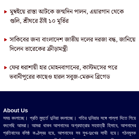
মুম্বইয়ে রাস্তা আটকে জন্মদিন পালন, এয়ারগান থেকে
গুলি, শ্রীঘরে ঠাঁই ১০ মূর্তির
সাকিবের জন্য বাংলাদেশ জাতীয় দলের দরজা বন্ধ, জানিয়ে
দিলেন তারেকের ক্রীড়ামন্ত্রী
ফের ধরাশায়ী হার মোহনবাগানের, কাস্টমসের পরে
ভবানীপুরের কাছেও হারল সবুজ-মেরুন ব্রিগেড
About Us
সময় বদলাচ্ছে। প্রতি মুহুর্তে দুনিয়া বদলাচ্ছে। গতির দুনিয়ার সঙ্গে পাল্লা দিতে গিয়ে
বদলেছি আমরা। আমরা থাকব আপনাদের অগ্রযাত্রার সহযাত্রী হিসাবে, আপনাদের
প্রতিবাদের বলিষ্ঠ কণ্ঠস্বর হয়ে, আপনাদের সব সুখ-দুঃখের সাথী হয়ে। গঠনমূলক