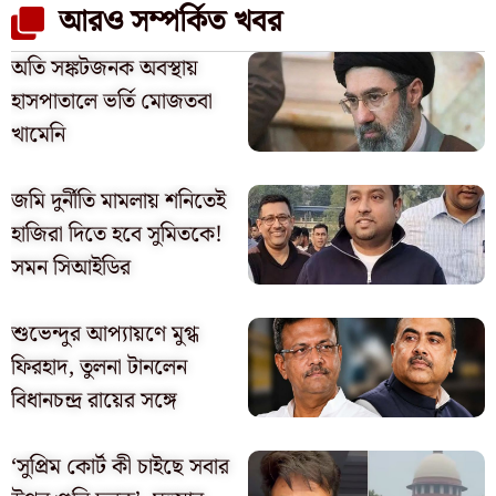
আরও সম্পর্কিত খবর
অতি সঙ্কটজনক অবস্থায়
হাসপাতালে ভর্তি মোজতবা
খামেনি
জমি দুর্নীতি মামলায় শনিতেই
হাজিরা দিতে হবে সুমিতকে!
সমন সিআইডির
শুভেন্দুর আপ্যায়ণে মুগ্ধ
ফিরহাদ, তুলনা টানলেন
বিধানচন্দ্র রায়ের সঙ্গে
‘সুপ্রিম কোর্ট কী চাইছে সবার