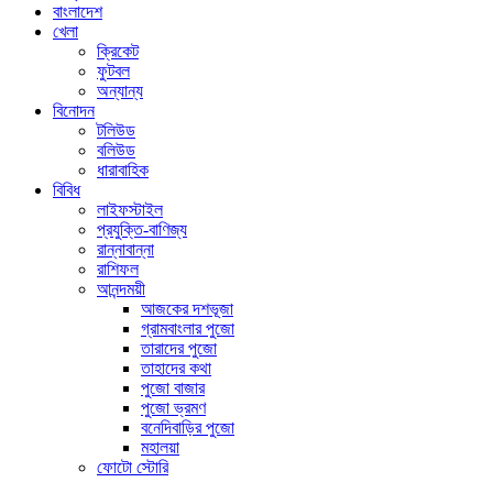
বাংলাদেশ
খেলা
ক্রিকেট
ফুটবল
অন্যান্য
বিনোদন
টলিউড
বলিউড
ধারাবাহিক
বিবিধ
লাইফস্টাইল
প্রযুক্তি-বাণিজ্য
রান্নাবান্না
রাশিফল
আনন্দময়ী
আজকের দশভূজা
গ্রামবাংলার পুজো
তারাদের পুজো
তাহাদের কথা
পুজো বাজার
পুজো ভ্রমণ
বনেদিবাড়ির পুজো
মহালয়া
ফোটো স্টোরি