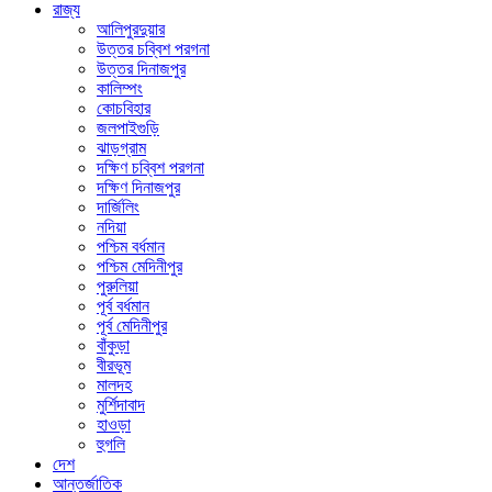
রাজ্য
আলিপুরদুয়ার
উত্তর চব্বিশ পরগনা
উত্তর দিনাজপুর
কালিম্পং
কোচবিহার
জলপাইগুড়ি
ঝাড়গ্রাম
দক্ষিণ চব্বিশ পরগনা
দক্ষিণ দিনাজপুর
দার্জিলিং
নদিয়া
পশ্চিম বর্ধমান
পশ্চিম মেদিনীপুর
পুরুলিয়া
পূর্ব বর্ধমান
পূর্ব মেদিনীপুর
বাঁকুড়া
বীরভূম
মালদহ
মুর্শিদাবাদ
হাওড়া
হুগলি
দেশ
আন্তর্জাতিক