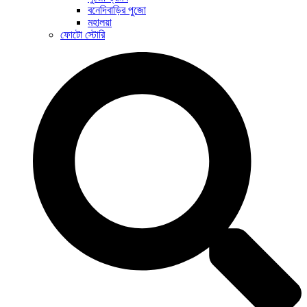
বনেদিবাড়ির পুজো
মহালয়া
ফোটো স্টোরি