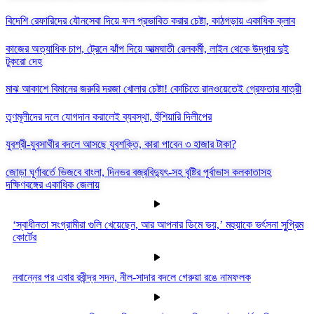
বিদেশি রেফারিদের যৌনসেবা দিয়ে ফল প্রভাবিত করার চেষ্টা, কাঠগড়ায় একাধিক ক্লাব
​কাজের অত্যাধিক চাপ, ট্রেনে ঝাঁপ দিয়ে আত্মঘাতী রেলকর্মী, লাইন থেকে উদ্ধার দুই
টুকরো দেহ
মাঝ আকাশে বিমানের জরুরি দরজা খোলার চেষ্টা! কোচিতে রানওয়েতেই গ্রেফতার যাত্রী
তৃণমূলীদের দলে যোগদান করালেই ব্যবস্থা, হুঁশিয়ারি দিলীপের
যুবশ্রী-যুবসাথীর বদলে আসছে যুবশক্তি, কারা পাবেন ৩ হাজার টাকা?
জোড়া ঘূর্ণাবর্তে ভিজবে বাংলা, দিনভর বজ্রবিদ্যুৎ-সহ বৃষ্টির পূর্বাভাস কলকাতাসহ
দক্ষিণবঙ্গের একাধিক জেলায়
‘স্বাধীনতা সংগ্রামীরা গুলি খেয়েছেন, আর আপনার ডিমে ভয়,’ মহুয়াকে ভর্ৎসনা সুুপ্রিম
কোর্টের
নবান্নের পর এবার রবীন্দ্র সদন, নীল-সাদার বদলে গেরুয়া রঙে নামফলক