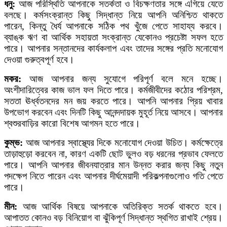
ধনু:
আজ পরিস্থিতি আপনাকে সতর্কতা ও বিচক্ষণতার সঙ্গে এগিয়ে যেতে
বলছে। কর্মসংক্রান্ত কিছু সিদ্ধান্ত নিয়ে আপনি অনিশ্চিত থাকতে
পারেন, কিন্তু ধৈর্য আপনাকে সঠিক পথ খুঁজে পেতে সাহায্য করবে।
ব্যাঙ্ক ঋণ বা আর্থিক সহায়তা সংক্রান্ত যেকোনও প্রচেষ্টা সফল হতে
পারে। আপনার সন্তানদের কার্যকলাপ এবং তাদের সঙ্গের প্রতি মনোযোগ
দেওয়া গুরুত্বপূর্ণ হবে।
মকর:
আজ আপনার জন্য সুযোগে পরিপূর্ণ বলে মনে হচ্ছে।
অংশীদারিত্বের কাজ ভাল ফল দিতে পারে। কর্মজীবীদের কঠোর পরিশ্রম,
সততা ঊর্ধ্বতনদের মন জয় করতে পারে। আপনি আপনার প্রিয় খাবার
উপভোগ করবেন এবং দিনটি কিছু আনন্দদায়ক মুহূর্ত নিয়ে আসবে। আপনার
শ্বশুরবাড়ির কারো বিশেষ আগমন হতে পারে।
কুম্ভ:
আজ আপনার স্বাস্থ্যের দিকে মনোযোগ দেওয়া উচিত। কর্মক্ষেত্রে
তাড়াহুড়ো করবেন না, কারণ একটি ছোট ভুলও বড় ধরনের প্রভাব ফেলতে
পারে। আপনি আপনার জীবনযাত্রার মান উন্নত করার জন্য কিছু নতুন
পদক্ষেপ নিতে পারেন এবং আপনার দীর্ঘমেয়াদী পরিকল্পনাগুলোও গতি পেতে
পারে।
মীন:
আজ আর্থিক বিষয়ে আপনাকে অতিরিক্ত সতর্ক থাকতে হবে।
আপাতত কোনও বড় বিনিয়োগ বা ঝুঁকিপূর্ণ সিদ্ধান্ত স্থগিত রাখাই শ্রেয়।