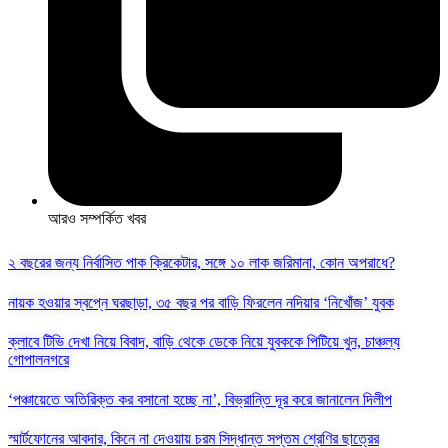
আরও সম্পর্কিত খবর
২ বছরের জন্য নির্বাসিত পাক ক্রিকেটার, সঙ্গে ১০ লাক জরিমানা, কোন অপরাধে?
নায়ক হওয়ার স্বপ্নে ঘরছাড়া, ৩৫ বছর পর বাড়ি ফিরলেন নদিয়ার ‘নিখোঁজ’ যুবক
ক্লাবে টিভি দেখা নিয়ে বিবাদ, বাড়ি থেকে ডেকে নিয়ে যুবককে পিটিয়ে খুন, চাঞ্চল্য
গোপালনগরে
‘পঞ্চায়েতে অতিরিক্ত কর বসানো হচ্ছে না’, বিভ্রান্তি দূর করে জানালেন দিলীপ
স্মার্টফোনের আবদার, কিনে না দেওয়ায় চরম সিদ্ধান্ত সপ্তম শ্রেণির ছাত্রের