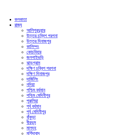
কলকাতা
রাজ্য
আলিপুরদুয়ার
উত্তর চব্বিশ পরগনা
উত্তর দিনাজপুর
কালিম্পং
কোচবিহার
জলপাইগুড়ি
ঝাড়গ্রাম
দক্ষিণ চব্বিশ পরগনা
দক্ষিণ দিনাজপুর
দার্জিলিং
নদিয়া
পশ্চিম বর্ধমান
পশ্চিম মেদিনীপুর
পুরুলিয়া
পূর্ব বর্ধমান
পূর্ব মেদিনীপুর
বাঁকুড়া
বীরভূম
মালদহ
মুর্শিদাবাদ