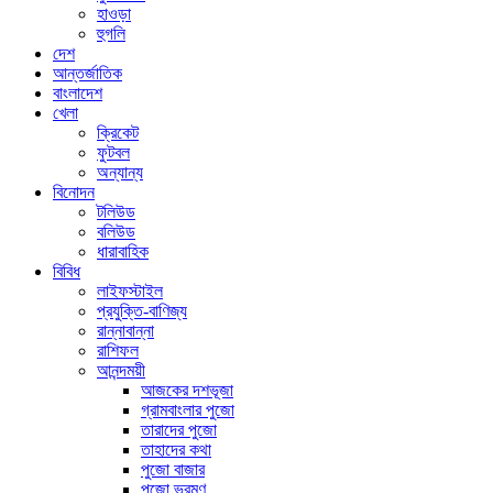
হাওড়া
হুগলি
দেশ
আন্তর্জাতিক
বাংলাদেশ
খেলা
ক্রিকেট
ফুটবল
অন্যান্য
বিনোদন
টলিউড
বলিউড
ধারাবাহিক
বিবিধ
লাইফস্টাইল
প্রযুক্তি-বাণিজ্য
রান্নাবান্না
রাশিফল
আনন্দময়ী
আজকের দশভূজা
গ্রামবাংলার পুজো
তারাদের পুজো
তাহাদের কথা
পুজো বাজার
পুজো ভ্রমণ