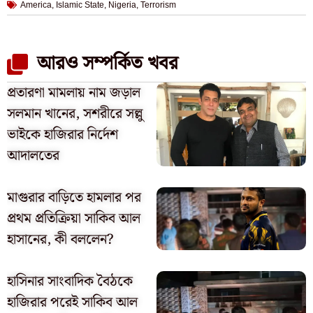
America
,
Islamic State
,
Nigeria
,
Terrorism
আরও সম্পর্কিত খবর
প্রতারণা মামলায় নাম জড়াল
সলমান খানের, সশরীরে সল্লু
ভাইকে হাজিরার নির্দেশ
আদালতের
মাগুরার বাড়িতে হামলার পর
প্রথম প্রতিক্রিয়া সাকিব আল
হাসানের, কী বললেন?
হাসিনার সাংবাদিক বৈঠকে
হাজিরার পরেই সাকিব আল