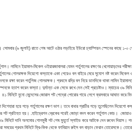
। সোমবার (৬ জুলাই) রাতে শেষ আটে ওঠার লড়াইয়ে ইউরো চ্যাম্পিয়ন স্পেনের কাছে ১-০ গোল
্তুগাল। লামিনে ইয়ামাল-মিকেল ওইয়ারজাবালরা যেমন পর্তুগালের রক্ষণের খেলোয়াড়দের পরীক্ষ
। পর্তুগালের গোলরক্ষক দিয়েগো কস্তাকে একা পেয়েও বল বাইরে মেরে সুযোগ নষ্ট করেন মিকেল
কে রক্ষা করেন পর্তুগিজ গোলরক্ষক। প্রথমে রদ্রি বল নিয়ে ডানদিকে থাকা লামিন ইয়ামালক
েনকে হতাশ করেন কস্তা। দুর্দান্ত এক সেভে রুখে দেন সেই প্রচেষ্টাও। ম্যাচের ৩৯ মিন
ন। ৪১ মিনিটে নুনো মেন্দেসের জোরাল শট পেদ্রো পোরোর গায়ে লেগে ক্রসবারে আঘাত করে 
মণে দিশেহারা হয়ে পড়ে পর্তুগালের রক্ষণ ভাগ। তবে বাধার প্রাচীর গড়ে তুলেছিলেন দিয়েগো কস
্রির শট প্রতিহত হয়। .হাইড্রেশন ব্রেকের পরেই জোড়া বদল করেন পর্তুগাল কোচ। জোয়া
কস্তা। ৭৯ মিনিটে দানি অলমোর গোলমুখী শট শেষ মুহূর্তে স্লাইড করে আটকে দেন রুবেন দিয়া
রা সময়ের প্রথম মিনিটে ফ্রি-কিক থেকে ফাবিয়ান রুইস বল বাড়ান ফেরান তোরেসকে। তোরে