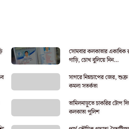
ড়ি
সোমবার কলকাতার একাধিক রাস
গাড়ি, চোখ বুলিয়ে নিন…
িব
সাগরে নিম্নচাপের জের, শুক্র র
কমলা সতর্কতা
তামিলনাড়ুতে চাকরির টোপ দি
কলকাতা পুলিশ