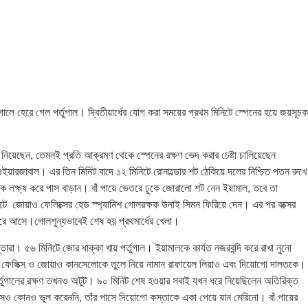
ে হেরে গেল পর্তুগাল। দ্বিতীয়ার্ধের যোগ করা সময়ের প্রথম মিনিটে স্পেনের হয়ে জয়সূচক
া নিয়েছেন, তেমনই প্রতি আক্রমণ থেকে স্পেনের রক্ষণ ভেদ করার চেষ্টা চালিয়েছেন
 ওইয়ারজাবাল। এর তিন মিনিট বাদে ১২ মিনিটে রোনাল্ডোর শট ঠেকিয়ে দলের নিশ্চিত পতন রুখে
ে লক্ষ্য করে পাস বাড়ান। বাঁ পায়ে ভেতরে ঢুকে জোরালো শট নেন ইয়ামাল, তবে তা
িটে জোয়াও ফেলিক্সের হেড স্প্যানিশ গোলরক্ষক উনাই সিমন ফিরিয়ে দেন। এর পর বক্সের
ফিরে আসে।গোলশূন্যভাবেই শেষ হয় প্রথমার্ধের খেলা।
্তারা। ৫৬ মিনিটে জোর ধাক্কা খায় পর্তুগাল। ইয়ামালকে কার্যত নজরবন্দি করে রাখা নুনো
ও ফেলিক্স ও জোয়াও কানসেলোকে তুলে নিয়ে নামান রাফায়েল লিয়াও এবং দিয়োগো দালতকে।
স। পর্তুগালের রক্ষণ তখনও অটুট। ৯০ মিনিট শেষ হওয়ার সবাই যখন ধরে নিয়েছিলেন অতিরিক্ত
সও কোনও ভুল করেননি, তাঁর পাসে দিয়োগো কস্তাকে একা পেয়ে যান মেরিনো। বাঁ পায়ের