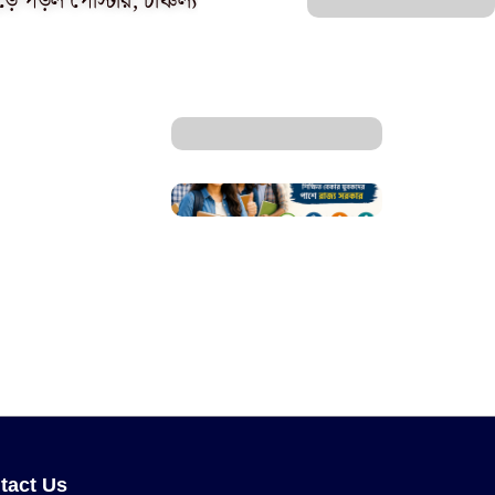
়ে পড়ল পোস্টার, চাঞ্চল্য
tact Us