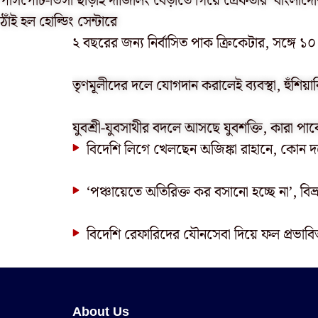
পাসপোর্ট-ভিসা ছাড়াই দার্জিলিং বেড়াতে গিয়ে গ্রেফতার ‘বাংলাদেশ
ঠাঁই হল হোল্ডিং সেন্টারে
২ বছরের জন্য নির্বাসিত পাক ক্রিকেটার, সঙ্গে
তৃণমূলীদের দলে যোগদান করালেই ব্যবস্থা, হুঁশিয়া
যুবশ্রী-যুবসাথীর বদলে আসছে যুবশক্তি, কারা পা
বিদেশি লিগে খেলছেন অজিঙ্কা রাহানে, কোন দ
‘পঞ্চায়েতে অতিরিক্ত কর বসানো হচ্ছে না’, বিভ্
বিদেশি রেফারিদের যৌনসেবা দিয়ে ফল প্রভাবিত 
About Us