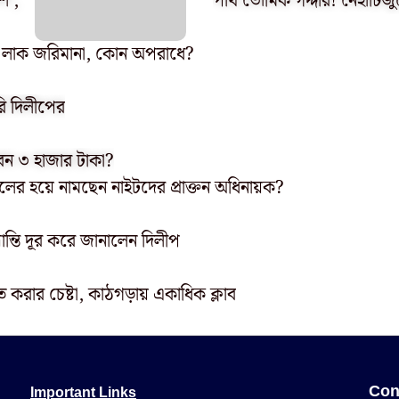
ি’,
পার্থ ভৌমিক গদ্দার! নৈহাটিজুড
 ১০ লাক জরিমানা, কোন অপরাধে?
রি দিলীপের
বেন ৩ হাজার টাকা?
লের হয়ে নামছেন নাইটদের প্রাক্তন অধিনায়ক?
রান্তি দূর করে জানালেন দিলীপ
করার চেষ্টা, কাঠগড়ায় একাধিক ক্লাব
Important Links
Con