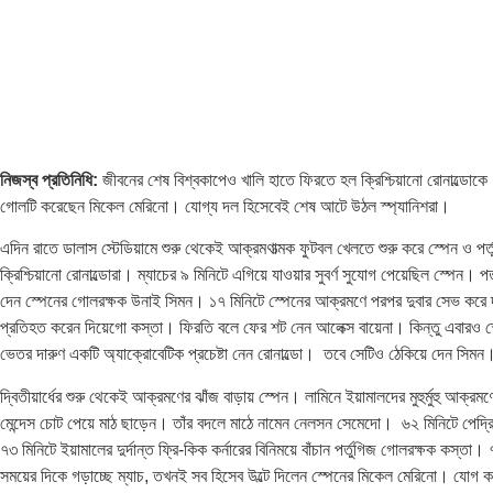
নিজস্ব প্রতিনিধি:
জীবনের শেষ বিশ্বকাপেও খালি হাতে ফিরতে হল ক্রিশ্চিয়ানো রোনাল্ডোকে
গোলটি করেছেন মিকেল মেরিনো। যোগ্য দল হিসেবেই শেষ আটে উঠল স্প্যানিশরা।
এদিন রাতে ডালাস স্টেডিয়ামে শুরু থেকেই আক্রমণাত্মক ফুটবল খেলতে শুরু করে স্পেন ও পর
ক্রিশ্চিয়ানো রোনাল্ডোরা। ম্যাচের ৯ মিনিটে এগিয়ে যাওয়ার সুবর্ণ সুযোগ পেয়েছিল স্পেন
দেন স্পেনের গোলরক্ষক উনাই সিমন। ১৭ মিনিটে স্পেনের আক্রমণে পরপর দুবার সেভ করে দল
প্রতিহত করেন দিয়েগো কস্তা। ফিরতি বলে ফের শট নেন আলেক্স বায়েনা। কিন্তু এবারও স্প
ভেতর দারুণ একটি অ্যাক্রোবেটিক প্রচেষ্টা নেন রোনাল্ডো। তবে সেটিও ঠেকিয়ে দেন সিম
দ্বিতীয়ার্ধের শুরু থেকেই আক্রমণের ঝাঁজ বাড়ায় স্পেন। লামিনে ইয়ামালদের মুহুর্মুহু আক্র
মেন্দেস চোট পেয়ে মাঠ ছাড়েন। তাঁর বদলে মাঠে নামেন নেলসন সেমেদো। ৬২ মিনিটে পেদ
৭৩ মিনিটে ইয়ামালের দুর্দান্ত ফ্রি-কিক কর্নারের বিনিময়ে বাঁচান পর্তুগিজ গোলরক্ষক 
সময়ের দিকে গড়াচ্ছে ম্যাচ, তখনই সব হিসেব উল্টে দিলেন স্পেনের মিকেল মেরিনো। যোগ ক