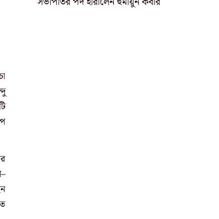
সভাপতির পদ হারালেন হুমায়ুন কবীর
চা
দু
টি
াপ
ার
শ–
েন
তে