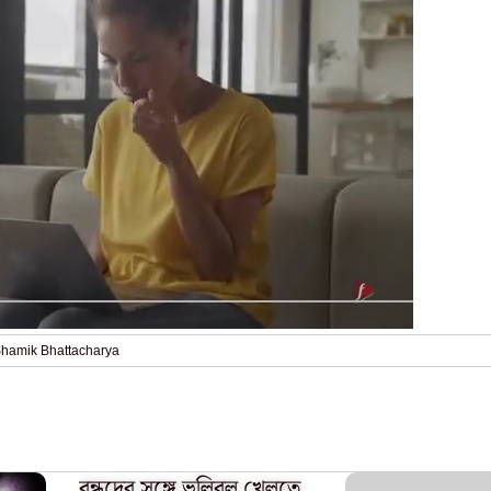
hamik Bhattacharya
বন্ধুদের সঙ্গে ভলিবল খেলতে