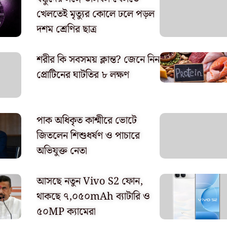
খেলতেই মৃত্যুর কোলে ঢলে পড়ল
দশম শ্রেণির ছাত্র
শরীর কি সবসময় ক্লান্ত? জেনে নিন
প্রোটিনের ঘাটতির ৮ লক্ষণ
পাক অধিকৃত কাশ্মীরে ভোটে
জিতলেন শিশুধর্ষণ ও পাচারে
অভিযুক্ত নেতা
আসছে নতুন Vivo S2 ফোন,
থাকছে ৭,০৫০mAh ব্যাটারি ও
৫০MP ক্যামেরা