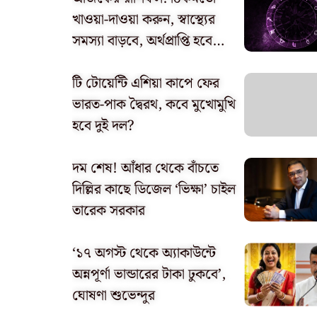
খাওয়া-দাওয়া করুন, স্বাস্থ্যের
সমস্যা বাড়বে, অর্থপ্রাপ্তি হবে…
টি টোয়েন্টি এশিয়া কাপে ফের
ভারত-পাক দ্বৈরথ, কবে মুখোমুখি
হবে দুই দল?
দম শেষ! আঁধার থেকে বাঁচতে
দিল্লির কাছে ডিজেল ‘ভিক্ষা’ চাইল
তারেক সরকার
‘১৭ অগস্ট থেকে অ্যাকাউন্টে
অন্নপূর্ণা ভান্ডারের টাকা ঢুকবে’,
ঘোষণা শুভেন্দুর