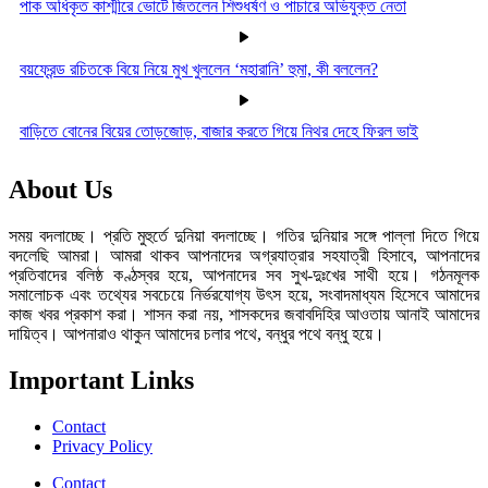
পাক অধিকৃত কাশ্মীরে ভোটে জিতলেন শিশুধর্ষণ ও পাচারে অভিযুক্ত নেতা
বয়ফ্রেন্ড রচিতকে বিয়ে নিয়ে মুখ খুললেন ‘মহারানি’ হুমা, কী বললেন?
বাড়িতে বোনের বিয়ের তোড়জোড়, বাজার করতে গিয়ে নিথর দেহে ফিরল ভাই
About Us
সময় বদলাচ্ছে। প্রতি মুহুর্তে দুনিয়া বদলাচ্ছে। গতির দুনিয়ার সঙ্গে পাল্লা দিতে গিয়ে
বদলেছি আমরা। আমরা থাকব আপনাদের অগ্রযাত্রার সহযাত্রী হিসাবে, আপনাদের
প্রতিবাদের বলিষ্ঠ কণ্ঠস্বর হয়ে, আপনাদের সব সুখ-দুঃখের সাথী হয়ে। গঠনমূলক
সমালোচক এবং তথ্যের সবচেয়ে নির্ভরযোগ্য উ‍ৎস হয়ে, সংবাদমাধ্যম হিসেবে আমাদের
কাজ খবর প্রকাশ করা। শাসন করা নয়, শাসকদের জবাবদিহির আওতায় আনাই আমাদের
দায়িত্ব। আপনারাও থাকুন আমাদের চলার পথে, বন্ধুর পথে বন্ধু হয়ে।
Important Links
Contact
Privacy Policy
Contact