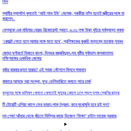
গিল
স্বামীর ল্যাপটপ খুলতেই ‘আই লাভ ইউ’ মেসেজ, পরকীয়া ফাঁস হতেই স্ত্রীয়ের সঙ্গে যা
করলেন..
ফেসবুকে এক মহিলার ফ্রেন্ড রিকোয়েস্ট গ্রহণ, ৬.৩১ লক্ষ টাকা খুইয়ে সর্বস্বান্ত কৃষক
‘রেজাল্ট পেতে হলে আমার সঙ্গে শুতে হবে’, প্রশিক্ষকের কুরুচি মন্তব্যে হতবাক গৃহবধূ
জোড়া ঘূর্ণাবর্তে ভিজবে বাংলা, দিনভর বজ্রবিদ্যুৎ-সহ বৃষ্টির পূর্বাভাস কলকাতাসহ
দক্ষিণবঙ্গের একাধিক জেলায়
বর্ষায় বারবার ছাতা হারায়? এই সহজ কৌশলে মিলবে সমাধান
বাজারে আসছে নয়া সংস্থা, ফুড ডেলিভারিতে কমতে পারে চার্জ
বন্ধুদের সঙ্গে ভলিবল খেলতে খেলতেই মৃত্যুর কোলে ঢলে পড়ল দশম শ্রেণির ছাত্র
টি টোয়েন্টি এশিয়া কাপে ফের ভারত-পাক দ্বৈরথ, কবে মুখোমুখি হবে দুই দল?
দম শেষ! আঁধার থেকে বাঁচতে দিল্লির কাছে ডিজেল ‘ভিক্ষা’ চাইল তারেক সরকার