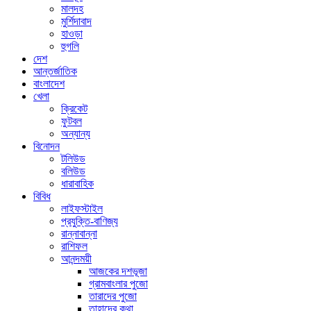
মালদহ
মুর্শিদাবাদ
হাওড়া
হুগলি
দেশ
আন্তর্জাতিক
বাংলাদেশ
খেলা
ক্রিকেট
ফুটবল
অন্যান্য
বিনোদন
টলিউড
বলিউড
ধারাবাহিক
বিবিধ
লাইফস্টাইল
প্রযুক্তি-বাণিজ্য
রান্নাবান্না
রাশিফল
আনন্দময়ী
আজকের দশভূজা
গ্রামবাংলার পুজো
তারাদের পুজো
তাহাদের কথা