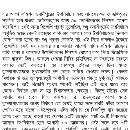
এর আগে কমিশন ভবানীপুরের উপনির্বাচন এবং সামসেরগঞ্জ ও জঙ্গিপুরের
স্থগিত হয়ে যাওয়া ভোটগ্রহণের জন্য ৩০ সেপ্টেম্বরের দিনক্ষণ ঘোষণা
করেছিল। সেই সময় বিজেপি প্রশ্ন তুলেছিল, শুধু ভবানীপুরেই উপনির্বাচন
অনুষ্ঠিত হচ্ছে কেন? রাজ্যের বাকি চার আসনে কেন উপনির্বাচনের দিনক্ষণ
ঘোষণা করা হচ্ছে না? শুধু প্রশ্ন তোলাই নয়, এই নিয়ে মামলাও ঠুকেছে
বিজেপি। সেই সব মামলার রায় আসার আগেই এদিন কমিশন রাজ্যের
বাকি থাকা ৪ আসনেও উপনির্বাচনের দিনক্ষণ ঘোষণে করে দিয়ে বিজেপিকে
কড়া ধাক্কা দিল। আসলে গেরুয়া শিবির চাইছিলই না উৎসবের মরশুমে
কোনও ভোট করাতে। এর নেপথ্যে তাঁদের লক্ষ্য ছিল মমতা
বন্দ্যোপাধ্যায়কে মুখ্যমন্ত্রীর পদ থেকে সরিয়ে দেওয়ার লক্ষ্য। কেননা
বিধায়ক না হয়ে তৃণমূলনেত্রী আগামী ৫ নভেম্বর পর্যন্ত মুখ্যমন্ত্রী থাকতে
পারতেন। তাই বিজেপি প্রথম থেকেই চাইছিল এই বছর যাতে আর
কোনও নির্বাচন যেন না হয় বিধানসভার ক্ষেত্রে। কিন্তু তাঁদের সেই
আশায় জল ঢেলে দিল কমিশন। ৫ নভেম্বরের আগে মমতা
বন্দ্যোপাধ্যায়ের ভাগ্য নির্ধারণ তো হয়েই যাচ্ছে সঙ্গে চারটি ফাঁকা আসনে
ভোটও হয়ে যাচ্ছে। উল্লেখ্য এদিন কমিশন যে বিজ্ঞপ্তি বার করেছে
তাতে দেখা যাচ্ছে বাংলা সহ দেশের ১৩টি রাজ্যের মোট ৩০টি বিধানসভা
আসনে উপনির্বাচন হবে আগামী ৩০ অক্টোবর। সেই সঙ্গে হবে ৩টি
লোকসভা কেন্দ্রেরও উপনির্বাচন। প্রতিটি ক্ষেত্রেই ভোট গণনা ও