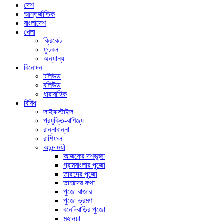
দেশ
আন্তর্জাতিক
বাংলাদেশ
খেলা
ক্রিকেট
ফুটবল
অন্যান্য
বিনোদন
টলিউড
বলিউড
ধারাবাহিক
বিবিধ
লাইফস্টাইল
প্রযুক্তি-বাণিজ্য
রান্নাবান্না
রাশিফল
আনন্দময়ী
আজকের দশভূজা
গ্রামবাংলার পুজো
তারাদের পুজো
তাহাদের কথা
পুজো বাজার
পুজো ভ্রমণ
বনেদিবাড়ির পুজো
মহালয়া