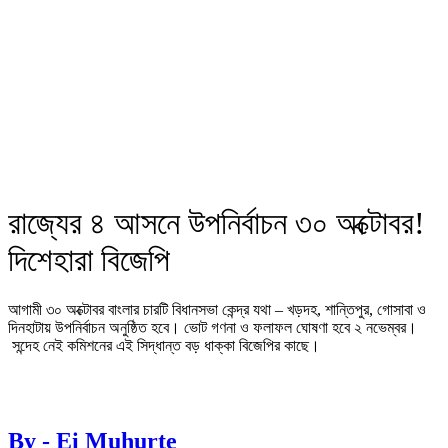
রাজ্যের ৪ আসনে উপনির্বাচন ৩০ অক্টোবর!
দিশেহারা বিজেপি
আগামী ৩০ অক্টোবর বাংলার চারটি বিধানসভা কেন্দ্র যথা – খড়দহ, শান্তিপুর, গোসাবা ও
দিনহাটায় উপনির্বাচন অনুষ্ঠিত হবে। ভোট গণনা ও ফলাফল ঘোষণা হবে ২ নভেম্বর।
সন্দেহ নেই কমিশনের এই সিদ্ধান্ত বড় ধাক্কা বিজেপির কাছে।
By - Ei Muhurte