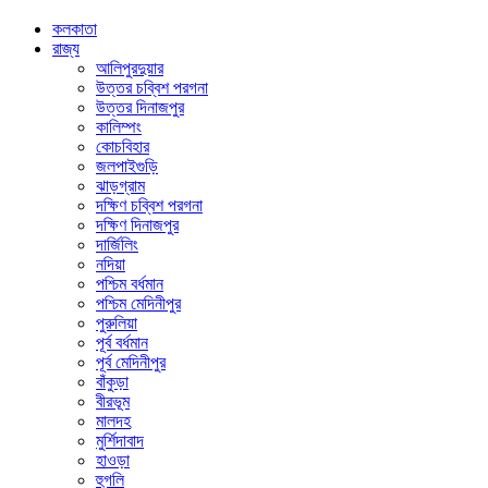
কলকাতা
রাজ্য
আলিপুরদুয়ার
উত্তর চব্বিশ পরগনা
উত্তর দিনাজপুর
কালিম্পং
কোচবিহার
জলপাইগুড়ি
ঝাড়গ্রাম
দক্ষিণ চব্বিশ পরগনা
দক্ষিণ দিনাজপুর
দার্জিলিং
নদিয়া
পশ্চিম বর্ধমান
পশ্চিম মেদিনীপুর
পুরুলিয়া
পূর্ব বর্ধমান
পূর্ব মেদিনীপুর
বাঁকুড়া
বীরভূম
মালদহ
মুর্শিদাবাদ
হাওড়া
হুগলি