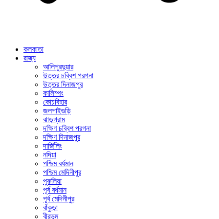
কলকাতা
রাজ্য
আলিপুরদুয়ার
উত্তর চব্বিশ পরগনা
উত্তর দিনাজপুর
কালিম্পং
কোচবিহার
জলপাইগুড়ি
ঝাড়গ্রাম
দক্ষিণ চব্বিশ পরগনা
দক্ষিণ দিনাজপুর
দার্জিলিং
নদিয়া
পশ্চিম বর্ধমান
পশ্চিম মেদিনীপুর
পুরুলিয়া
পূর্ব বর্ধমান
পূর্ব মেদিনীপুর
বাঁকুড়া
বীরভূম