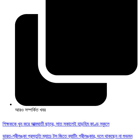
আরও সম্পর্কিত খবর
শিক্ষককে খুন করে আত্মঘাতী ছাত্র, সাত সকালেই হাড়হিম কাণ্ড স্কুলে
ভারত-শ্রীলঙ্কা প্রস্তুতি ম্যাচে টস জিতে ব্যাটিং শ্রীলঙ্কার, দলে থাকছেন না শুভমন