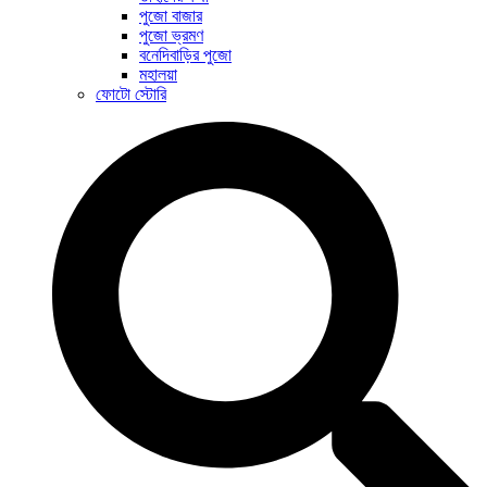
পুজো বাজার
পুজো ভ্রমণ
বনেদিবাড়ির পুজো
মহালয়া
ফোটো স্টোরি