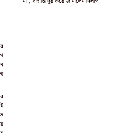
না’, বিভ্রান্তি দূর করে জানালেন দিলীপ
রে
োপ
েন
্ম
ার
েই
লত
ময়