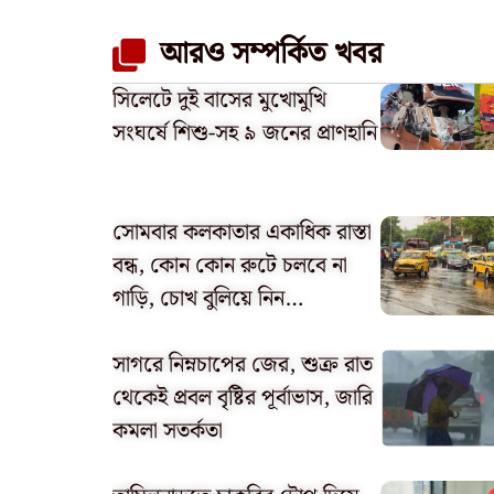
আরও সম্পর্কিত খবর
সিলেটে দুই বাসের মুখোমুখি
সংঘর্ষে শিশু-সহ ৯ জনের প্রাণহানি
সোমবার কলকাতার একাধিক রাস্তা
বন্ধ, কোন কোন রুটে চলবে না
গাড়ি, চোখ বুলিয়ে নিন…
সাগরে নিম্নচাপের জের, শুক্র রাত
থেকেই প্রবল বৃষ্টির পূর্বাভাস, জারি
কমলা সতর্কতা