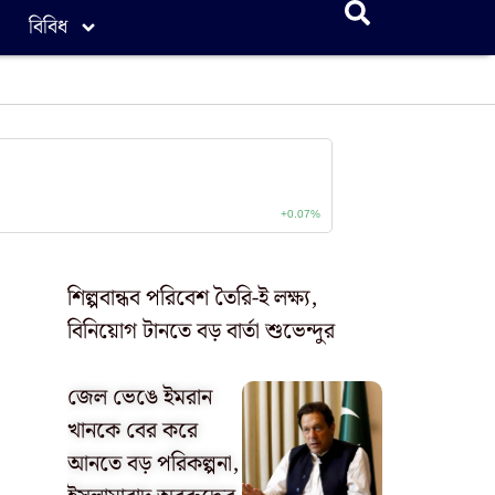
বিবিধ
শিল্পবান্ধব পরিবেশ তৈরি-ই লক্ষ্য,
বিনিয়োগ টানতে বড় বার্তা শুভেন্দুর
জেল ভেঙে ইমরান
খানকে বের করে
আনতে বড় পরিকল্পনা,