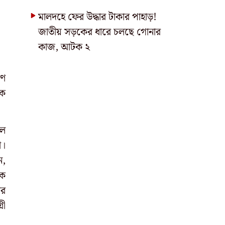
মালদহে ফের উদ্ধার টাকার পাহাড়!
জাতীয় সড়কের ধারে চলছে গোনার
কাজ, আটক ২
রণ
কে
রল
ী।
ন,
েক
ের
রী