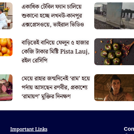
একাধিক টেবিল ফ্যান চালিয়ে
শুকানো হচ্ছে লখনউ-কানপুর
এক্সপ্রেসওয়ে, ভাইরাল ভিডিও
বাড়িতেই বানিয়ে ফেলুন ৫ হাজার
কেজি টাকার মিষ্টি Pista Lauj,
রইল রেসিপি
মেয়ে রাহার জন্মদিনেই ‘রাম’ হয়ে
পর্দায় আসছেন রণবীর, প্রকাশ্যে
‘রামায়ণ’ মুক্তির দিনক্ষণ
Important Links
Con