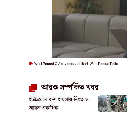
West Bengal CM suvendu-adhikari
,
West Bengal Police
আরও সম্পর্কিত খবর
ইউক্রেনে রুশ হামলায় নিহত ৬,
আহত একাধিক