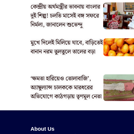
কেন্দ্রীয় অর্থমন্ত্রীর ভাবনায় বাংলার
দুই শিল্প! চলতি মাসেই বঙ্গ সফরে
নির্মলা, জানালেন শুভেন্দু
মুখে দিলেই মিলিয়ে যাবে, বাড়িতেই
বানান নরম তুলতুলে তালের বড়া
‘ক্ষমতা হারিয়েও তোলাবাজি’,
অ্যাম্বুল্যান্স চালককে মারধরের
অভিযোগে কাঠগড়ায় তৃণমূল নেতা
About Us