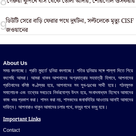
গেরুয়া কুপনে বাস থেকে তোলা আদায়, শোরগোল গুসকরায়
ডিউটি সেরে বাড়ি ফেরার পথে দুর্ঘটনা, সল্টলেকে মৃত্যু CISF
জওয়ানের
About Us
সময় বদলাচ্ছে। প্রতি মুহুর্তে দুনিয়া বদলাচ্ছে। গতির দুনিয়ার সঙ্গে পাল্লা দিতে গিয়ে
বদলেছি আমরা। আমরা থাকব আপনাদের অগ্রযাত্রার সহযাত্রী হিসাবে, আপনাদের
প্রতিবাদের বলিষ্ঠ কণ্ঠস্বর হয়ে, আপনাদের সব সুখ-দুঃখের সাথী হয়ে। গঠনমূলক
সমালোচক এবং তথ্যের সবচেয়ে নির্ভরযোগ্য উ‍ৎস হয়ে, সংবাদমাধ্যম হিসেবে আমাদের
কাজ খবর প্রকাশ করা। শাসন করা নয়, শাসকদের জবাবদিহির আওতায় আনাই আমাদের
দায়িত্ব। আপনারাও থাকুন আমাদের চলার পথে, বন্ধুর পথে বন্ধু হয়ে।
Important Links
Contact