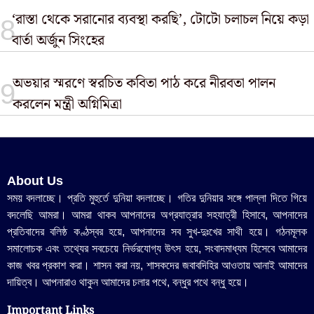
‘রাস্তা থেকে সরানোর ব্যবস্থা করছি’, টোটো চলাচল নিয়ে কড়া
বার্তা অর্জুন সিংহের
অভয়ার স্মরণে স্বরচিত কবিতা পাঠ করে নীরবতা পালন
করলেন মন্ত্রী অগ্নিমিত্রা
About Us
সময় বদলাচ্ছে। প্রতি মুহুর্তে দুনিয়া বদলাচ্ছে। গতির দুনিয়ার সঙ্গে পাল্লা দিতে গিয়ে
বদলেছি আমরা। আমরা থাকব আপনাদের অগ্রযাত্রার সহযাত্রী হিসাবে, আপনাদের
প্রতিবাদের বলিষ্ঠ কণ্ঠস্বর হয়ে, আপনাদের সব সুখ-দুঃখের সাথী হয়ে। গঠনমূলক
সমালোচক এবং তথ্যের সবচেয়ে নির্ভরযোগ্য উ‍ৎস হয়ে, সংবাদমাধ্যম হিসেবে আমাদের
কাজ খবর প্রকাশ করা। শাসন করা নয়, শাসকদের জবাবদিহির আওতায় আনাই আমাদের
দায়িত্ব। আপনারাও থাকুন আমাদের চলার পথে, বন্ধুর পথে বন্ধু হয়ে।
Important Links