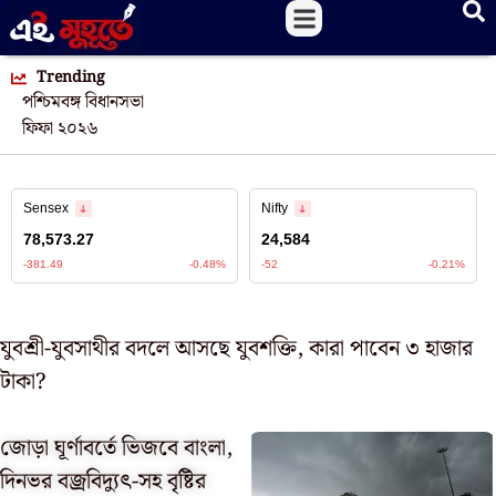
Trending
পশ্চিমবঙ্গ বিধানসভা
ফিফা ২০২৬
যুবশ্রী-যুবসাথীর বদলে আসছে যুবশক্তি, কারা পাবেন ৩ হাজার
টাকা?
জোড়া ঘূর্ণাবর্তে ভিজবে বাংলা,
দিনভর বজ্রবিদ্যুৎ-সহ বৃষ্টির