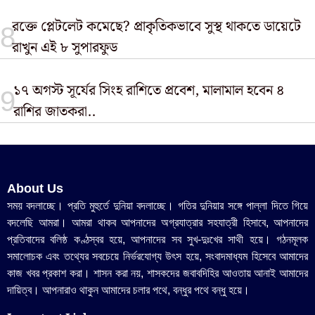
রক্তে প্লেটলেট কমেছে? প্রাকৃতিকভাবে সুস্থ থাকতে ডায়েটে
রাখুন এই ৮ সুপারফুড
১৭ অগস্ট সূর্যের সিংহ রাশিতে প্রবেশ, মালামাল হবেন ৪
রাশির জাতকরা..
About Us
সময় বদলাচ্ছে। প্রতি মুহুর্তে দুনিয়া বদলাচ্ছে। গতির দুনিয়ার সঙ্গে পাল্লা দিতে গিয়ে
বদলেছি আমরা। আমরা থাকব আপনাদের অগ্রযাত্রার সহযাত্রী হিসাবে, আপনাদের
প্রতিবাদের বলিষ্ঠ কণ্ঠস্বর হয়ে, আপনাদের সব সুখ-দুঃখের সাথী হয়ে। গঠনমূলক
সমালোচক এবং তথ্যের সবচেয়ে নির্ভরযোগ্য উ‍ৎস হয়ে, সংবাদমাধ্যম হিসেবে আমাদের
কাজ খবর প্রকাশ করা। শাসন করা নয়, শাসকদের জবাবদিহির আওতায় আনাই আমাদের
দায়িত্ব। আপনারাও থাকুন আমাদের চলার পথে, বন্ধুর পথে বন্ধু হয়ে।