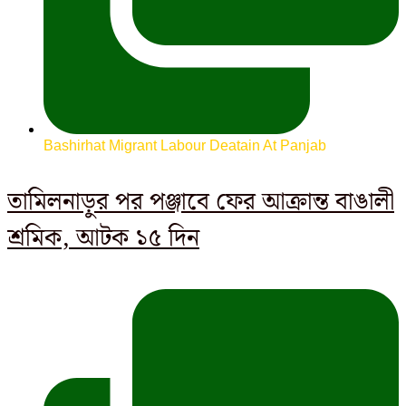
Bashirhat Migrant Labour Deatain At Panjab
তামিলনাড়ুর পর পঞ্জাবে ফের আক্রান্ত বাঙালী
শ্রমিক, আটক ১৫ দিন