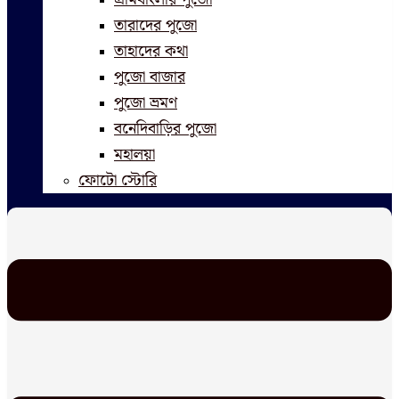
তারাদের পুজো
তাহাদের কথা
পুজো বাজার
পুজো ভ্রমণ
বনেদিবাড়ির পুজো
মহালয়া
ফোটো স্টোরি