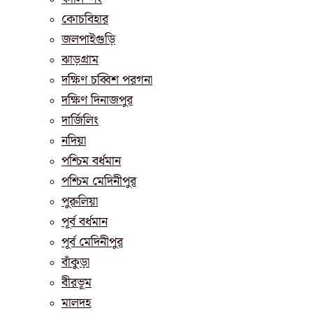
কোচবিহার
জলপাইগুড়ি
ঝাড়গ্রাম
দক্ষিণ চব্বিশ পরগনা
দক্ষিণ দিনাজপুর
দার্জিলিং
নদিয়া
পশ্চিম বর্ধমান
পশ্চিম মেদিনীপুর
পুরুলিয়া
পূর্ব বর্ধমান
পূর্ব মেদিনীপুর
বাঁকুড়া
বীরভূম
মালদহ