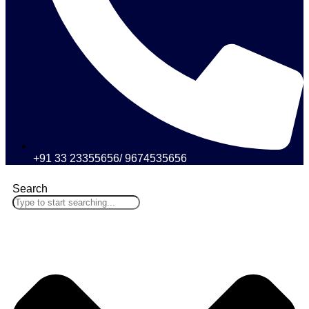
+91 33 23355656/ 9674535656
Search