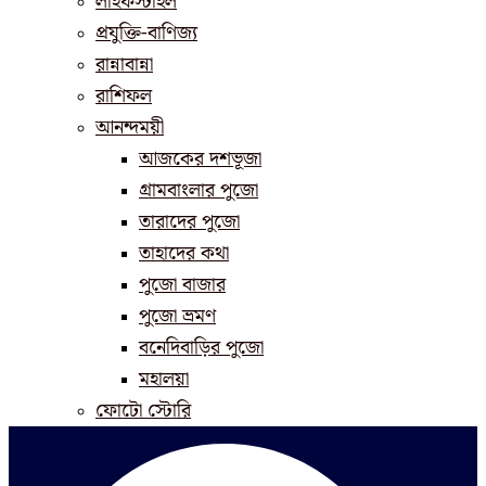
লাইফস্টাইল
প্রযুক্তি-বাণিজ্য
রান্নাবান্না
রাশিফল
আনন্দময়ী
আজকের দশভূজা
গ্রামবাংলার পুজো
তারাদের পুজো
তাহাদের কথা
পুজো বাজার
পুজো ভ্রমণ
বনেদিবাড়ির পুজো
মহালয়া
ফোটো স্টোরি