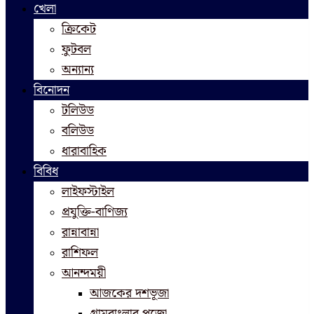
খেলা
ক্রিকেট
ফুটবল
অন্যান্য
বিনোদন
টলিউড
বলিউড
ধারাবাহিক
বিবিধ
লাইফস্টাইল
প্রযুক্তি-বাণিজ্য
রান্নাবান্না
রাশিফল
আনন্দময়ী
আজকের দশভূজা
গ্রামবাংলার পুজো