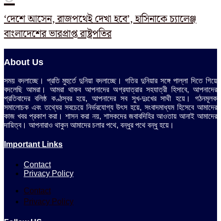
‘দেশে আসেন, রাজপথেই দেখা হবে’, হাসিনাকে চ্যালেঞ্জ
বাংলাদেশের ভারপ্রাপ্ত রাষ্ট্রপতির
About Us
সময় বদলাচ্ছে। প্রতি মুহুর্তে দুনিয়া বদলাচ্ছে। গতির দুনিয়ার সঙ্গে পাল্লা দিতে গিয়ে
বদলেছি আমরা। আমরা থাকব আপনাদের অগ্রযাত্রার সহযাত্রী হিসাবে, আপনাদের
প্রতিবাদের বলিষ্ঠ কণ্ঠস্বর হয়ে, আপনাদের সব সুখ-দুঃখের সাথী হয়ে। গঠনমূলক
সমালোচক এবং তথ্যের সবচেয়ে নির্ভরযোগ্য উ‍ৎস হয়ে, সংবাদমাধ্যম হিসেবে আমাদের
কাজ খবর প্রকাশ করা। শাসন করা নয়, শাসকদের জবাবদিহির আওতায় আনাই আমাদের
দায়িত্ব। আপনারাও থাকুন আমাদের চলার পথে, বন্ধুর পথে বন্ধু হয়ে।
Important Links
Contact
Privacy Policy
Contact
Privacy Policy