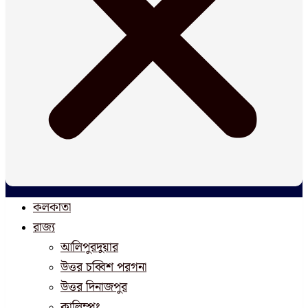
কলকাতা
রাজ্য
আলিপুরদুয়ার
উত্তর চব্বিশ পরগনা
উত্তর দিনাজপুর
কালিম্পং