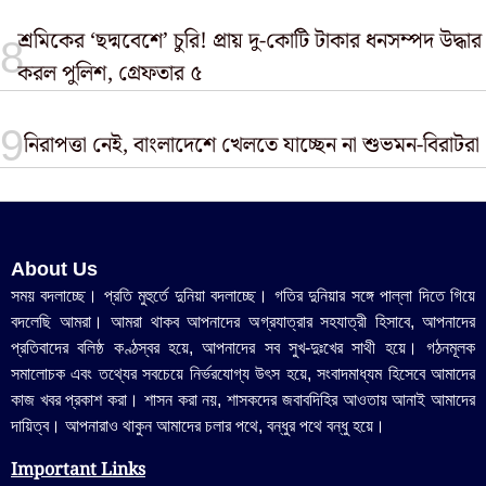
শ্রমিকের ‘ছদ্মবেশে’ চুরি! প্রায় দু-কোটি টাকার ধনসম্পদ উদ্ধার
করল পুলিশ, গ্রেফতার ৫
নিরাপত্তা নেই, বাংলাদেশে খেলতে যাচ্ছেন না শুভমন-বিরাটরা
About Us
সময় বদলাচ্ছে। প্রতি মুহুর্তে দুনিয়া বদলাচ্ছে। গতির দুনিয়ার সঙ্গে পাল্লা দিতে গিয়ে
বদলেছি আমরা। আমরা থাকব আপনাদের অগ্রযাত্রার সহযাত্রী হিসাবে, আপনাদের
প্রতিবাদের বলিষ্ঠ কণ্ঠস্বর হয়ে, আপনাদের সব সুখ-দুঃখের সাথী হয়ে। গঠনমূলক
সমালোচক এবং তথ্যের সবচেয়ে নির্ভরযোগ্য উ‍ৎস হয়ে, সংবাদমাধ্যম হিসেবে আমাদের
কাজ খবর প্রকাশ করা। শাসন করা নয়, শাসকদের জবাবদিহির আওতায় আনাই আমাদের
দায়িত্ব। আপনারাও থাকুন আমাদের চলার পথে, বন্ধুর পথে বন্ধু হয়ে।
Important Links