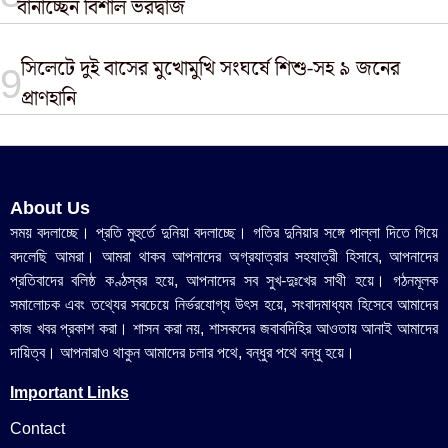
বানাচ্ছেন বিশাল ভরদ্বাজ
সিলেটে দুই বাসের মুখোমুখি সংঘর্ষে শিশু-সহ ৯ জনের
প্রাণহানি
About Us
সময় বদলাচ্ছে। প্রতি মুহুর্তে দুনিয়া বদলাচ্ছে। গতির দুনিয়ার সঙ্গে পাল্লা দিতে গিয়ে
বদলেছি আমরা। আমরা থাকব আপনাদের অগ্রযাত্রার সহযাত্রী হিসাবে, আপনাদের
প্রতিবাদের বলিষ্ঠ কণ্ঠস্বর হয়ে, আপনাদের সব সুখ-দুঃখের সাথী হয়ে। গঠনমূলক
সমালোচক এবং তথ্যের সবচেয়ে নির্ভরযোগ্য উ‍ৎস হয়ে, সংবাদমাধ্যম হিসেবে আমাদের
কাজ খবর প্রকাশ করা। শাসন করা নয়, শাসকদের জবাবদিহির আওতায় আনাই আমাদের
দায়িত্ব। আপনারাও থাকুন আমাদের চলার পথে, বন্ধুর পথে বন্ধু হয়ে।
Important Links
Contact