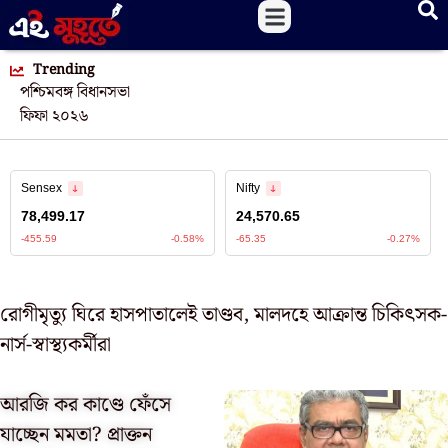
Trending
পশ্চিমবঙ্গ বিধানসভা
ফিফা ২০২৬
রোগীমৃত্যু ঘিরে হাসপাতালেই তাণ্ডব, মালদহে আক্রান্ত চিকিৎসক-
নার্স-স্বাস্থ্যকর্মীরা
আরজি কর কাণ্ডে ফেঁসে
যাচ্ছেন মমতা? প্রাক্তন