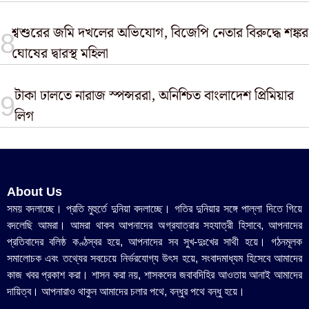
শ্বশুরের জমি দখলের অভিযোগ, বিজেপি নেতার বিরুদ্ধে শঙ্কর
ঘোষের দ্বারস্থ মহিলা
টাকা ঢালতে নারাজ স্পন্সররা, অনিশ্চিত বাংলাদেশ প্রিমিয়ার
লিগ
About Us
সময় বদলাচ্ছে। প্রতি মুহুর্তে দুনিয়া বদলাচ্ছে। গতির দুনিয়ার সঙ্গে পাল্লা দিতে গিয়ে
বদলেছি আমরা। আমরা থাকব আপনাদের অগ্রযাত্রার সহযাত্রী হিসাবে, আপনাদের
প্রতিবাদের বলিষ্ঠ কণ্ঠস্বর হয়ে, আপনাদের সব সুখ-দুঃখের সাথী হয়ে। গঠনমূলক
সমালোচক এবং তথ্যের সবচেয়ে নির্ভরযোগ্য উ‍ৎস হয়ে, সংবাদমাধ্যম হিসেবে আমাদের
কাজ খবর প্রকাশ করা। শাসন করা নয়, শাসকদের জবাবদিহির আওতায় আনাই আমাদের
দায়িত্ব। আপনারাও থাকুন আমাদের চলার পথে, বন্ধুর পথে বন্ধু হয়ে।