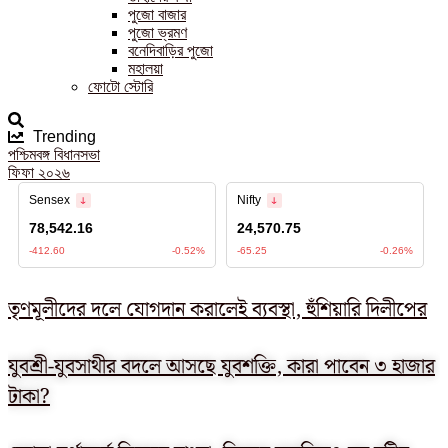
পুজো বাজার
পুজো ভ্রমণ
বনেদিবাড়ির পুজো
মহালয়া
ফোটো স্টোরি
Trending
পশ্চিমবঙ্গ বিধানসভা
ফিফা ২০২৬
তৃণমূলীদের দলে যোগদান করালেই ব্যবস্থা, হুঁশিয়ারি দিলীপের
যুবশ্রী-যুবসাথীর বদলে আসছে যুবশক্তি, কারা পাবেন ৩ হাজার
টাকা?