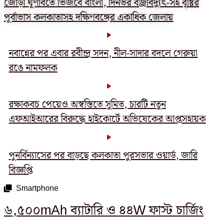
জোড়া ঘূর্ণাবর্তে ভিজবে বাংলা, দিনভর বজ্রবিদ্যুৎ-সহ বৃষ্টির
পূর্বাভাস কলকাতাসহ দক্ষিণবঙ্গের একাধিক জেলায়
নবান্নের পর এবার রবীন্দ্র সদন, নীল-সাদার বদলে গেরুয়া
রঙে নামফলক
রক্ষাকবচ পেয়েও অস্বস্তিতে সুমিত, চারটি নতুন
এফআইআরের বিরুদ্ধে হাইকোর্টে অভিষেকের আপ্তসহায়ক
পুনর্বিন্যাসের পর বাড়ছে কলকাতা পুরসভার ওয়ার্ড, জারি
বিজ্ঞপ্তি
Smartphone
৬,৫০০mAh ব্যাটারি ও ৪৪W ফাস্ট চার্জিং