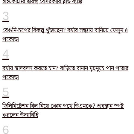
হাইকোর্টের দ্বারস্থ বেসরকারি ব্লাড ব্যাঙ্ক
বেগুনি-চপের বিকল্প খুঁজছেন? বর্ষার সন্ধ্যায় বানিয়ে ফেলুন ৫
পকোড়া
বর্ষায় স্বাদবদল করতে চান? বাড়িতে বানান মুচমুচে পান পাতার
পকোড়া
ডিলিমিটেশন বিল নিয়ে কোন পথে ডিএমকে? অবস্থান স্পষ্ট
করলেন উদয়নিধি