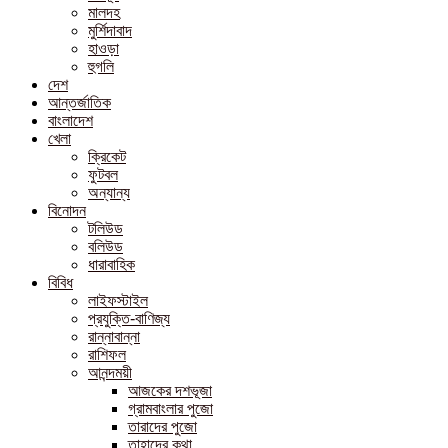
মালদহ
মুর্শিদাবাদ
হাওড়া
হুগলি
দেশ
আন্তর্জাতিক
বাংলাদেশ
খেলা
ক্রিকেট
ফুটবল
অন্যান্য
বিনোদন
টলিউড
বলিউড
ধারাবাহিক
বিবিধ
লাইফস্টাইল
প্রযুক্তি-বাণিজ্য
রান্নাবান্না
রাশিফল
আনন্দময়ী
আজকের দশভূজা
গ্রামবাংলার পুজো
তারাদের পুজো
তাহাদের কথা