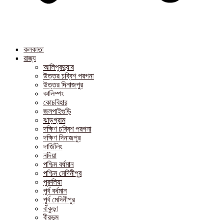
কলকাতা
রাজ্য
আলিপুরদুয়ার
উত্তর চব্বিশ পরগনা
উত্তর দিনাজপুর
কালিম্পং
কোচবিহার
জলপাইগুড়ি
ঝাড়গ্রাম
দক্ষিণ চব্বিশ পরগনা
দক্ষিণ দিনাজপুর
দার্জিলিং
নদিয়া
পশ্চিম বর্ধমান
পশ্চিম মেদিনীপুর
পুরুলিয়া
পূর্ব বর্ধমান
পূর্ব মেদিনীপুর
বাঁকুড়া
বীরভূম