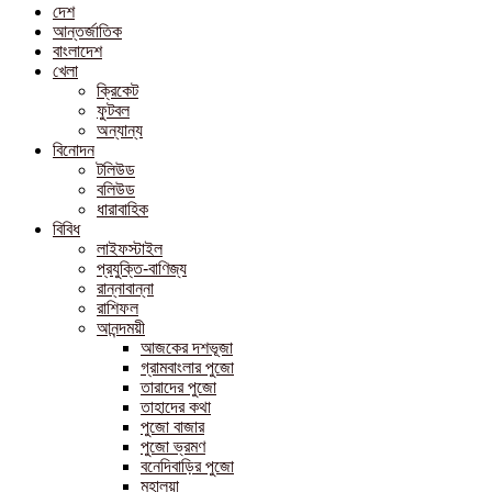
দেশ
আন্তর্জাতিক
বাংলাদেশ
খেলা
ক্রিকেট
ফুটবল
অন্যান্য
বিনোদন
টলিউড
বলিউড
ধারাবাহিক
বিবিধ
লাইফস্টাইল
প্রযুক্তি-বাণিজ্য
রান্নাবান্না
রাশিফল
আনন্দময়ী
আজকের দশভূজা
গ্রামবাংলার পুজো
তারাদের পুজো
তাহাদের কথা
পুজো বাজার
পুজো ভ্রমণ
বনেদিবাড়ির পুজো
মহালয়া