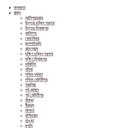
কলকাতা
রাজ্য
আলিপুরদুয়ার
উত্তর চব্বিশ পরগনা
উত্তর দিনাজপুর
কালিম্পং
কোচবিহার
জলপাইগুড়ি
ঝাড়গ্রাম
দক্ষিণ চব্বিশ পরগনা
দক্ষিণ দিনাজপুর
দার্জিলিং
নদিয়া
পশ্চিম বর্ধমান
পশ্চিম মেদিনীপুর
পুরুলিয়া
পূর্ব বর্ধমান
পূর্ব মেদিনীপুর
বাঁকুড়া
বীরভূম
মালদহ
মুর্শিদাবাদ
হাওড়া
হুগলি